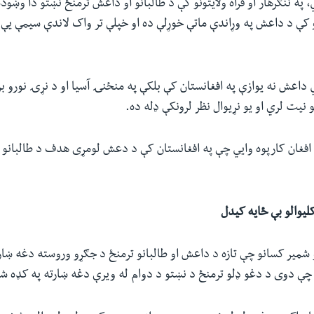
 په ننګرهار او فراه ولایتونو کې د طالبانو او داعش ترمنځ نښتو دا وښوده
و کې د داعش په وړاندې ماتې خوړلې ده او خپلې تر واک لاندې سیمې یې
 داعش نه یوازې په افغانستان کې بلکې په منځنۍ آسیا او د نړۍ نورو 
نیت لري او یو نړیوال نظر لرونکې ډله ده.
افغان کارپوه وایي چې په افغانستان کې د دعش لومړی هدف د طالبانو 
کلیوالو بې ځایه کیدل
و شمیر کسانو چې تازه د داعش او طالبانو ترمنځ د جګړو وروسته دغه ښا
 چې دوی د دغو ډلو ترمنځ د نښتو د دوام له ویرې دغه ښارته په کډه 