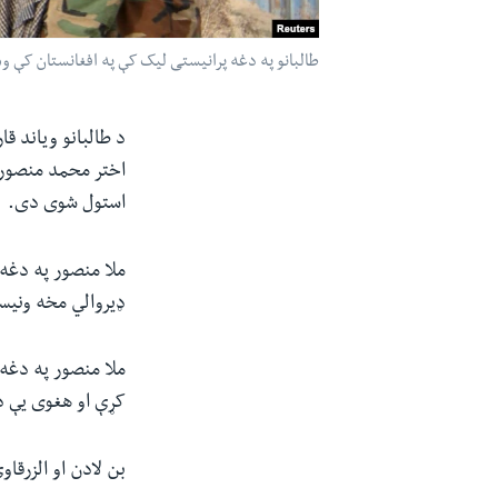
طالبانو په دغه پرانیستی لیک کې په افغانستان کې وس
د طالبانو ویاند ق
اختر محمد منصور 
استول شوی دی.
ملا منصور په دغه
ډیروالي مخه ونیس
ملا منصور په دغه 
کړې او هغوی یې د
بن لادن او الزرقاو