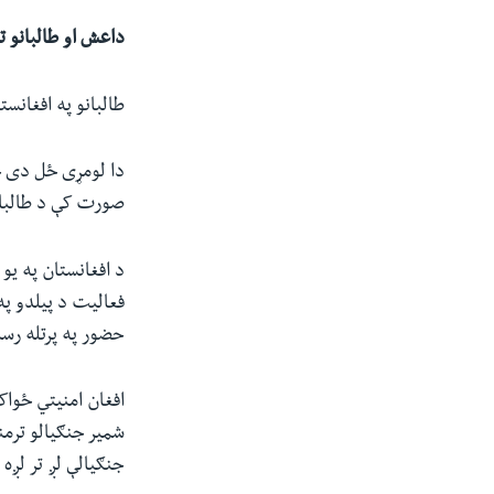
داعش او طالبانو 
طالبانو په افغان
دا لومړی ځل دی چ
صورت کې د طالبان
د افغانستان په یو
فعالیت د پیلدو په
حضور په پرتله رسن
افغان امنیتي ځواکو
شمیر جنګیالو ترم
جنګیالې لږ تر لږ