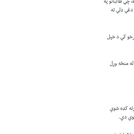
، چې طالبانو په
 دغې ډلې ته
برخو کې د خپل
له منځه وړل
رته کډه شوي
شوي دي.