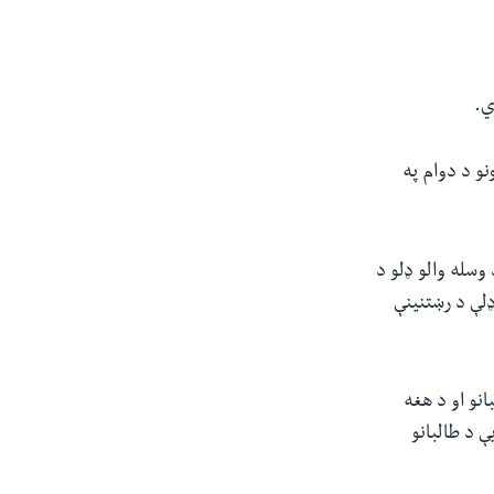
ي.
و د دوام په
وسله والو ډلو د
لې د رښتنینې
انو او د هغه
 د طالبانو