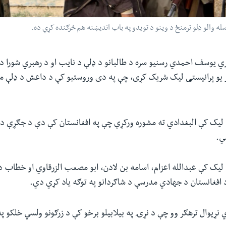
له والو ډلو ترمنځ د وینو د تویدو په باب اندیښنه هم څرګنده کړې ده.
اري یوسف احمدي رسنیو سره د طالبانو د ډلې د نایب او د رهبري شورا 
یو پرانیستی لیک شریک کړی، چې په دی وروستیو کې د داعش د ډلې مش
 لیک کې البغدادي ته مشوره ورکړې چې په افغانستان کې دې د جګړې د م
ي.
لیک کې عبدالله اعزام، اسامه بن لادن، ابو مصعب الزرقاوي او خطاب د ت
 افغانستان د جهادي مدرسې د شاګردانو په توګه یاد کړي دي
.
ي نړیوال ترهګر وو چې د نړۍ په بیلابیلو برخو کې د زرګونو ولسي خلکو په 