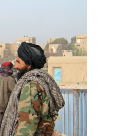
ئ
ټون
ای
ه
اړ
ئ