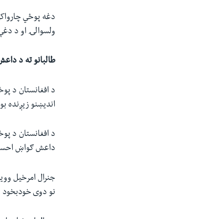
دغه پوځي چارواکي 
ولسوالۍ او د دغې 
طالبانو ته د داع
د افغانستان د پوځ
اندیښنو زیږنده بو
د افغانستان د پوځ
داعش ګواښ احسا
جنرال امرخیل وویل
نو دوی خودبخود ل