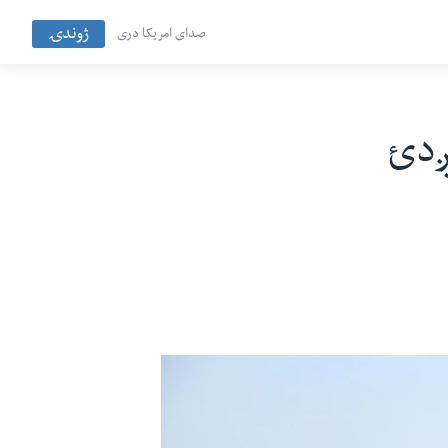
ژوندۍ
صدای امریکا دری
ږدئ