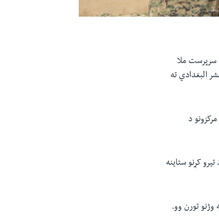
د سرپرست ملا
ر البغدادي ته
رکزونو د
یرو کړنو ستاینه
وژنو تورن وو. ​