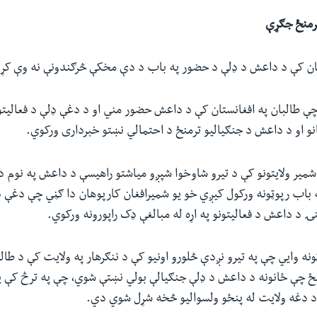
ترمنځ جګړې
ستان کې د داعش د ډلې د حضور په باب د دې مخکې څرګندونې نه وې کړ
ې طالبان په افغانستان کې د داعش حضور مني او د دغې ډلې د فعالیتون
و او د داعش د جنګیالیو ترمنځ د احتمالي نښتو خبرداری ورکوي.
 شمیر ولایتونو کې د تیرو شاوخوا شپږو میاشتو راهیسې د داعش په نوم د 
 باب رپوټونه ورکول کيږي خو یو شمیرافغان کارپوهان دا ګڼي چې دغې ډ
ۍ د داعش د فعالیتونو په اړه له مبالغې ډک راپورونه ورکوي.
نه وایي چې په تیرو نږدې څلورو اونیو کې د ننګرهار په ولایت کې د طالب
نځ چې ځانونه د داعش د ډلې جنګیالې بولي نښتې شوي، چې په ترڅ کې یې
ه د دغه ولایت له پنځو ولسوالیو څخه شړل شوي دي.