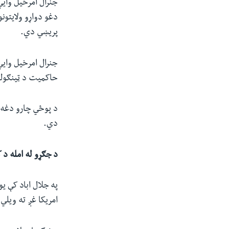
جنرال امرخیل وایي،
دغو دواړو ولایتون
پریښي دي.
جنرال امرخیل وایي
حاکمیت د ټینګولو 
د پوځي چارو دغه 
دي.
د جګړو له امله د 
په جلال اباد کې ی
امریکا غږ ته ویلي