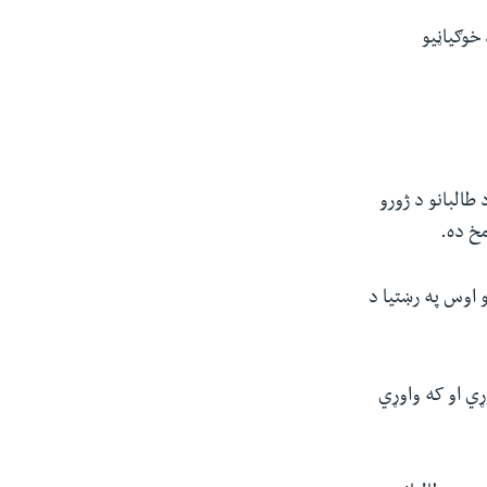
خوګیاڼیو
طالبانو د ژورو
مخ ده.
و اوس په رښتیا د
ړي او که واوړي