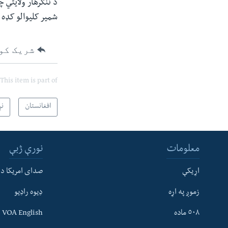
د ننګرهار ولایتي 
شمیر کلیوالو کډه 
شریک کو
This item is part of
افغانستان
ن
معلومات
نورې ژبې
اړیکې
صدای امریکا د
زموږ په اړه
ډیوه راډیو
له مونږ سره په تماس کې پاتې شئ
٥٠٨ ماده
VOA English