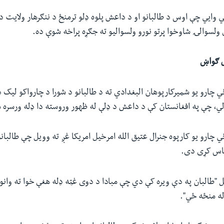
وایي چې اوس د طالبانو او د داعش پلوه ډلو ترمنځ د ننګرهار ولایت د 
ولسوالۍ شاوخوا پرتو نورو ولسوالیو ته جګړه پراخه شوې ده.
ش ګواښ
ي چارو یو شمیرکارپوهان البغدادي ته د طالبانو د شورا د چارواکو لیک د 
لي، چې په افغانستان کې د داعش د ډلې له ظهور وروسته دا ډله ورسره 
ي چارو یو کارپوه جنرال عتیق الله امرخیل امریکا غږ ته وویل چې طالبان
س کړی دی.
 "طالبان په دې ویره کې دي چې مبادا د دوی غټه ډله هغې خوا ته وانو
ه منځه ځي".