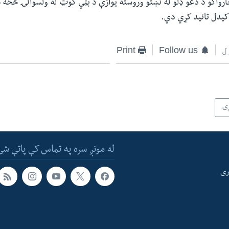
چارواکو د دغو ډلو له نښتو وروسته یوازې د بټي کوټ له ولسوالۍ څخه جل
کیدل تائید کړي دي.
ل
Follow us
Print
ړۍ
له مونږ سره په تماس کې پاتې شئ
ری