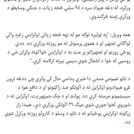
ورکړه، له دغه هېواد سره د ۹۸ سلنې څخه زیات د جنګي وسایطو د
ورکړې ژمنه څرګندوي.
هغه وويل: "په ټوليزه توګه مو له نهه څخه زياتې اوکرایني زغره والې
لواګانې تجهیر او د هغوی پرسونل ته مو روزنه ورکړې ده. ددې
پوځي روزنو او تجهیزاتو پر مټ به د اوکرایني ځواکونه وکړای شي د
روسیې له خوا د اشغال شوې سيمې بیرته ترلاسه کړي."
د ناټو عمومي منشي دا خبرې پداسې حال کې وکړې چې ددغه تړون
غړو هېوادونو اوکراین ته د الوتکو ضد راکټونو او د دافع هوا د
سیسټمونو مرسته کړې ده. پولنډ او د چک جمهوریت، اوکراین ته د
شوروي لخوا جوړې شوې میګ ۲۹ الوتکې ورکړي دي. همدا راز
زرګونه اوکرایني پوځیانو ته د ناټو د وسلو د کارولو روزنه ورکړل شوې
ده.‌