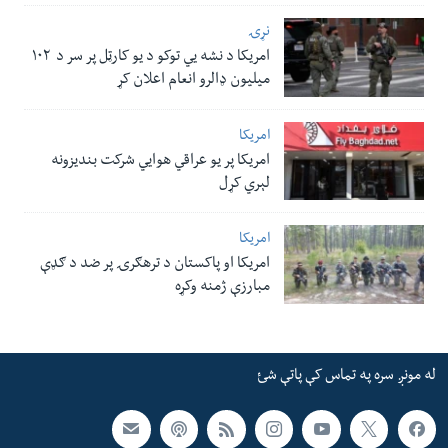
نړۍ
امریکا د نشه یي توکو د یو کارټل پر سر د ۱۰۲
میلیون ډالرو انعام اعلان کړ
امریکا
امریکا پر یو عراقي هوایي شرکت بندیزونه
لېري کړل
امریکا
امریکا او پاکستان د ترهګرۍ پر ضد د ګډې
مبارزې ژمنه وکړه
له مونږ سره په تماس کې پاتې شئ