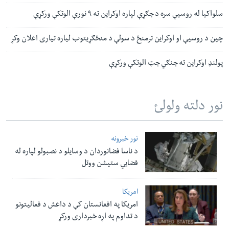
سلواکیا له روسیې سره د جګړې لپاره اوکراین ته ۹ نورې الوتکې ورکړې
چین د روسیې او اوکراین ترمنځ د سولې د منځګړیتوب لياره تیاری اعلان وکړ
پولنډ اوکراین ته جنګي جټ الوتکې ورکړې
نور دلته ولولئ
نور خبرونه
د ناسا فضانوردان د وسایلو د نصبولو لپاره له
فضایي ستیشن ووتل
امریکا
امریکا په افغانستان کې د داعش د فعالیتونو
د تداوم په اړه خبرداری ورکړ