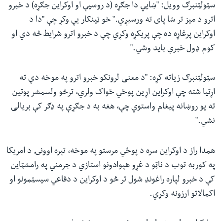
سټولټنبرګ وویل: "ښايي دا جګړه (‌د روسیې او اوکراین جګړه)‌ د خبرو
اترو د میز تر شا پای ته ورسیږي." خو ټینګار یې وکړ چې "دا د
اوکراین پرغاړه ده چې پریکړه وکړي چې د خبرو اترو شرایط څه دي او
کوم ډول خبرې باید وشي."
سټولټنبرګ زیاته کړه: "د معنی لرونکو خبرو اترو په موخه دې ته
اړتیا شته چې اوکراین اړین پوځي ځواک ولري، ترڅو ولسمشر پوتین
ته یو روښانه پیغام واستوي چې، هغه به د جګړې په ډګر کې بریالی
نشي."
همدا راز د اوکراین سره د پوځي مرستو په موخه، تېره اوونۍ د امریکا
په کوربه توب د ناټو د غړو هېوادونو استازي د جرمني په رامشټاین
کې د خبرو لپاره راغونډ شول تر څو د اوکراین د دفاعي سیسټمونو او
اکمالاتو ارزونه وکړي.