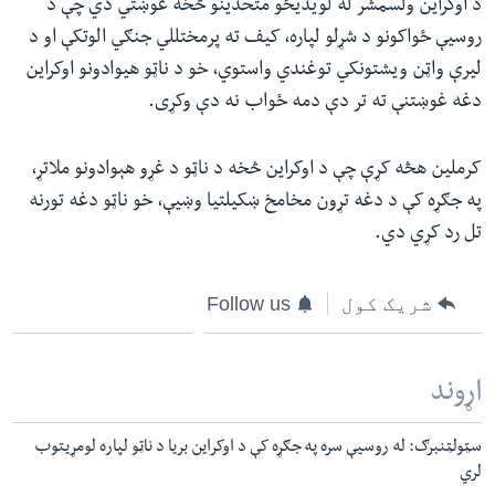
د اوکراین ولسمشر له لویدیځو متحدینو څخه غوښتي دي چې د
روسیې ځواکونو د شړلو لپاره،‌ کیف ته پرمختللي جنګي الوتکې او د
لیرې واټن ویشتونکي توغندي واستوي، خو د ناټو هیوادونو اوکراین
دغه غوښتنې ته تر دې دمه ځواب نه دې وکړی.
کرملین هڅه کړې چې د اوکراین څخه د ناټو د غړو هېوادونو ملاتړ،
په جګړه کې د دغه تړون مخامخ ښکیلتیا وښيې، خو ناټو دغه تورنه
تل رد کړي‌ دي.
شریک کول
Follow us
اړوند
سټولټنبرګ: له روسیې سره په جګړه کې د اوکراین بریا د ناټو لپاره لومړیتوب
لري