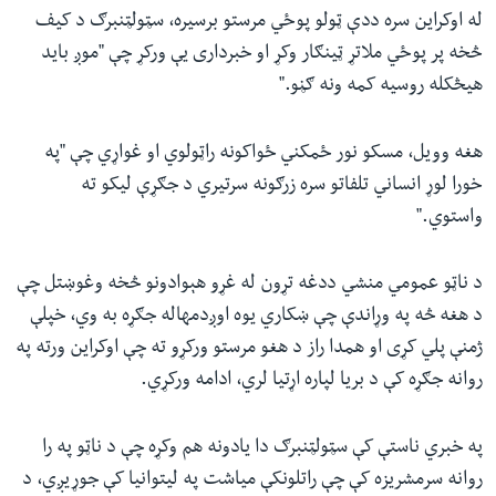
له اوکراین سره ددې ټولو پوځي مرستو برسیره، سټولټنبرګ د کیف
څخه پر پوځي ملاتړ ټینګار وکړ او خبرداری یې ورکړ چې "موږ باید
هیڅکله روسیه کمه ونه ګڼو."
هغه وویل، مسکو نور ځمکني ځواکونه راټولوي او غواړي چې "په
خورا لوړ انساني تلفاتو سره زرګونه سرتیري د جګړې لیکو ته
واستوي."
د ناټو عمومي منشي ددغه تړون له غړو هېوادونو څخه وغوښتل چې
د هغه څه په وړاندې چې ښکاري یوه اوږدمهاله جګړه به وي، خپلې
ژمنې پلي کړی او همدا راز د هغو مرستو ورکړو ته چې اوکراین ورته په
روانه جګړه کې د بریا لپاره اړتیا لري، ادامه ورکړي.
په خبري ناستې کې سټولټنبرګ دا یادونه هم وکړه چې د ناټو په را
روانه سرمشریزه کې چې راتلونکې میاشت په لیتوانیا کې جوړیږي، د