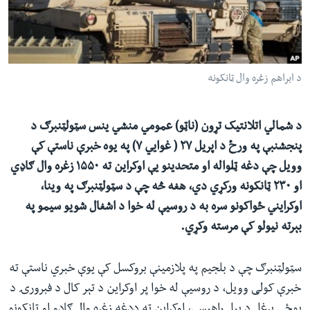
ئ
له مونږ سره په تماس کې پاتې شئ
ټون
ای
ه
د ابراهم زغره وال ټانکونه
ژبې
اړ
ئ
د شمالي اتلانتیک تړون (ناټو) عمومي منشي ینس سټولټنبرګ د
پنجشنبې په ورځ د اپریل ۲۷ ( غوايي ۷) په یوه خبرې ناستې کې
وویل چې دغه ټلواله او متحدینو یې اوکراین ته ۱۵۵۰ زغره وال ګاډي
او ۲۳۰ ټانکونه ورکړي دي،‌ هغه څه چې د سټولټنبرګ په وینا،
اوکرايني ځواکونو سره به د روسیې له خوا د اشغال شویو سیمو په
بېرته نیولو کې مرسته وکړي.
سټولټنبرګ چې د بلجیم په پلازمینې بروکسل کې یوې خبري ناستې ته
خبرې کولی وویل، د روسیې له خوا پر اوکراین د تېر کال د فبرورۍ د
پوځي یرغل د پیل راهیسې، اوکراین ته ددغه زغره وال ګاډو او ټانکونو