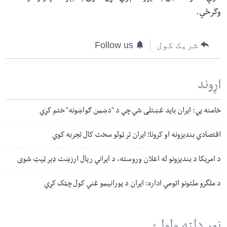
وګرځي.
شریک کول
Follow us
اړوند
خامنه يي: ایران باید غښتلی شي چې د "دښمن ګواښونه" ختم کړي
اقتصادي بندیزونه او کرونا؛ ایران تر ټولو سخت کال تجربه کوي
د امریکا د بندیزونو له اعلان وروسته، د ایراني ریال ارزښت ډېر ټیټ شوی
د ملگرو ملتونو اتومي اداره: ایران د یورانیمو غني کول چټک کړي