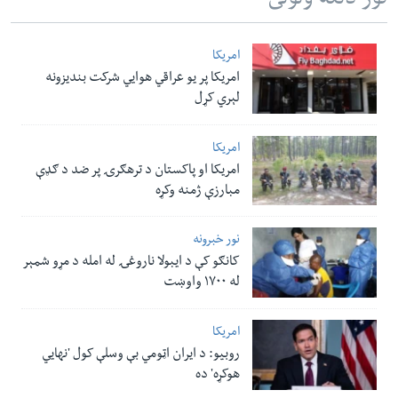
نور دلته ولولئ
امریکا
امریکا پر یو عراقي هوایي شرکت بندیزونه
لېري کړل
امریکا
امریکا او پاکستان د ترهګرۍ پر ضد د ګډې
مبارزې ژمنه وکړه
نور خبرونه
کانګو کې د ایبولا ناروغۍ له امله د مړو شمېر
له ۱۷۰۰ واوښت
امریکا
روبیو: د ایران اټومي بې وسلې کول 'نهايي
هوکړه' ده