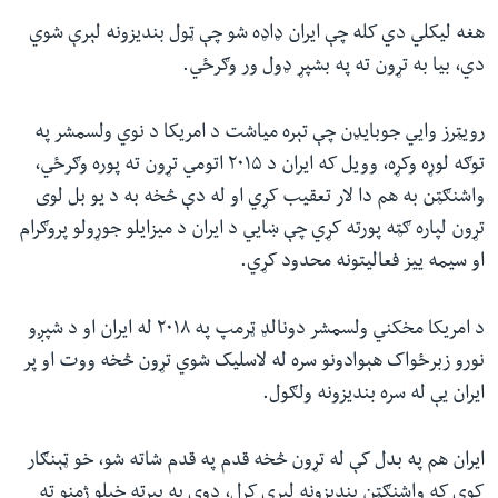
هغه لیکلي دي کله چې ایران ډاډه شو چې ټول بندیزونه لېرې شوي
دي،‌ بیا به تړون ته په بشپړ ډول ور وګرځي.
رویټرز وايي‌ جوبایډن چې تېره میاشت د امریکا د نوي ولسمشر په
توګه لوړه وکړه، وویل که ایران د ۲۰۱۵ اتومي ‌تړون ته پوره وګرځي،
واشنګټن به هم دا لار تعقیب کړي او له دې څخه به د یو بل لوی
تړون لپاره ګټه پورته کړي چې ښايي د ایران د میزایلو جوړولو پروګرام
او سیمه ییز فعالیتونه محدود کړي.
د امریکا مخکني ولسمشر دونالډ ټرمپ په ۲۰۱۸ له ایران او د شپږو
نورو زبرځواک هېوادونو سره له لاسلیک شوي‌ تړون څخه ووت او پر
ایران یې له سره بندیزونه ولګول.
ایران هم په بدل کې له تړون څخه قدم په قدم شاته شو، خو ټېنګار
کوي که واشنګټن بندیزونه لېرې کړل، دوی به بېرته خپلو ژمنو ته