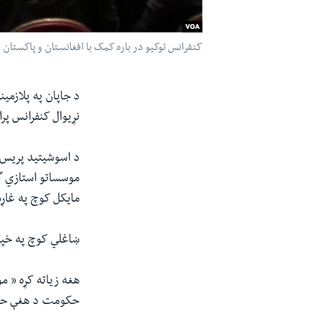
کنفرانس توکیو در باره کمک با افغانستان و پاکستان 2
د جاپان په پلازمی
نړیوال کنفرانس پر
موسساتو استازي گ
مایکل کوچ په غاړه
ښاغلي کوچ په خپلې
هغه زیاته کړه « مو
حکومت د هغې حېاتي وډنډې قدردانې