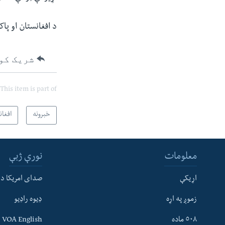
د افغانستان او پا
شریک کو
This item is part of
خبرونه
افغان
معلومات
نورې ژبې
اړیکې
صدای امریکا د
زموږ په اړه
ډیوه راډیو
له مونږ سره په تماس کې پاتې شئ
٥٠٨ ماده
VOA English