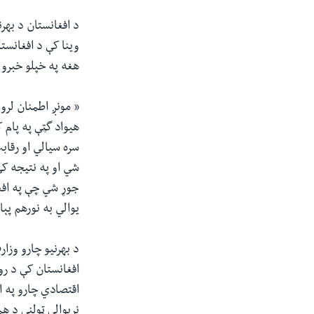
د افغانستان د بهر
وینا کې د افغانستا
هغه په خپلو خبرو
« مونږ اطمنان لرو
هیواد گټې په پام 
سره سیالي او رقاب
شي او په نتیجه ک
جوړ شي چې په افغ
یوالي به نورهم پې
د بهرنیو چارو وزا
افغانستان کې د رو
اقتصادي چارو په ا
نړیوالې ټولنې د هم