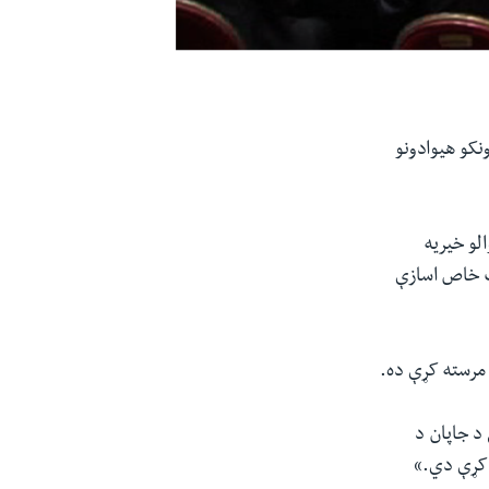
نکو هیوادونو
ړۍ د ٦٠ هیوادونو او نړېوالو خیریه
ت خاص اسازې
 مرسته کړې ده.
 د جاپان د