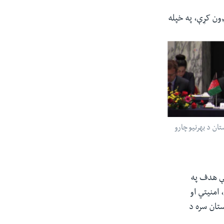
ډون کړې، په خپله
تان د بهرنیو چارو
تې هدف په
 امنیتي او
ستان سره د