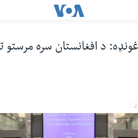
غونډه: د افغانستان سره مرستو ت
ل