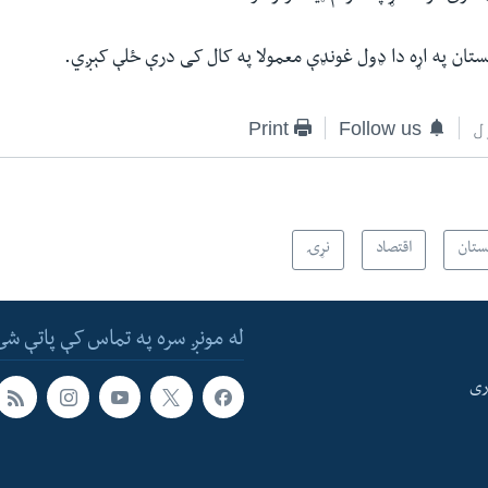
کستان په اړه دا ډول غونډې معمولا په کال کی درې ځلې کېږي.
ل
Follow us
Print
ستان
اقتصاد
نړۍ
له مونږ سره په تماس کې پاتې شئ
ری