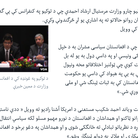
نیو چارو وزارت مرستیال ارشاد احمدي چې د توکیو په کنفرانس کې ېې گ
ن روانو حالاتو ته په اشارې یو لړ څرگندونې وکړې.
 کې وویل
 چې د افغانستان سیاسی مشران به د خپل
کی ونیسي او په داسې ډول به یو له بل
ت کوي چې ټولنیز اختلافاتو مخه ونیول
ې به ېې په هېواد کې داسې یو حکومت
د توکیو په غونډه کې د افغانس
انستان کې به ثبات ټېنگ شي او ملی
وزارت د معین خبرې
اوړې شي.»
رت ویاند احمد شکیب مستغنی د امریکا آشنا رادیو ته وویل « ددې ناس
انو ټاکنو او همداشان د افغانستان د نورو مهمو مسلو لکه سیاسي انتقال،
ړه د نظریاتو تبادلې ته ځانگکی شوی و او همداشان په دغو برخو د افغان
کارۍ او ملاتړ په دوام ټینگار وشو.»