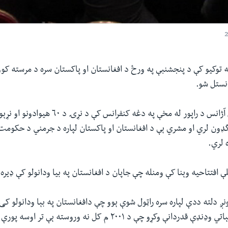
نه توکیو کې د پنجشنبې په ورځ د افغانستان او پاکستان سره د مرسته کوو
انستل شو.
د اسوشیتید پریس آژانس د راپور له مخې په دغه کنفرانس کې د ن
ډون لري او مشري ېې د افغانستان او پاکستان لپاره د جرمني د حکوم
 لري.
 افتتاحيه وېنا کې ومنله چې جاپان د افغانستان په بیا ودانولو کې ډیره
نږ دلته ددې لپاره سره راټول شوې ېوو چې دافغانستان په بېا ودانولو کی
 وکړو چې د ٢٠٠١ م کل نه وروسته ېې تر اوسه پورې کړې دي.»