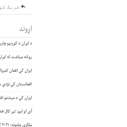
شریک کو
اړوند
د ایران د کورنیو چا
روانه میاشت له ایران څخه څه باندې ۲۲زره
ایران کې افغان کډوال
افغانستان کې نژدې ش
ایران کې د مېشتو افغان
آی او ایم: تېر کال څه باندې ۱.۱ میلیون افغانان ه
ملګري ملتونه: ۲۰۲۱ کال کې شاوخوا ۵۰۰زره افغانان ایران ته کډوال شوي