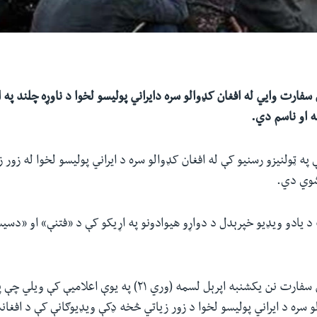
 سفارت وايي له افغان کډوالو سره دایراني پولیسو لخوا د ناوړه چلند په 
 او ناسم دي.
په ټولنیزو رسنیو کې له افغان کډوالو سره د ایراني پولیسو لخوا له زور
شوي دي.
د یادو ویډیو خپرېدل د دواړو هیوادونو په اړیکو کې د «فتنې» او «دسی
په کابل کې د ایران سفارت نن یکشنبه اپرېل لسمه (وري ۲۱) په یوې اع
 سره د ایراني پولیسو لخوا د زور زیاتي څخه ډکې ویډیوګانې کې د افغانس