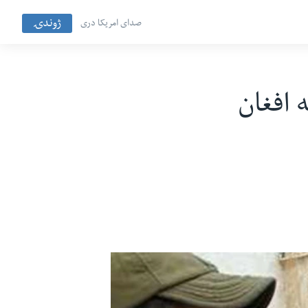
ژوندۍ
صدای امریکا دری
 افغان