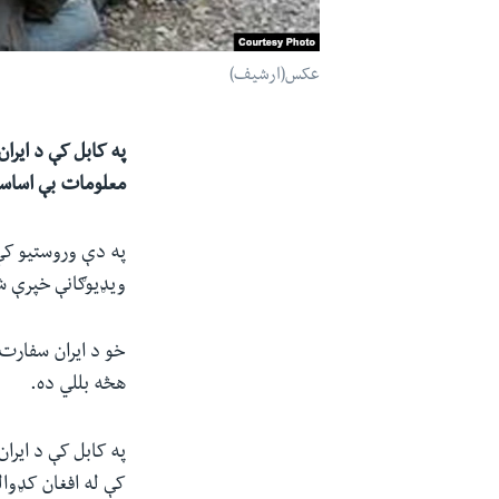
عکس(ارشیف)
په کابل کې د ایران
معلومات بې اساسه
په دې وروستیو کې 
ویډیوګانې خپرې 
خو د ایران سفارت 
هڅه بللي ده.
کې له افغان کډوالو