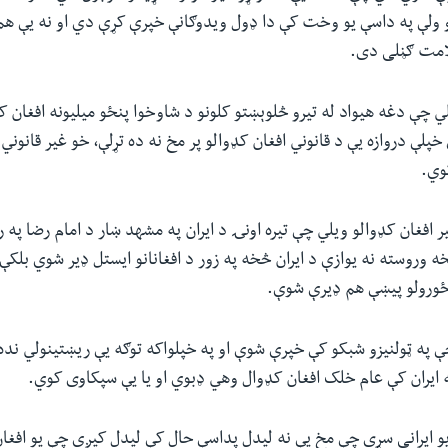
 ولې په داسې یو وخت کې دا ډول ویدوګانې خپرې کړې دي او نه یې هم 
امت ګڼلی دی.
ي چې دغه هیواد له تیرو څلوېښتو کلونو د شاوخوا پنځو میلیونه افغان 
خپلې دروازه یې د قانوني افغان کډوالو پر مخ نه ده تړلې، خو غیر قانوني 
کوي.
ر افغان کډوالو ویلي چې تیره اونۍ د ایران په مشهد ښار د امام رضا په 
ه وروسته نه یوازې د ایران څخه په زور د افغانانو ایستل ډیر شوي بلکې
 ځورولو پیښې هم ډیرې شوې.
ې په ټولنیزو شبکو کې خپرې شوې او په خپلواکه توګه یې ریښتینولي ند
ایران کې عام خلک افغان کډوال وهي ډبوي او یا یې سپکاوی کوي.
و ایرانی سړی چې مخ یې نه لیدل پداسې حال کې لیدل کیږي چې یو افغا