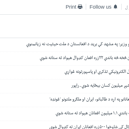
ل
Follow us
Print
رو وزیر: په مشهد کې برید د افغانستان د ملت حیثیت نه زیانمنوي
 افغان کډوال هیواد ته ستانه شوي
 الکترونیکي تذکرې او پاسپورتونه غواړي
پږ میلیون کسان بېځایه شوي ـ راپور
انو په اړه د طالبانو، ایران او ملګرو ملتونو 'غونډه'
یواد ته ستانه شوي