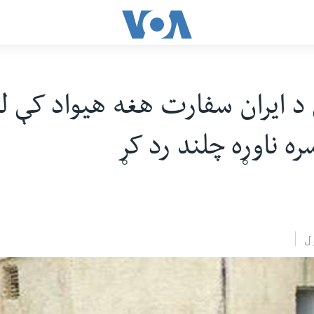
د ایران سفارت هغه هیواد کې له
ره ناوړه چلند رد کړ
ل