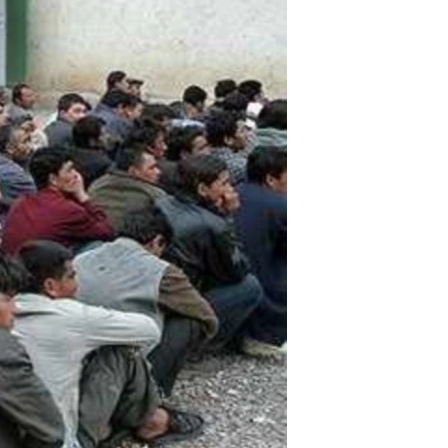
ئ
ټون
ای
ه
اړ
ئ