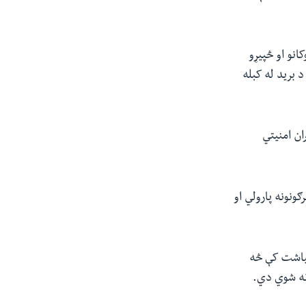
انو او څپیړو
 برید له کبله
ن امنیتي
ګونونه پارولي او
میاشت کې څه