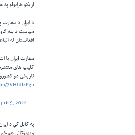
اړیکو خرابولو په
د ایران د سفارت پ
سیاست د ښه ګاونډی
افغانستان له اتبا
سفارت ایران با ان
کلیپ های منتشره 
تاریخی دو کشورو ب
com/7VHhIlzPgo
pril 9, 2022
— Embassy of I.R. Iran in Kabul, Afghanistan (@IRANinKabul)
په کابل کې د ایران
ویډیوګانې هم خپر