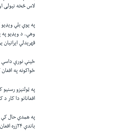
لاس څخه نیولی او 
په یوې بلې ویډیو 
وهي. د ویډیو په پ
قهریدلي ایرانیان 
ځینې نورې داسې و
ځواکونه په افغان 
په ټولنیزو رسنیو ک
افغانانو دا کار د
په همدې حال کې د
باندې ۲۴زره افغان کډوال له ایران څخه په زور ایستل شوي او یا پخپله خوښه هیواد ته ستانه شوي دي.