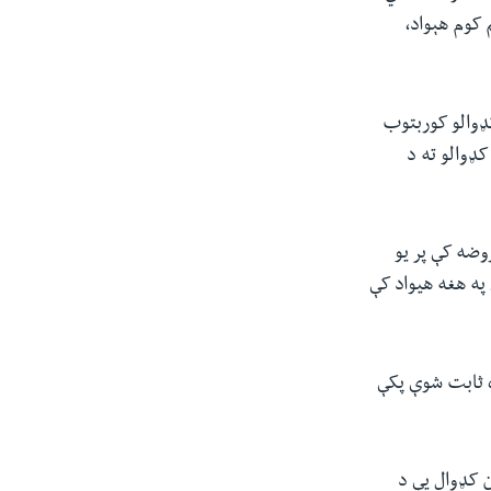
کوم هېواد،
کډوالو کوربتوب
کډوالو ته د
روضه کې پر یو
 په هغه هیواد کې
ه ثابت شوې پکې
ن کډوال یې د