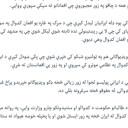
هغه د چاقو په زور مجبوروي چې افغانانو ته سپکې سپورې ووایي.
کې یوه ډله ایرانیان لیدل کیږي چې د سړک په غاړه یو افغان کډوال په سوک
ای کې چې لا یې ریښتینولي نده ثابته شوې لیکل شوي چې په مشهد کې د
یو افغان کډوال وهي ډبوي.
یډیوګانې هم په ټولنیزو شبکو کې خپرې شوې چې پکې ښودل کیږي د ایرا
کډوال په نظامي موټرو کې سپروي او په زور یې افغانستان ته شړي.
ې د ایراني پولیسو لخوا له زور زیاتي څخه ډکو ویډیوګانو خپرېدو پراخ غبر
 کډوالۍ له حقوقو څخه سرغړونه بللې ده.
 طالبانو حکومت د کډوالو او ستنېدونکو چارو وزارت وايي، په روانه 