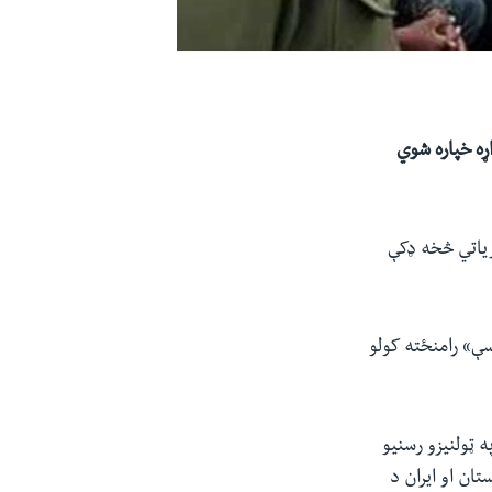
اړه خپاره شوي
 زیاتي څخه ډکې
سې» رامنځته کولو
لامیې کې ویلي چې په ټولنیزو رسنیو
تان او ایران د