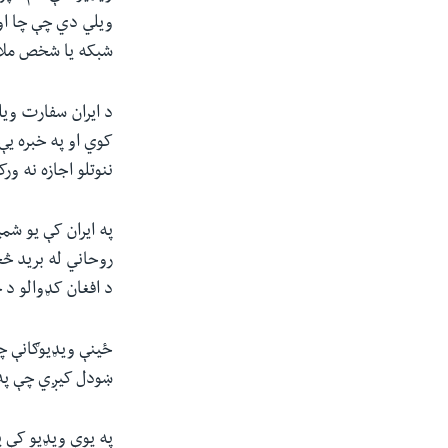
ویلي دي چې چا او
شبکه یا شخص مل
د ایران سفارت ویل
کوي او په خبره یې 
ننوتلو اجازه نه ور
په ایران کې یو شمی
روحاني له برید څخ
د افغان کډوالو د
ځینې ویډیوګانې چ
ښودل کیږي چې په 
په یوې ویډیو کې ی