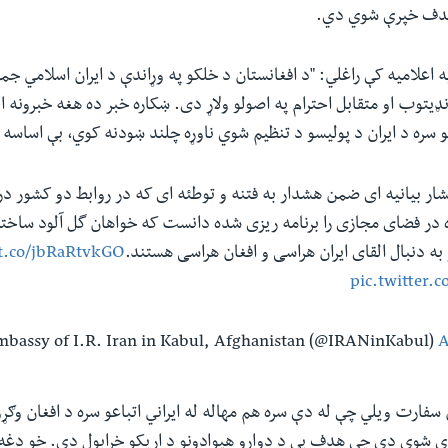
 هدف خپرې شوي دي.
ه اعلامیه کې راغلي: "د افغانستان د خلکو په وړاندې د ایران اسلامي 
توب او متقابل احترام په اصولو ولاړ دی. ښکاره خبر ده هغه خبرونه 
عو سره د ایران د پولیسو د تنظیم شوي ناوړه چلند ښودنه کوي، بې اساسه 
تشار بیانیه ای ضمن هشدار به فتنه و توطئه ای که در روابط دو کشور د
در فضای مجازی را برنامه ریزی شده دانست که خواهان گل آلود ساخت
ه دنبال القای ایران هراسی و افغان هراسی هستند.
/t.co/jbRaRtvkGO
pic.twitter.
A
 سفارت ویلي چې له دې سره هم مهاله له ایراني اتباعو سره د افغان وګړو
ې شوي دي چې هدف یې د دواړو هیوادونو د اړیکو خرابول دي. خو دغ