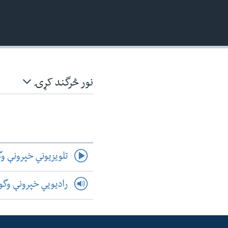
نور څرگند کړۍ
تلویزیوني خپرونې و
رادیویي خپرونې وگ