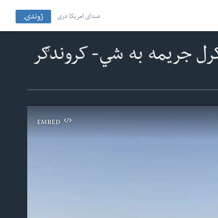
ژوندۍ
صدای امریکا دری
وکرل جریمه به شي- کروندګر
EMBED