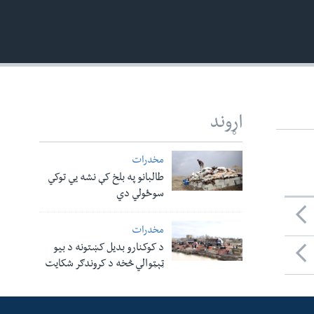
اړوند
مخدرات
طالبانو په بلخ کې نشه يي توکي
سوځولي دي
مخدرات
د کوکنارو بدیل کښتونه د بیو
ټېټوالي څخه د کروندګر شکایت