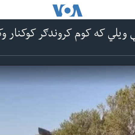
ې ویلي که کوم کروندګر کوکنار 