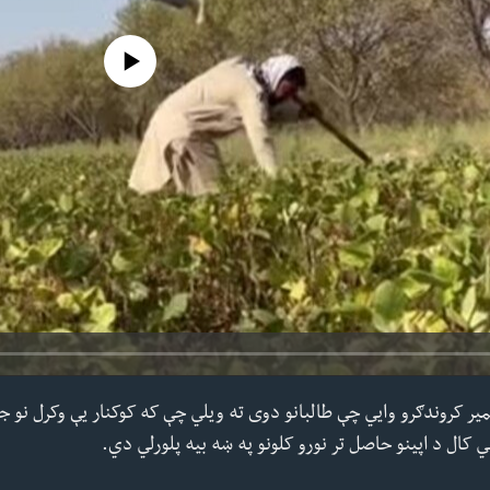
 media source currently available
یر کروندګرو وايي چې طالبانو دوی ته ویلي چې که کوکنار یې وکرل نو ج
 کال د اپینو حاصل تر نورو کلونو په ښه بیه پلورلي دي.