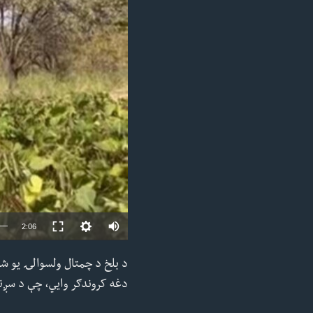
ئ
ټون
ای
ه
اړ
ئ
2:06
د بلخ د چمتال ولسوالۍ یو شم
دغه کروندګر وايي، چې د سږني