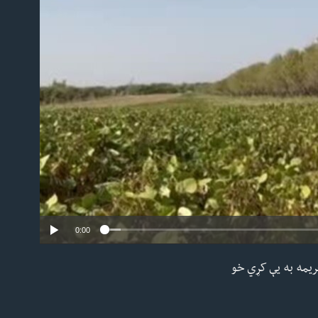
No
0:00
ریمه به یې کړي خو
EMBED