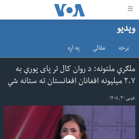
اس
ویدیو
سي
کورپاڼه
ړ
افغانستان
برخه
مقالې
په اړه
تصالات
سیمه
صلي
امریکا
ملګري ملتونه: د روان کال تر پای پورې به
تن
نړۍ
۲.۷ میلیونه افغانان افغانستان ته ستانه شي
ه
ښځې او نجونې
اړ
غویی ۳۰, ۱۴۰۵
ئ
ځوانان
مومي
د بیان ازادي
ارښود
روغتیا
ه
سرمقاله
اړ