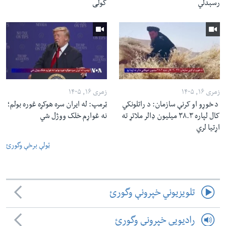
رسېدلي
کولی
زمری ۱۶, ۱۴۰۵
زمری ۱۶, ۱۴۰۵
د خوړو او کرنې سازمان: د راتلونکي
ټرمپ: له ایران سره هوکړه غوره بولم؛
کال لپاره ۳۸.۳ میلیون ډالر ملاتړ ته
نه غواړم خلک ووژل شي
اړتیا لري
ټولې برخې وگورئ
تلویزیوني خپرونې وگورئ
رادیویي خپرونې وگورئ