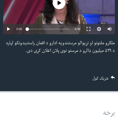
No media source currently available
ئ
له مونږ سره په تماس کې پاتې شئ
ټون
ای
ه
Auto
0:00
6:46
ژبې
اړ
240p
ملګرو ملتونو او نړیوالو مرستندویه ادارو د افغان راستنېدونکو لپاره
ئ
360p
د ۵۲۹ میلیون ډالرو د مرستو نوی پلان اعلان کړی دی.
480p
480p
360p
240p
Auto
720p
720p
شریک کول
برخه