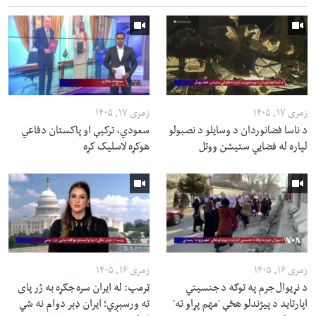
زمری ۱۷, ۱۴۰۵
زمری ۱۷, ۱۴۰۵
د ناسا فضانوردان د وسایلو د نصبولو
سعودي، ترکیې او پاکستان دفاعي
لپاره له فضایي ستیشن ووتل
هوکړه لاسلیک کړه
زمری ۱۶, ۱۴۰۵
زمری ۱۶, ۱۴۰۵
د نړیوال جرم په توګه د جنسیتي
ټرمپ: له ایران سره جګړه به ژر پای
اپارتاید د پیژندلو هڅې 'مهم پړاو ته'
ته ورسېږي؛ ایران ډېر دوام نه شي