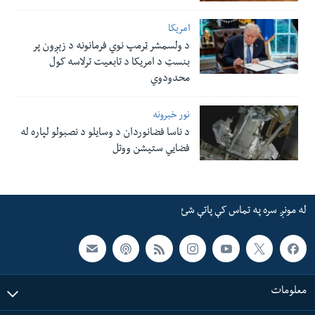
امریکا
د ولسمشر ټرمپ نوي فرمانونه د زېږون پر
بنسټ د امریکا د تابعیت ترلاسه کول
محدودوي
نور خبرونه
د ناسا فضانوردان د وسایلو د نصبولو لپاره له
فضایي ستیشن ووتل
له مونږ سره په تماس کې پاتې شئ
معلومات