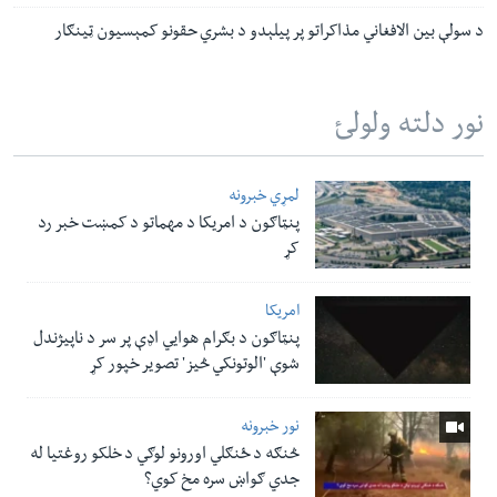
د سولې بین الافغاني مذاکراتو پر پیلېدو د بشري حقونو کمېسیون ټينګار
نور دلته ولولئ
لمړي خبرونه
پنټاګون د امریکا د مهماتو د کمښت خبر رد
کړ
امریکا
پنټاګون د بګرام هوایي اډې پر سر د ناپيژندل
شوې 'الوتونکي څيز' تصویر خپور کړ
نور خبرونه
څنګه د ځنګلي اورونو لوګي د خلکو روغتیا له
جدي ګواښ سره مخ کوي؟