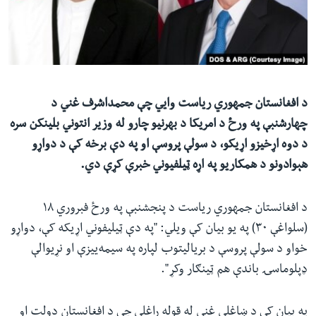
ئ
له مونږ سره په تماس کې پاتې شئ
ټون
ای
ه
ژبې
اړ
د افغانستان جمهوري ریاست وايي چې محمداشرف غني د
ئ
چهارشنبې په ورځ د امریکا د بهرنیو چارو له وزیر انتوني بلینکن سره
د دوه اړخیزو اړیکو، د سولې پروسې او په دې برخه کې د دواړو
هېوادونو د همکاریو په اړه ټیلفیوني خبرې کړې دي.
د افغانستان جمهوري ریاست د پنجشنبې په ورځ فبروري ۱۸
(سلواغې ۳۰) په یو بیان کې ویلي: "په دې ټیلیفوني اړیکه کې، دواړو
خواو د سولې پروسې د بریالیتوب لپاره په سیمه‌ییزې او نړیوالې
ډپلوماسۍ باندې هم ټینګار وکړ".
په بیان کې د ښاغلي غني له قوله راغلي چې د افغانستان دولت او