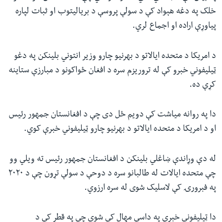
خلک په دغه هېواد کې د سولې پروسې د بریالیتوب او ثبات لپاره
پیاوړې اراده او اجماع لري.
د امریکا د متحده ایالاتو د بهرنیو چارو وزیر انتوني بلینکن په دغو
ټیلیفوني خبرو کې له تروریزم سره د افغان ځواکونو د مبارزې ستاینه
کړې ده.
دا په روانه میاشت کې دویم ځل دی چې د افغانستان جمهور رئيس
او د امریکا د متحده ایالاتو د بهرنیو چارو ټیلیفوني خبرې کوي.
له دې وړاندې ښاغلي بلینکن د افغانستان جمهور رئیس ته ویلي وو
چې متحده ایالات له طالبانو سره د دوحې د سولې تړون چې د ۲۰۲۰
په فبرورۍ کې لاسلیک شوی له سره ارزوي.
دا ټيلیفوني خبرې په داسې مهال کې شوي چې په قطر کې د