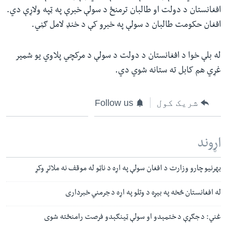
افغانستان د دولت او طالبان ترمنځ د سولې خبرې په ټپه ولاړې دي.
افغان حکومت طالبان د سولې په خبرو کې د خنډ لامل ګڼي.
له بلې خوا د افغانستان د دولت د سولې د مرکچي پلاوي یو شمیر
غړي هم کابل ته ستانه شوي دي.
شریک کول
Follow us
اړوند
بهرنیو چارو وزارت د افغان سولې په اړه د ناټو له موقف نه ملاتړ وکړ
له افغانستان څخه په بیړه د وتلو په اړه د جرمني خبرداری
غني: د جګړې د ختمېدو او سولې ټینګېدو فرصت رامنځته شوی