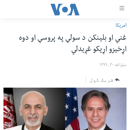
اس
امریکا
سي
کورپاڼه
غني او بلینکن د سولې په پروسې او دوه
ړ
افغانستان
اړخیزو اړیکو غږېدلي
تصالات
سیمه
صلي
امریکا
سلواغه ۳۰, ۱۳۹۹
تن
نړۍ
ه
شریک کول
ښځې او نجونې
اړ
ئ
ځوانان
مومي
د بیان ازادي
ارښود
روغتیا
ه
سرمقاله
اړ