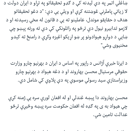
ښاغلي اتمر په دې لیدنه کې د ګډو تحقیقاتو په تړاو د ایران دولت د
لا زیاتې پاملرنې غوښتنه کړې او ویلي یې دي: "د دغو تحقیقاتو
هدف د حقایقو موندل، عاملینو ته یې د قانون له مخې رسیدنه او د
لازمو تدابیرو نیول دي ترڅو په راتلونکي کې دې ته ورته پېښو چې
ښايي د دواړو هېوادونو پر ښو اړیکو اغیزه وکړي د رامنځ ته کېدو
مخنیوی وشي"
د ایرنا خبري آژانس د راپور په اساس د ایران د بهرنیو چارو وزارت
حقوقي مرستیال محسن بهاروند او د دغه هېواد د بهرنیو چارو
وزیراستازي سید رسولي موسوي په دې پلاوي کې شامل دي.
محسن بهاروند دا پېښه غندلې او له افغان لوري سره یې ژمنه کړې
چې هیواد به ی په ګډه له افغان حکومت سره پېښه وڅیړي ترڅو
عدالت تامین شي.