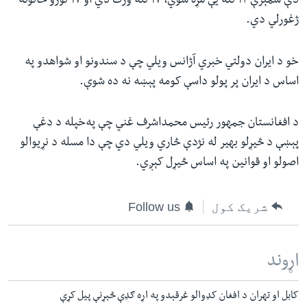
دې شمېرې ۱۲ تنه یې مړه شوي، ۱۷ تنه ورک دي او ۱۷ نورو ځانونه
ژغورلي دي.
خو د ایران دولتي خبري آژانس ویلي چې د سندونو او شواهدو په
اساس د ایران پر پولو داسې کومه پېښه نه ده شوې.
د افغانستان جمهور رئیس محمداشرف غني چې په‌خپله د دغې
پېښې د څیړلو بهیر له نژدې څاري ویلي دي چې دا مسله د نړیوالو
اصولو او قوانین په اساس څیړل کېږي.
شریک کول
Follow us
اړوند
کابل او تهران د افغان کډوالو غرقېدو په اړه ګډې څېړنې پیل کړې