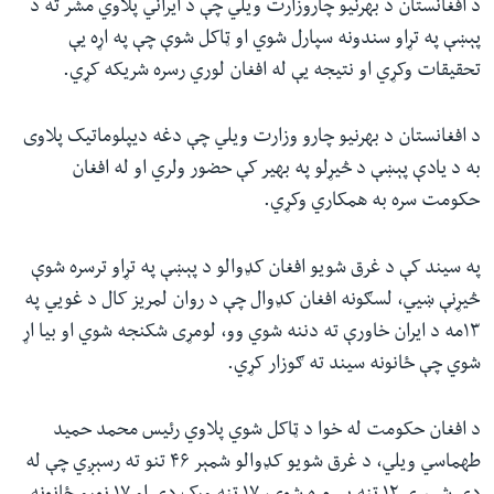
د افغانستان د بهرنیو چاروزارت ویلي چې د ایراني پلاوي مشر ته د
پېښې په تړاو سندونه سپارل شوي او ټاکل شوې چې په اړه یې
تحقیقات وکړي او نتیجه يې له افغان لوري رسره شریکه کړي.
د افغانستان د بهرنیو چارو وزارت ویلي چې دغه دیپلوماتیک پلاوی
به د یادې پېښې د څیړلو په بهیر کې حضور ولري او له افغان
حکومت سره به همکاري وکړي.
په سیند کې د غرق شویو افغان کډوالو د پېښې په تړاو ترسره شوې
څیړنې ښيي، لسګونه افغان کډوال چې د روان لمریز کال د غويي په
۱۳مه د ایران خاورې ته دننه شوي وو، لومړی شکنجه شوي او بیا اړ
شوي چې ځانونه سیند ته ګوزار کړي.
د افغان حکومت له خوا د ټاکل شوي پلاوي رئیس محمد حمید
طهماسي ویلي، د غرق شویو کډوالو شمېر ۴۶ تنو ته رسېږي چې له