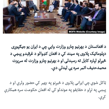
ئ
له مونږ سره په تماس کې پاتې شئ
ټون
ای
ه
ژبې
اړ
ئ
د افغانستان د بهرنیو چارو وزارت وايي چې د ایران یو جیګپوړی
دپلوماتیک پلاوی په سیند کې د افغان کډوالو د غرقېدو پېښې د
څیړلو لپاره کابل ته رسېدلی او د بهرنیو چارو وزارت له سرپرت
محمدحنیف اتمر سره یې لیدلي دي.
ټاکل شوې چې ایرانی پلاوی د څیړنو په بهیر کې حضور ولري او د
پېښې په تړاو د حقایقو په موندلو کې له افغان حکومت سره همکاري
کړي.