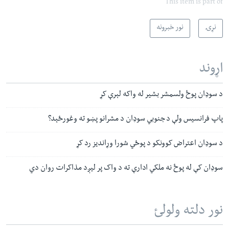
This item is part of
نړۍ
نور خبرونه
اړوند
د سوډان پوځ ولسمشر بشیر له واکه لېرې کړ
پاپ فرانسیس ولې د جنوبي سوډان د مشرانو پښو ته وغورځېد؟
د سوډان اعتراض کوونکو د پوځي شورا وړاندیز رد کړ
سوډان کې له پوځ نه ملکي ادارې ته د واک پر لیږد مذاکرات روان دي
نور دلته ولولئ