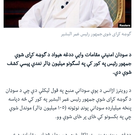
ئ
له مونږ سره په تماس کې پاتې شئ
ټون
ای
ه
گوښه کړای شوی جمهور رئیس عمر البشیر
ژبې
اړ
ئ
د سودان امنیتي مقامات وایي ددغه هیواد د گوښه کړای شوي
جمهور رئیس په کور کې په لسگونو میلیون ډالر نغدې پیسې کشف
شوي دي.
د رویترز اژانس د یوې سوداني منبع په قول لیکلي دي چې د سوډان
د گوښه کړای شوي جمهور رئیس عمر البشیر په کور کې څه دپاسه
پنځه میلیارده سوډاني پونډ نوټونه (١٠٥ میلیون ډالر) موندل شوي
چې په بکسونو کې ځای پر ځای شوي وو.