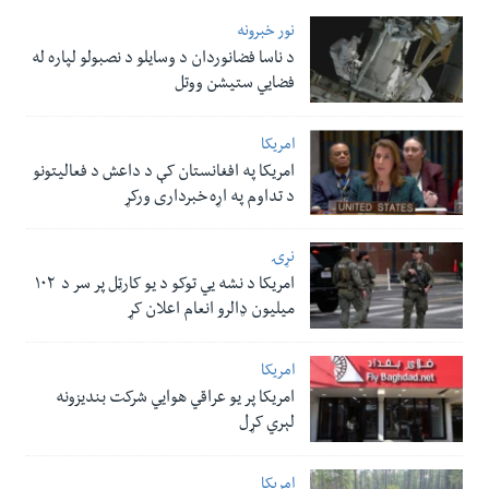
نور خبرونه
د ناسا فضانوردان د وسایلو د نصبولو لپاره له
فضایي ستیشن ووتل
امریکا
امریکا په افغانستان کې د داعش د فعالیتونو
د تداوم په اړه خبرداری ورکړ
نړۍ
امریکا د نشه یي توکو د یو کارټل پر سر د ۱۰۲
میلیون ډالرو انعام اعلان کړ
امریکا
امریکا پر یو عراقي هوایي شرکت بندیزونه
لېري کړل
امریکا