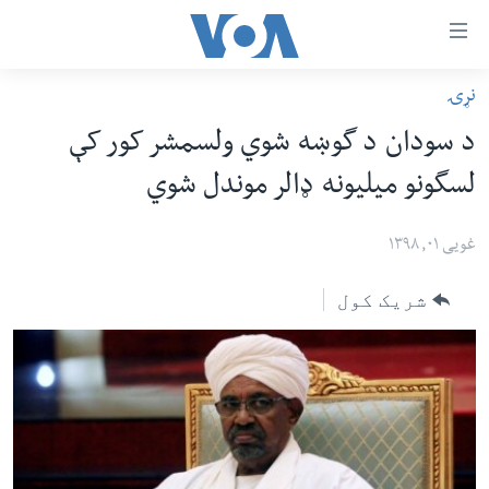
اس
نړۍ
سي
کورپاڼه
د سودان د گوښه شوي ولسمشر کور کې
ړ
افغانستان
لسگونو میلیونه ډالر موندل شوي
تصالات
سیمه
صلي
امریکا
غویی ۰۱, ۱۳۹۸
تن
نړۍ
ه
شریک کول
ښځې او نجونې
اړ
ئ
ځوانان
مومي
د بیان ازادي
ارښود
روغتیا
ه
سرمقاله
اړ