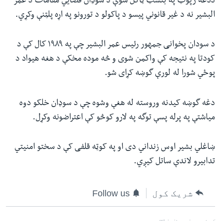
ددغه رپوټ په بنسټ ټاکل شوې د سوډان قضایي مقامات د عمر
البشیر نه د غیر قانوني پیسو د پاکولو د تورونو په اړه پلټنې وکړي.
د سودان پخوانی جمهور رئیس عمر البشیر چې په ١٩٨٩ کال کې د
کودتا په نتیجه کې واکمن شوی و څه موده مخکې د هغه هیواد د
پوځي شورا له لورې گوښه کړای شو.
دغه گوښه کیدنه وروسته له هغې وشوه چې د سوډان خلکو دوه
میاشتې په پرله پسې توگه په لارو کوڅو کې اعتراضونه وکړل.
ښاغلي بشیر اوس زنداني دی او په کوټه قلفی کې د سختو امنیتي
تدابیرو لاندې ساتل کیږي.
شریک کول
Follow us