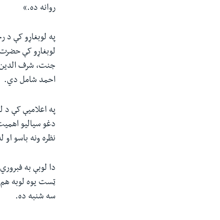
روانه ده.»
په لوبغاړو کې د 
لوبغاړو کې حضرت 
جنت، شرف الدین ا
احمد شامل دي.
په اعلامیې کې د 
دغو سیالیو اهمیت 
نظره ونه باسو او ل
ټست یوه لوبه هم و
سه شنبه ده.