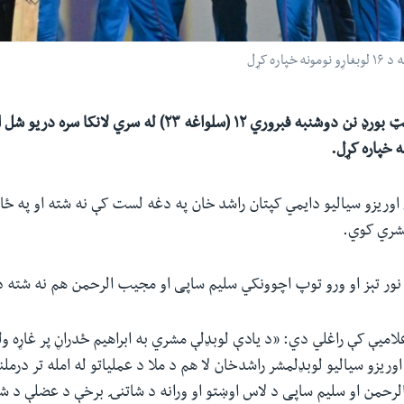
ه کړل
د افغانستان د کرکټ بورډ نن دوشنبه فبروري ۱۲ (سلواغه ۲۳) له سري 
اوریزو سیالیو دایمي کپتان راشد خان په دغه لست کې نه شته او په ځای
مشري کوي.
 نور تېز او ورو توپ اچوونکي سلیم ساپی او مجیب الرحمن هم نه شته 
لامیې کې راغلي دي: «د یادې لوبډلې مشري به ابراهیم ځدراڼ پر غاړه و
وریزو سیالیو لوبډلمشر راشدخان لا هم د ملا د عملیاتو له امله تر درمل
لرحمن او سلیم ساپی د لاس اوښتو او ورانه د شاتنۍ برخې د عضلې د شل