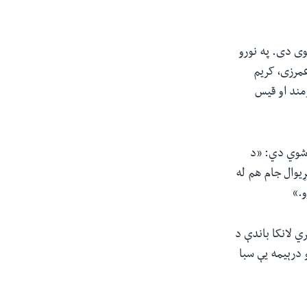
ی دی. په نورو
مرزی، کریم
مند او قیس
 شوي دي: «د
ړیوال جام هم له
و.»
مخکې په سري لانکا باندې د
 درېیمه یې سبا