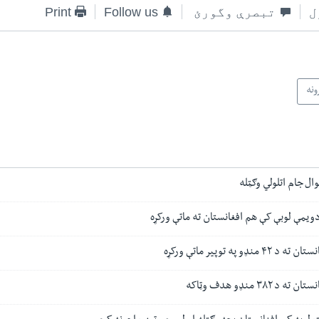
ل
تبصرې وگورئ
Follow us
Print
ونه
ویمې لوبې کې هم افغانستان ته ماتې ورکړه
و په توپیر ماتې ورکړه
۳۸۲ منډو هدف وټاکه