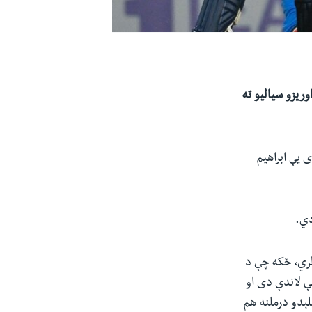
لانکا سره دریو شل اوریزو سیالیو ته
 یې ابراهیم
دي.
لري، ځکه چې د
نې لاندې دی او
ېدو درملنه هم