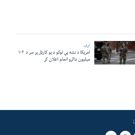
نړۍ
امریکا د نشه یي توکو د یو کارټل پر سر د ۱۰۲
میلیون ډالرو انعام اعلان کړ