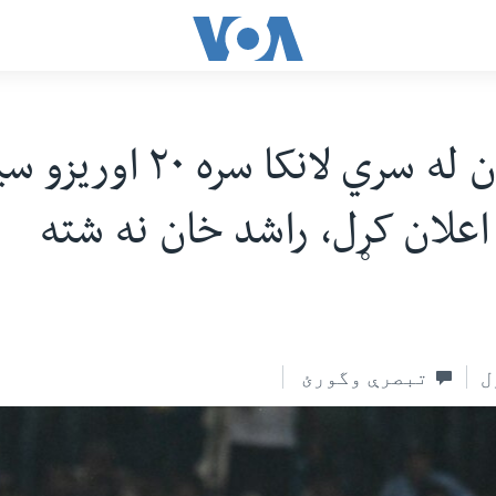
افغانستان له سري لانکا سره 
اعلان کړل، راشد خان نه شته
ل
تبصرې وگورئ