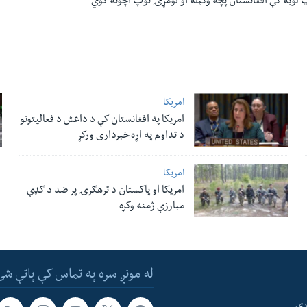
ټ لوبه کې افغانستان پچه وګټله او لومړۍ توپ اچونه کوي
امریکا
امریکا په افغانستان کې د داعش د فعالیتونو
د تداوم په اړه خبرداری ورکړ
امریکا
امریکا او پاکستان د ترهګرۍ پر ضد د ګډې
مبارزې ژمنه وکړه
له مونږ سره په تماس کې پاتې شئ
ری