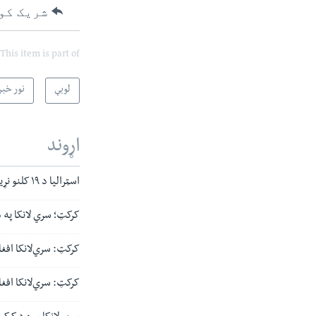
شریک کو
This item is part of
لوبې
نور خبر
اړوند
اسټرالیا د ۱۹ کلنو نړیوال جام اتلولي وګټله
کرکټ؛ سري لانکا په د
کرکټ: سري‌لانکا افغانستان ته د ۴۲ منډ
کرکټ: سري‌لانکا افغانستان ته د 