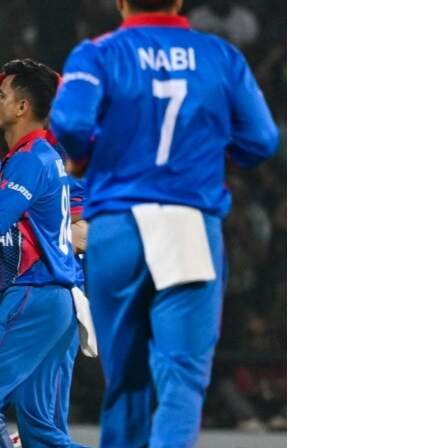
ئ
ټون
ای
ه
اړ
ئ