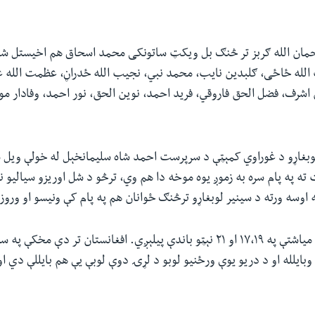
رحمان الله ګربز تر څنګ بل ویکټ ساتونکی محمد اسحاق هم اخیستل شو
الله ځاځی، ګلبدین نایب، محمد نبي، نجیب الله ځدراڼ، عظمت الله ع
شرف، فضل الحق فاروقي، فرید احمد، نوین الحق، نور احمد، وفادار مو
لوبغاړو د غوراوي کمېټې د سرپرست احمد شاه سلیمانخېل له خولې ویل
ته په پام سره به زموږ یوه موخه دا هم وي، ترڅو د شل اوریزو سیالیو ن
ه اوسه ورته د سینیر لوبغاړو ترڅنګ ځوانان هم په پام کې ونیسو او وروز
دا لوبې به فبروري میاشتې په ۱۷،۱‍۹ او ۲۱ نېټو باندې پیلېږي. افغانستان تر دې 
بایلله او د دریو یوې ورځنیو لوبو د لړۍ دوې لوبې یې هم بایللې دي او