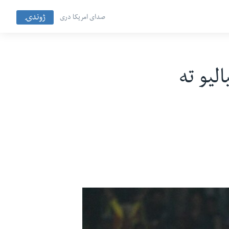
ژوندۍ
صدای امریکا دری
۲۰ اوریزو سیالیو ته