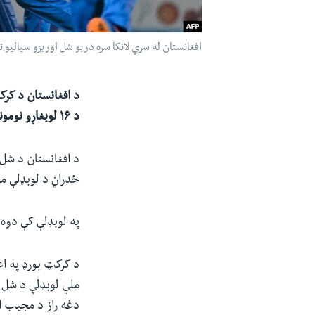
افغانستان له سري لانکا سره دریو شل اوریزو سیالیو ته د ۱۶ لوبغاړو نومونه خپار
د ۱۶ لوبغاړو نومونه خپاره کړل.
د افغانستان د شل 
ځدراڼ د لوبډلې 
په لوبډلې کې دوه
د کرکټ بورډ په اع
ملي لوبډلې د شل ا
دغه راز د مجیب ا