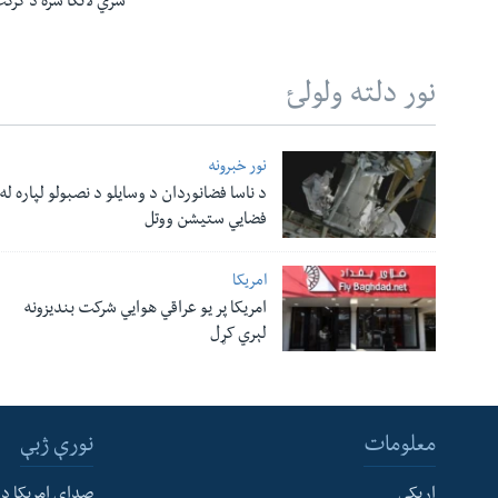
سري لانکا سره د کرک
نور دلته ولولئ
نور خبرونه
د ناسا فضانوردان د وسایلو د نصبولو لپاره له
فضایي ستیشن ووتل
امریکا
امریکا پر یو عراقي هوایي شرکت بندیزونه
لېري کړل
معلومات
نورې ژبې
اړیکې
صدای امریکا د