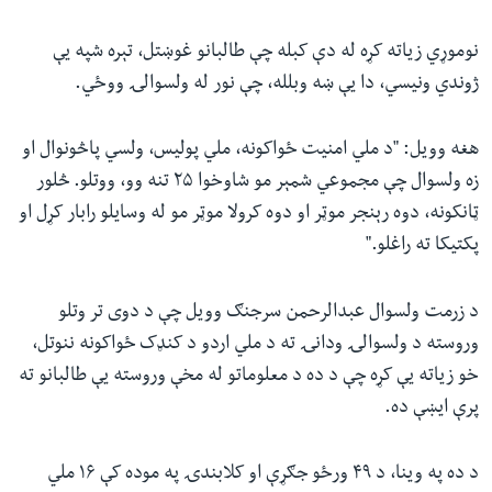
نوموړي زياته کړه له دې کبله چې طالبانو غوښتل، تېره شپه يې
ژوندي ونيسي، دا يې ښه وبلله، چې نور له ولسوالۍ ووځي.
هغه وويل: "د ملي امنيت ځواکونه، ملي پوليس، ولسي پاڅونوال او
زه ولسوال چې مجموعي شمېر مو شاوخوا ۲۵ تنه وو، ووتلو. څلور
ټانکونه، دوه رېنجر موټر او دوه کرولا موټر مو له وسايلو رابار کړل او
پکتيکا ته راغلو."
د زرمت ولسوال عبدالرحمن سرجنګ وويل چې د دوی تر وتلو
وروسته د ولسوالۍ ودانۍ ته د ملي اردو د کنډک ځواکونه ننوتل،
خو زياته يې کړه چې د ده د معلوماتو له مخې وروسته يې طالبانو ته
پرې ايښې ده.
د ده په وينا، د ۴۹ ورځو جګړې او کلابندۍ په موده کې ۱۶ ملي