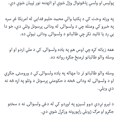
پوليس او ولسي پاڅونوال وژل شوي او اتهتنه نور ټپيان شوي دي.
په ورته وخت کې د پکتیا والي محمد حليم فدايي له امريکا غږ سره
په خبرو کې ومنله چې د ولسوالۍ له ودانۍ پرسونل وتلي دي، خو دا
یې رد یا تائید نکړ چې طالبانو د ولسوالۍ ودانۍ نیولې ده.
هغه زياته کړه چې اوس هم په ياده ولسوالۍ کې د ملي اردو او او
وسله والو طالبانو ترمنځ جګړه روانه ده.
وسله والو طالبانو تر دا مهاله په ياده ولسوالۍ‌کې د وروستۍ جګړې
او د ولسوالۍ له ودانۍ څخه د حکومتي پرسونل د وتلو په اړه څه نه
دي ويلي.
د تېرو نږدې دوو لسيزو په اوږدو کې له دغې ولسوالۍ نه د سختو
جګړو او مرګ ژوبلې راپورونه ورکړل شوي دي.