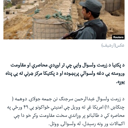
ئ
له مونږ سره په تماس کې پاتې شئ
ټون
ای
ه
ژبې
اړ
عکس(ارشیف)
ئ
د پکتيا د زرمت ولسوال وايي چې تر اوږدې محاصرې او مقاومت
وروسته يې دغه ولسوالي پرېښوده او د پکتيکا مرکز ښرنې ته يې پناه
يوړه.
د زرمت ولسوال عبدالرحمن سرجنګ نن جمعه جولاۍ دوهمه (
چنګاښ ۱۱) امريکا غږ ته وویل چې امنيتي ځواکونو يې ۴۹ ورځې په
محاصره کې د طالبانو پر وړاندې سخت مقاومت وکړ خو دا چې
اکمالات ور ونه رسېدل، له ولسوالۍ ووتل.