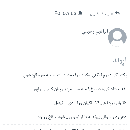
شریک کول
Follow us
ابراهیم رحیمي
اړوند
پکتیا کې د نوم لیکنې مرکز د موقعیت د انتخاب په سر جګړه شوې
افغانستان کې هره ورځ ۹ ماشومان مړه یا ټپیان کېږي– راپور
طالبانو تیره اونۍ ۲۴ ملکیان وژلي دي – فیصل
دهراود ولسوالي بیرته له طالبانو ونیول شوه ـ دفاع وزارت