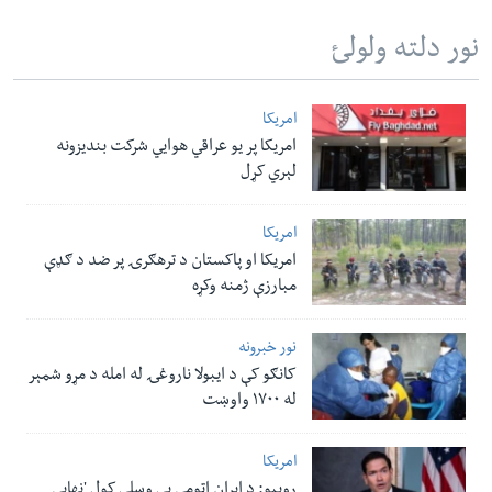
نور دلته ولولئ
امریکا
امریکا پر یو عراقي هوایي شرکت بندیزونه
لېري کړل
امریکا
امریکا او پاکستان د ترهګرۍ پر ضد د ګډې
مبارزې ژمنه وکړه
نور خبرونه
کانګو کې د ایبولا ناروغۍ له امله د مړو شمېر
له ۱۷۰۰ واوښت
امریکا
روبیو: د ایران اټومي بې وسلې کول 'نهايي