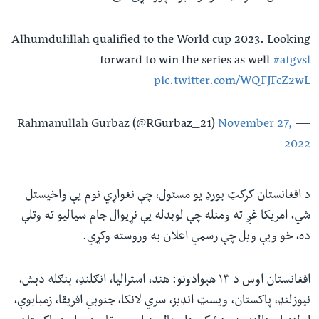
Alhumdulillah qualified to the World cup 2023. Looking
forward to win the series as well
#afgvsl
pic.twitter.com/WQFJFcZ2wL
November 27,
— Rahmanullah Gurbaz (@RGurbaz_21)
2022
د افغانستان کرکټ بورډ یو مسئول، چې نغواړي نوم یې واخیستل
شي، امریکا غږ ته ومنله چې لوبدله یې نړیوال جام سیالیو ته وتلې
ده، خو ویې ویل چې رسمي اعلان به وروسته وکړي.
افغانستان اوس د ۱۳ هېوادونو: هند، استرالیا، انګلنډ، بنګله دېش،
نیوزلنډ، پاکستان، ویسټ انډیز، سري لانکا، جنوبي افریقا، زمبابوې،