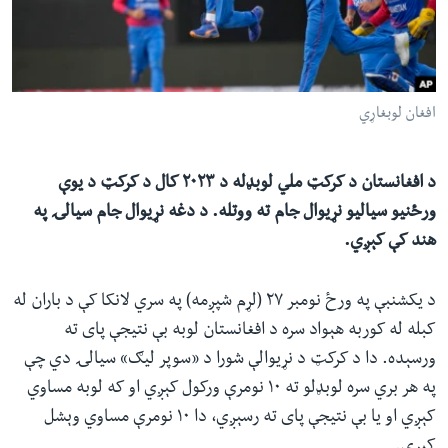
ئ
له مونږ سره په تماس کې پاتې شئ
ټون
ای
ه
افغان لوبغاړي
ژبې
اړ
ئ
د افغانستان د کرکټ ملي لوبډله د ۲۰۲۳ کال د کرکټ د یوې
ورځنیو سیالیو نړیوال جام ته ووتله. د دغه نړیوال جام سیالۍ په
هند کې کېږي.
د یکشنبې په ورځ نومبر ۲۷ (لړم شپږمه) په سري لانکا کې د باران له
کبله له کوربه هېواد سره د افغانستان لوبه بې نتیجې پای ته
ورسېده. دا د کرکټ د نړیوالې شورا د «سوپر لیګ» سیالۍ دي چې
په هر بري سره لوبډلو ته ۱۰ نومرې ورکول کېږي او که لوبه مساوي
کېږي او یا بې نتیجې پای ته رسېږي، دا ۱۰ نومرې مساوي وېشل
کېږي.