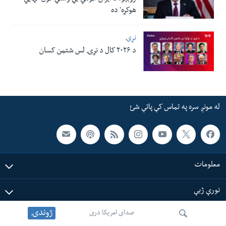
هوکړه' ده
نړۍ
د ۲۰۲۶ کال د نړۍ لس شتمن کسان
له مونږ سره په تماس کې پاتې شئ
معلومات
نورې ژبې
ژوندۍ
صدای امریکا دری