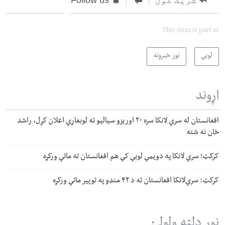
This item is part of
لوبې
نور خبرونه
اړوند
افغانستان له سري لانکا سره ۲۰ اوریزو سیالیو ته لوبغاړي اعلان کړل، راشد
خان نه شته
کرکټ؛ سري لانکا په دویمې لوبې کې هم افغانستان ته ماتې ورکړه
کرکټ: سري‌لانکا افغانستان ته د ۴۲ منډو په توپیر ماتې ورکړه
نور دلته ولولئ