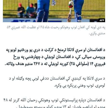
ئ
له مونږ سره په تماس کې پاتې شئ
ټون
ای
ه
په دې لوبه کې افغان توپ وهونکو رحمت شاه ۶۵ او عظمت الله عمرزي ۵۴
ژبې
اړ
منډې وکړې.
ئ
د افغانستان او سري لانکا ترمنځ د کرکټ د درې یو ورځنیو لوبو په
وروستۍ سیالۍ کې، د افغانستان لوبډلې د چهارشنبې په ورځ
فبروري ۱۴ (سلواغې ۲۵) کوربه لوبډلې ته د ۲۶۷ منډو هدف وټاکه.
د سري لانکا په کېنډي کې افغانستان ددغې لوبې پچه وګټله او د
لومړۍ توپ وهنې پرېکړه یې وکړه.
د افغانستان دپاره پرانیستونکي توپ وهونکي رحمان الله ګربز له ۴۸
منډو او ابراهیم ځدراڼ له ۱۳ منډو کولو وروسته وسوځېدل.