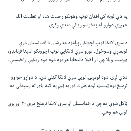
په دې لوبه کې افغان توپ وهونکو رحمت شاه او عظمت الله
عمرزي دواړو له پنځوسو زیاتې منډې وکړې.
د سري لانکا توپ اچونکي پرامود مدوشان د افغانستان درې
لوبغاړي وسوځول. نورو سري لانکايي توپ اچوونکو اسیتا فرنانډو،
ډونیت ویلالهې او اکیلا دننجایا هر یوه دوه دوه ویکټې واخیستې.
ددې لړۍ دوه لومړنۍ لوبې سري لانکا ګټلي دي. د دواړو خواوو
ترمنځ یوه ټیسټ لوبه هم د کوربه ټیم په ګټه پای ته رسېدلی ده.
ټاکل شوې ده چې د افغانستان او سري لانکا ترمنځ درې ۲۰ اوریزې
لوبې هم وشي.
شریک کول
Follow us