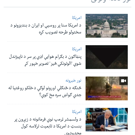
امریکا
د امریکا سنا پر روسیې او ایران د بندیزونو د
سختولو طرحه تصویب کړه
امریکا
پنټاګون د بګرام هوایي اډې پر سر د ناپيژندل
شوې 'الوتونکي څيز' تصویر خپور کړ
نور خبرونه
څنګه د ځنګلي اورونو لوګي د خلکو روغتیا له
جدي ګواښ سره مخ کوي؟
امریکا
د ولسمشر ټرمپ نوي فرمانونه د زېږون پر
بنسټ د امریکا د تابعیت ترلاسه کول
محدودوي