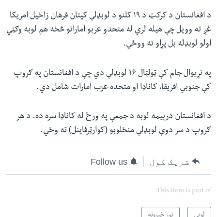
د افغانستان د کرکټ د ۱۹ کلنو د لوبډلې کپتان فرهان زاخیل امریکا
غږ ته وویل چې هیله لري له متحدو عربو اماراتو څخه هم لوبه وګټي
اولو لوبډله بل پړاو ته ووځي.
په نړیوال جام کې ټولټال ۱۶ لوبډلې دي چې د افغانستان په ګروپ
کې جنوبي افریقا، کاناډا او متحده عرب امارات شامل دي.
د افغانستان درېیمه لوبه د جمعې په ورځ له کاناډا سره ده. د هر
ګروپ د سر دوې لوبډلې منځلوبو (کوارټرفاینل) ته وځي.
شریک کول
Follow us
This item is part of
لوبې
نور خبرونه