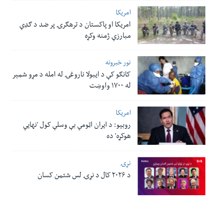
امریکا
امریکا او پاکستان د ترهګرۍ پر ضد د ګډې
مبارزې ژمنه وکړه
نور خبرونه
کانګو کې د ایبولا ناروغۍ له امله د مړو شمېر
له ۱۷۰۰ واوښت
امریکا
روبیو: د ایران اټومي بې وسلې کول 'نهايي
هوکړه' ده
نړۍ
د ۲۰۲۶ کال د نړۍ لس شتمن کسان