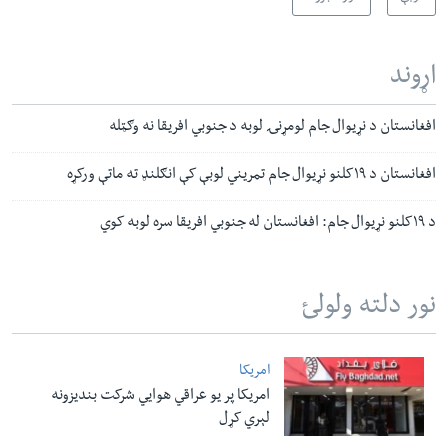
اړوند
افغانستان د نړیوال جام لومړنۍ لوبه د جنوبي افریقا نه وګټله
افغانستان د ۱۹کلنو نړیوال جام تمریني لوبې کې انګلنډ ته ماتې ورکړه
د ۱۹کلنو نړیوال جام: افغانستان له جنوبي افریقا سره لوبه کوي
نور دلته ولولئ
امریکا
امریکا پر یو عراقي هوایي شرکت بندیزونه
لېري کړل