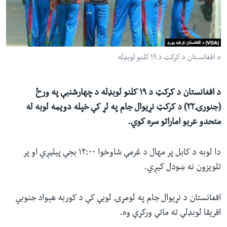
ئ
له مونږ سره په تماس کې پاتې شئ
ټون
ای
ه
د افغانستان د کرکټ د ۱۹ کلنو لوبډله
ژبې
اړ
ئ
د افغانستان د کرکټ د ۱۹ کلنو لوبډله د چهارشنبې په ورځ
(جنورۍ۲۲) د کرکټ نړیوال جام په لړ کې خپله دویمه لوبه له
متحدو عربو اماراتو سره کوي.
دا لوبه د کابل پر مهال د غرمې شاوخوا ۱۲:۰۰ بجې پیلیږي او پر
تلویزون نه ښودل کیږي.
افغانستان د نړیوال جام په لومړۍ لوبې کې د کوربه هېواد جنوبي
افریقا لوبډلې ته ماتې ورکړې وه.