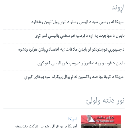
اړوند
امریکا له روسیې سره د اټومي وسلو د 'نوي پیل' تړون وغځاوه
بایډن د مهاجرت په اړه د ټرمپ څو سختې پالیسې لغو کړې
د جمهوري‌غوښتونکو او بایډن ملاقات؛ په اقتصادي‌پلان هوکړه ونشوه
بایډن د فرمانونو په صادرولو د ټرمپ څو پالیسۍ لغو کړې
امریکا د کرونا وبا ضد واکسین له نړیوال پروګرام سره یوځای کیږي
نور دلته ولولئ
امریکا
امریکا پر یو عراقي هوایي شرکت بندیزونه