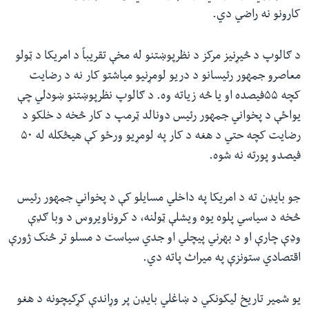
کارونو نه راضي دي.
د ګالوپ د څیړنیز مرکز د نظرپوښتنو له مخې تقریباً د امریکا د ټولو
معاصرو جمهور رئیسانو د دریو لومړنیو میاشتو کار نه د رضایت
کچه ۵۵فیصده او یا څه زیاته وه. د ګالوپ نظرپوښتنو ښودلي چې
یواځې د پخواني جمهور رئیس دونالد ټرمپ د کار څخه د خلکو د
رضایت کچه حتي د هغه د کار په لومړیو ورځو کې هیڅکله له ۵۰
فیصدو پورته نه شوه.
جو بایډن ته د امریکا په داخلي مسایلو کې د پخواني جمهور رئیس
څخه د سیاسي پلوه یوه ویشلې ټولنه، د کروناویروس د وبا ګډې
وډې چارې او د بهرني پیچلي او جدي سیاست د مسلو تر څنک ژورې
اقتصادي ستونزې په میراث پاته دي.
یو شمیر تاریخ‌ لیکونکي د ښاغلي بایډن پر وړاندې کړکیچونه د هغو