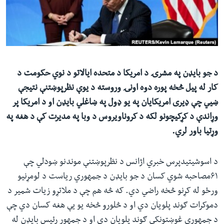
ئ
له مونږ سره په تماس کې پاتې شئ
ټون
ای
ه
ژبې
اړ
د جو بایډن په مشرۍ د امریکا د متحده ایالاتو د نوي حکومت د
ئ
کار له پیل څخه پوره دوه اونۍ وروسته د یوې نظرپوښتنې نتیجې
ښیي چې ډیری امریکایان په یو ډول په ښاغلي بایډن او د امریکا پر
وړاندې د کړکیچونو لکه د کروناویروس د وبا په مدیرت کې د هغه په
وړتیا باور لري.
د اسوشیتیدپرس خبري اژانس د نظرپوښتنې موندنو ښودلي چې
۶۱مصاحبه شوي کسان د جو بایډن د جمهوري ریاست د لومړنیو
ورځو له کړنو څخه راضي دي. که څه هم چې د ملاتړو زیات شمیر د
دموکرات ګوند پلویان دي او د څلورو څخه یو یې هغه کسان دي چې
د جمهوري غوښتونکي ګوند پلویان دي او د جمهور رئیس بایډن له