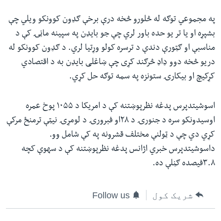
په مجموعي توګه له څلورو څخه درې برخې ګډون کوونکو ویلي چې
بشپړه او یا تر یو حده باور لري چې جو بایډن په سپینه ماڼۍ کې د
مناسبې او ګټورې دندې د ترسره کولو وړتیا لري. د ګډون کوونکو له
دریو څخه دوو ډاډ څرګند کړی چې ښاغلی بایډن به د اقتصادي
کړکیچ او بیکارۍ ستونزه په سمه توګه حل کړي.
اسوشیتدپرس پدغه نظرپوښتنه کې د امریکا د ۱۰۵۵ پوخ عمره
اوسیدونکو سره د جنورۍ د ۲۸او فبرورۍ د لومړۍ نیټې ترمنځ مرکې
کړي دي چې د ټولنې مختلف قشرونه په کې شامل وو.
داسوشیتدپرس خبري اژانس پدغه نظرپوښتنه کې د سهوې کچه
۳.۸فیصده ګڼلې ده.
شریک کول
Follow us