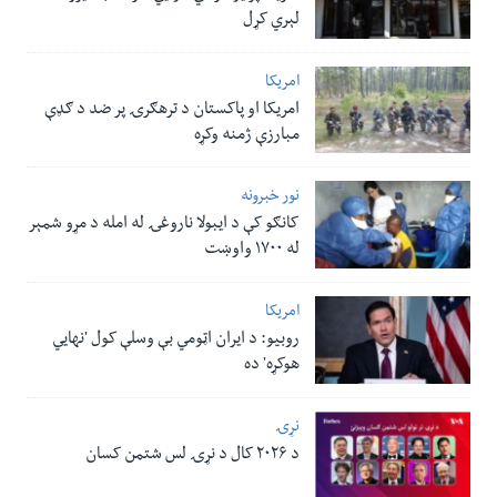
لېري کړل
امریکا
امریکا او پاکستان د ترهګرۍ پر ضد د ګډې
مبارزې ژمنه وکړه
نور خبرونه
کانګو کې د ایبولا ناروغۍ له امله د مړو شمېر
له ۱۷۰۰ واوښت
امریکا
روبیو: د ایران اټومي بې وسلې کول 'نهايي
هوکړه' ده
نړۍ
د ۲۰۲۶ کال د نړۍ لس شتمن کسان