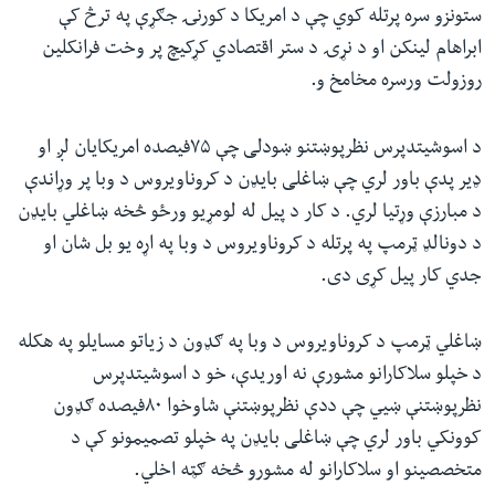
ستونزو سره پرتله کوي چې د امریکا د کورنۍ جګړې په ترڅ کې
ابراهام لینکن او د نړۍ د ستر اقتصادي کړکیچ پر وخت فرانکلین
روزولت ورسره مخامخ و.
د اسوشیتدپرس نظرپوښتنو ښودلی چې ۷۵فیصده امریکایان لږ او
ډیر پدې باور لري چې ښاغلی بایډن د کروناویروس د وبا پر وړاندې
د مبارزې وړتیا لري. د کار د پیل له لومړیو ورځو څخه ښاغلي بایډن
د دونالډ ټرمپ په پرتله د کروناویروس د وبا په اړه یو بل شان او
جدي کار پیل کړی دی.
ښاغلي ټرمپ د کروناویروس د وبا په ګډون د زیاتو مسایلو په هکله
د خپلو سلاکارانو مشورې نه اوریدې، خو د اسوشیتدپرس
نظرپوښتنې ښیي چې ددې نظرپوښتنې شاوخوا ۸۰فیصده ګډون
کوونکي باور لري چې ښاغلی بایډن په خپلو تصمیمونو کې د
متخصصینو او سلاکارانو له مشورو څخه ګټه اخلي.