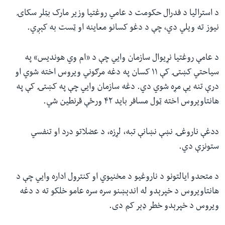
د استرالیا د فدرال حکومت د عامي روغتیا وزیر مارک بټلر سکاۍ
نیوز ته ویلي دي، چې د دغو کسانو معاینه او ټست به کېږي.
د عامې روغتیا نړیوال سازمان وايي چې د «ام وي هوندیس» په
سیاحتي کښتۍ کې ۱۱ کسان په دغه مرګوني ویروس اخته شوي او
درې تنه یې مړه شوي دي. دغه سازمان وايي چې په کښتۍ کې په
هانتاویروس اخته ټول مسافر باید ۴۲ ورځې قرنطین شي.
ددغې ناروغۍ نښې نښانې تبه، لړزه، د عضلاتو درد او تنفسي
ستونزې دي.
د متحدو ایالتونو د ناروغیو د مخنیوي او کنترول اداره وايي چې د
هانتاویروس د خپرېدو له اندېښنو سره سره عامو خلکو ته د دغه
ویروس د خپرېدو خطر ډېر کم دی.