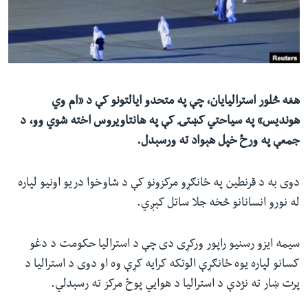
ئ
له مونږ سره په تماس کې پاتې شئ
ټون
ای
ه
ژبې
اړ
هغه څلور استرالیایان، چې په متحدو ایالتونو کې د «ام وي
ئ
هوندیس» په سیاحتي کښتۍ کې په هانتاویروس اخته شوي وو، د
جمعې په ورځ خپل هېواد ته ورسېدل.
دوی به د قرنطین په ځانګړو مرکزونو کې د شاوخوا دریو اونیو لپاره
له نورو انسانانو څخه جلا ساتل کېږي.
سیمه ایزو رسنیو راپور ورکړی دی چې د استرالیا حکومت د دغو
کسانو لپاره یوه ځانګړې الوتکه کرایه کړې وه او دوی د استرالیا د
پرت ښار ته نژدې د استرالیا د هوايي پوځ مرکز ته رسېدلي.