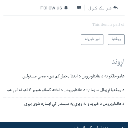
شریک کول
Follow us
This item is part of
روغتیا
نور خبرونه
اړوند
عامو خلکو ته د هانتاویروس د انتقال خطر کم دی- صحي مسئولین
د روغتیا نړیوال سازمان: د هانتاویروس د اخته کسانو شمېر ۱۱ تنو ته لوړ شو
د هانتاویروس د خپرېدو له ویرې په سمندر کې ایساره شوې بیړۍ