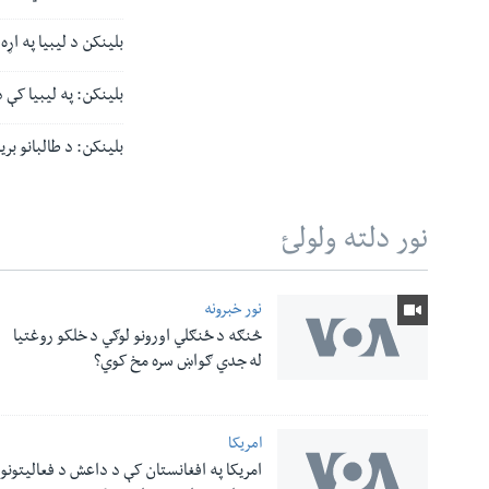
بلینکن د لیبیا په اړ
بلینکن: په لیبیا کې 
بلینکن: د طالبانو بر
نور دلته ولولئ
نور خبرونه
څنګه د ځنګلي اورونو لوګي د خلکو روغتیا
له مونږ سره په تماس کې پاتې شئ
له جدي ګواښ سره مخ کوي؟
امریکا
ژبې
امریکا په افغانستان کې د داعش د فعالیتونو