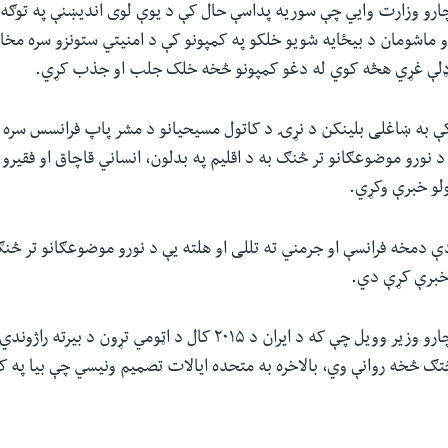
 چارو وزارت وایي چې سوریه پداسې حال کې د یوې لوی اندیښنې په توګه 
 ماشومان د بیځایه شویو خلکو په کمپونو کې د امنیتي ستونزو سره مخا
لې غړي هڅه کوي له دغو کمپونو څخه خلک جلب او جذب کړي.
ې به ښاغلی بلینکن د نړۍ د کاتول مسیحیانو د مشر پاپ فرانسس سره ه
د نورو موضوعګانو تر څنګ به د اقلیم په بدلون، انساني قاچاق او فقیرو 
ولو خبرې وکړي.
دې دمخه فرانسې او جرمني ته تللی او هلته یې د نورو موضوعګانو تر څنګ
 خبرې کړې دي.
د امریکا د بهرنیو چارو وزیر وویل چې که د ایران د ۲۰۱۵ کال د اټومي تړون
ختګ څخه روانې وي، بالاخره به متحده ایالات تصمیم ونیسي چې بیا په 