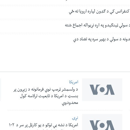
ه کنفرانس کې د ګډون لپاره اروپا ته ځي
د سولې ټینګیدو په اړه نړیواله اجماع شته
یدونه د سولې د بهیر سره په تضاد دي
امریکا
د ولسمشر ټرمپ نوي فرمانونه د زېږون پر
بنسټ د امریکا د تابعیت ترلاسه کول
محدودوي
نړۍ
امریکا د نشه یي توکو د یو کارټل پر سر د ۱۰۲