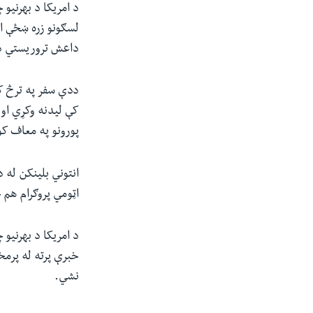
د امریکا د بهرنیو
لسګونو زره ښځې او
داعش تروریستي ډ
ددې سفر په ترڅ ک
کې لیدنه وکړي او 
پورونو په معاف ک
انتوني بلینکن له 
اټومي پروګرام هم
خبرې پرته له پرم
نشي.