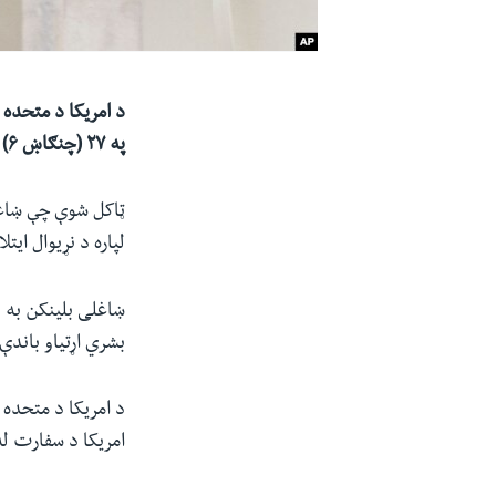
د امریکا د متحده ا
په ۲۷ (چنګاښ ۶) ایټالیا ته ولاړ.
ټاکل شوې چې ښاغلی
لپاره د نړیوال ای
ښاغلی بلینکن به د
بشري اړتیاو باندې
د امریکا د متحده ا
امریکا د سفارت له 