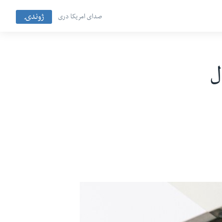
ژوندۍ
صدای امریکا دری
ل