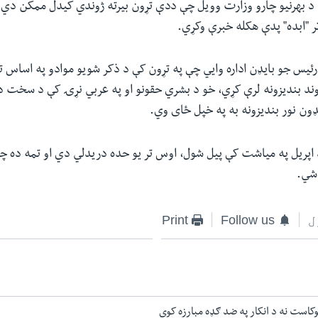
ن د بهرنیو چارو وزارت وویل چې ددې تړون بیرته ژوندي کیدل ممکن دي 
ر "ابده" پدې هکله خبرې وکړي.
رئیس جو بایډن اداره وایي چې په تړون کې د ذکر شویو موادو په اساس ت
ړوند بندیزونه لرې کړي، خو د بشري حقونو او په عربي نړۍ کې د سخت 
ګډون نور بندیزونه به په خپل ځای وي.
 اپریل په میاشت کې پیل شول، اوس تر یو حده دریدلي دي او تمه ده چ
 شي.
ل
Follow us
Print
لوکاست نه د انکار په ضد ګډه مبارزه کوي