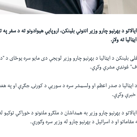
یالاتو د بهرنیو چارو وزیر انتوني بلینکن، اروپایي هیوادونو ته د سفر په
 بلینکن د ایټالیا د بهرنیو چارو وزیر لویجي دی مایو سره یوځای د "
تلاف" غونډې مشري وکړي.
 ایټالیا د صدر اعظم او ولسمشر سره د سوریې د کورنۍ جګړې او په هغه
 خبرې وکړي.
یالاتو د بهرنیو چارو وزیر به همداشان د ملګرو ملتونو د خوراکي توکیو ل
مقاماتو او د اسرائیل د بهرنیو چارو له وزیر سره وګوري.