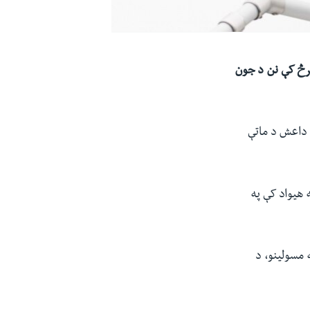
 ترڅ کې نن د جون
د داعش د ماتې
 هیواد کې په
ه مسولینو، د