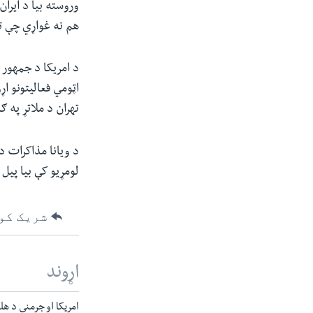
وروسته بیا د ایرا
هم نه غواړي چې ت
د امریکا د جمهور 
اټومي فعالیتونو ا
تهران د ملاتړ په 
د ویانا مذاکرات د
لومړیو کې بیا پیل
شریک کو
اړوند
امریکا او جرمني د ه