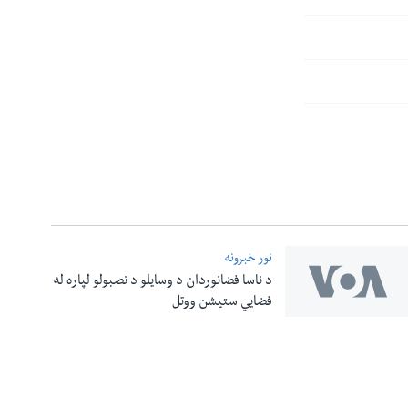
نور خبرونه
د ناسا فضانوردان د وسایلو د نصبولو لپاره له
فضایي ستیشن ووتل