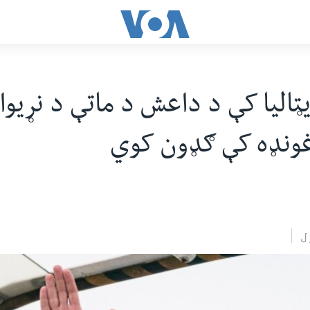
یټالیا کې د داعش د ماتې د نړیوا
غونډه کې ګډون کوي
ل