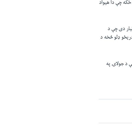
ځکه چې دا هیواد
یار دی چې د
دریځو ډلو څخه د
ې د جولاۍ په