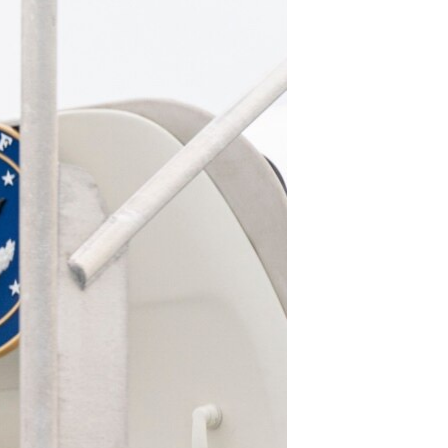
ئ
ټون
ای
ه
اړ
ئ