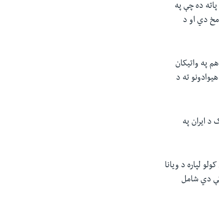
پاته ده چې په
مخ دي او د
م په واتیکان
هیوادونو ته د
 د ایران په
 د بیرته راژوندي کولو لپاره د ویانا
کې دي شامل