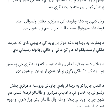
نوموړي زیاته کړې چې د طالبانو موټر بم د امنیتي سرتیرو لخوا تر
پيژندل کېدو وروسته چاودنه کړې ده.
ویل کیږي په دغه چاودنه کې د مرکزي بغلان ولسوالۍ امنیه
قوماندان سمونوال محب الله نجرابي هم ټپي شوی دی.
د بشارت په وینا په دغه موټر بم برید کې د پېښې ځای ته څېرمه
ملکي اوسېدونکو ته هم ګڼ مالي او ځاني زیانونه رسېدلي دي.
د بغلان د امنیه قوماندانۍ ویاند همدارنګه زیاته کړې چې په موټر
بم برید کې ۲۰ ملکي وګړي ټپیان شوي او یو تن مړ شوی دی.
د افغان چارواکو په وینا تر یادې چاودنې وروسته د مرکزي بغلان
ولسوالۍ په څنډو کې د امنیتي سرتیرو او طالبانو ترمنځ نښتې هم
شوي چې په وینا یې پنځه وسله وال طالبان پکې وژل شوي او اووه
نور ټپیان شوي دي.