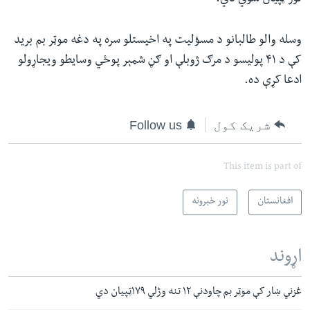
وسله والو طالبانو د مسؤلیت په اخیستلو سره په دغه موټر بم برید
کې د ۴۱ پولیسو د مرګ ژوبلې او ګڼ شمېر پوځي وسایطو ویجاړولو
ادعا کړې ده.
شریک کول
Follow us
This item is part of
افغانستان
نور خبرونه
اړوند
غزني ښار کې موټر بم چاودنې ۱۲ تنه وژلي ۱۷۹ټپيان دي