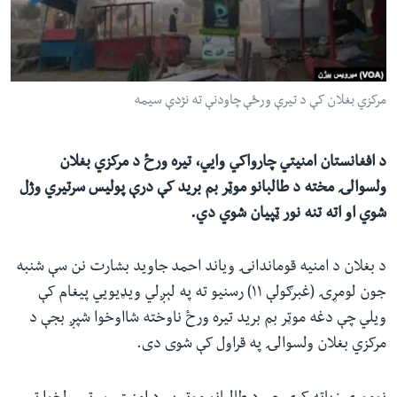
ئ
له مونږ سره په تماس کې پاتې شئ
ټون
ای
ه
مرکزي بغلان کې د تیرې ورځې چاودنې ته نژدې سیمه
ژبې
اړ
ئ
د افغانستان امنیتي چارواکي وايي، تیره ورځ د مرکزي بغلان
ولسوالۍ مخته د طالبانو موټر بم برید کې درې پولیس سرتیري وژل
شوي او اته تنه نور ټپیان شوي دي.
د بغلان د امنیه قوماندانۍ ویاند احمد جاوید بشارت نن سې شنبه
جون لومړۍ (غبرګولې ۱۱) رسنیو ته په لېږلي ویډیويي پيغام کې
ویلي چې دغه موټر بم برید تیره ورځ ناوخته شااوخوا شپږ بجې د
مرکزي بغلان ولسوالۍ په قراول کې شوی دی.