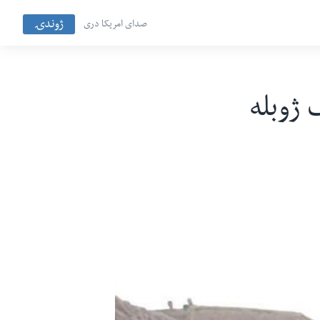
ژوندۍ
صدای امریکا دری
نو ته مرګ ژوبله