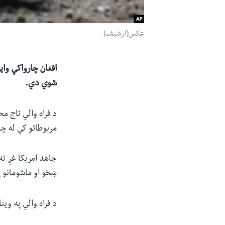
عکس(ارشیف)
شوي دي.
د فراه والي تاج م
مربوطاتو کې له چا
جاهد امریکا غږ ت
ښځو او ماشومانو په ګډون ۱۷ تنه ن
د فراه والي په وی