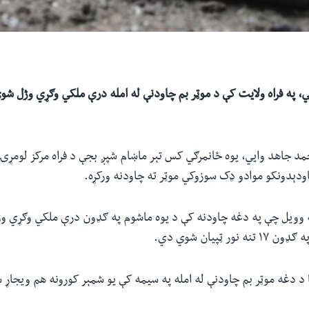
حمد جاهد وايي، یوه ځانمرګي کس تېر ماښام شپږ بجې د فراه مرکز لومړۍ
ودېدونکو موادو ډک سوزوکي موټر ته چاودنه ورکړه.
ه وویل چې په دغه چاودنه کې د یوه ماشوم په ګډون درې ملکي وګړي وژ
ور ټپیان شوي دي.
نا د دغه موټر بم چاودنې له امله په سیمه کې یو شمېر کورونه هم ویجاړ