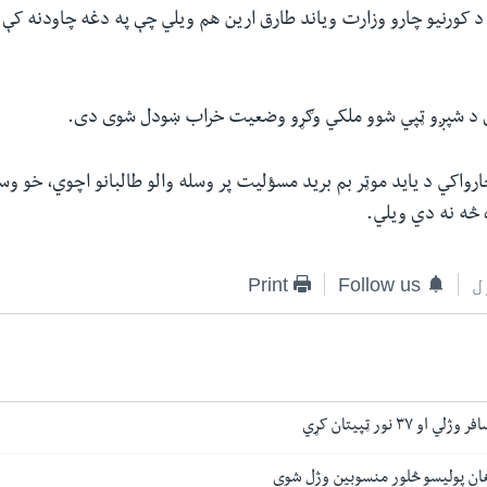
 د کورنیو چارو وزارت ویاند طارق ارین هم ویلي چې په دغه چاودنه کې 
ې د شپږو ټپي شوو ملکي وګړو وضعیت خراب ښودل شوی دی.
رواکي د یاید موټر بم برید مسؤلیت پر وسله والو طالبانو اچوي، خو وسله
ه څه نه دي ویلي.
ل
Follow us
Print
فغان پولیسو څلور منسوبین وژل شوي