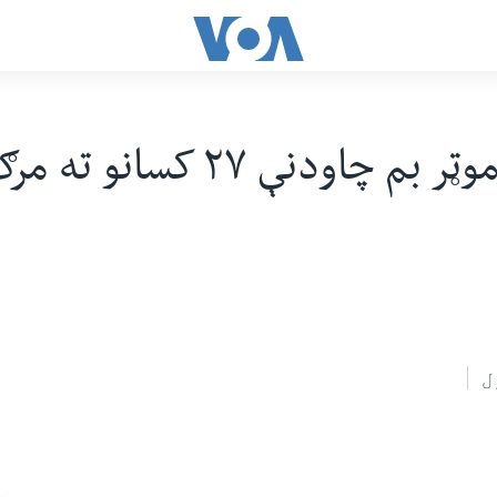
فراه کې موټر بم چاودنې ۲۷ کسا
ل