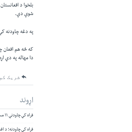
بلخوا د افغانستان
شوي دي.
په دغه چاودنه ک
که څه هم افغان چا
دا مهاله په دې اړ
شریک کو
اړوند
فراه کې چاودنې ۱۱ مسافر وژلي او ۳۷ نور ټپیتان کړي
فراه کې چاودنه؛ د ا