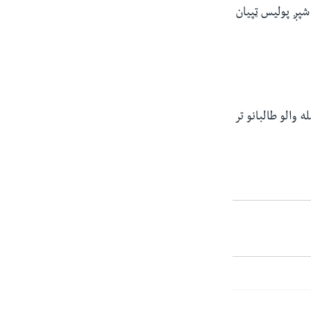
شپږ پولیس ټپیان
 والو طالبانو تر