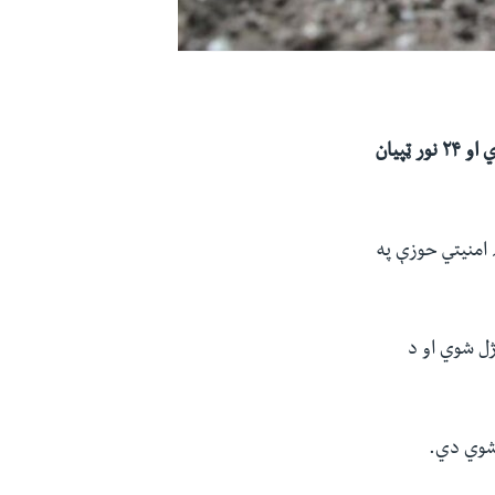
افغان چارواکي وايي، په فراه ولایت کې د موټر بم چاودنې له امله درې ملکي وګړي وژل شوي او ۲۴ نور ټپیان
 امنیتي حوزې په
ل شوي او د
 شوي دي.