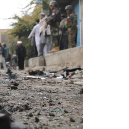
ئ
ټون
ای
ه
اړ
ئ