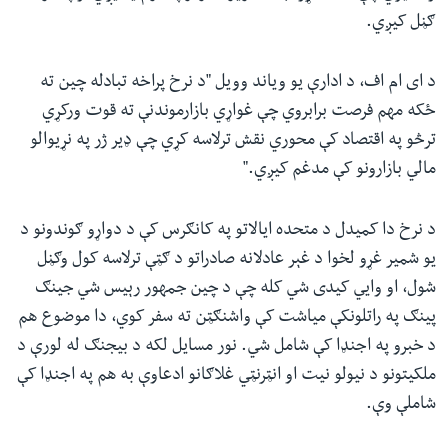
ګڼل کیږي.
د ای ام اف، د ادارې یو ویاند وویل "د نرخ پراخه تبادله چین ته
ځکه مهم فرصت برابروي چې غواړي بازارموندنې ته قوت ورکړي
ترڅو په اقتصاد کې محوري نقش ترلاسه کړي چې ډیر ژر په نړیوالو
مالي بازارونو کې مدغم کیږي."
د نرخ دا کمیدل د متحده ایالاتو په کانګرس کې د دواړو ګوندونو د
یو شمیر غړو لخوا د غېر عادلانه صادراتو د ګټې ترلاسه کول وګڼل
شول، او وایي کیدی شي کله چې د چین جمهور رېیس شي جینګ
پینګ په راتلونکې میاشت کې واشنګټن ته سفر کوي، دا موضوع هم
د خبرو په اجنډا کې شامل شي. نور مسایل لکه د بیجنګ له لورې د
ملکیتونو د نیولو نیت او انټرنټي غلاګانو ادعاوې به هم په اجنډا کې
شاملې وې.