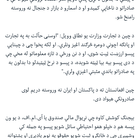
صادراتو د ناڅاپي کمیدو او د اسعارو د بازار د جنجال نه وروسته
رامنځ شو.
د چین د تجارت وزارت یو نطاق وویل: "اوسنی حآلت به په تجارت
او پانګه اچونې دومره څرګند اغیز ونلري. او لکه پخوا چی د چینایي
پیسو ارزښت ټیټ شوی، او د نن ورځې د تازه معلوماتو له مخې چې
د دی پیسو بیه بیا ټیټه شوېده، د پیسو د نرخ ټیټیدلو دا بدلون به
په صادراتو باندې مثبتې اغېزې ولري."
چین افغانستان ته د پاکستان او ایران نه وروسته دریم لوی
صادرونکې هیواد دی
.
بیجنګ کوشش کاوه چې نړیوال مالي صندوق یا آی.ام.اف، د یو ون
پیسه هم د خپلو هغو احتیاطي ساتل شویو پیسو په جمله کې
وشمیري چې د ځانګړو ثبت شویو حقوقو په نوم یادیږي او پشتوانه