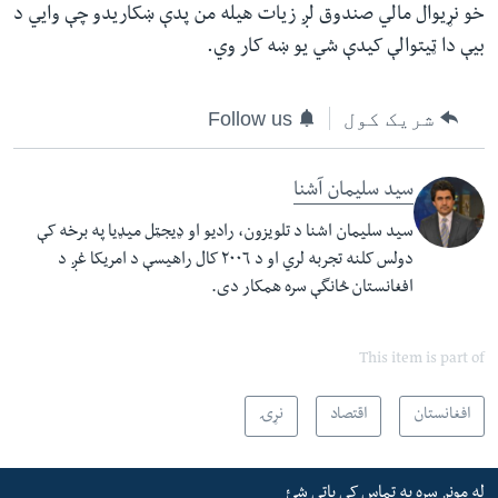
خو نړیوال مالي صندوق لږ زیات هیله من پدې ښکاریدو چې وایي د
بیې دا ټیتوالې کیدې شي یو ښه کار وي
.
شریک کول
Follow us
سید سلیمان آشنا
سید سلیمان اشنا د تلویزون، رادیو او ډیجټل میډیا په برخه کې
دولس کلنه تجربه لري او د ٢٠٠٦ کال راهیسې د امریکا غږ د
افغانستان څانگې سره همکار دی.
This item is part of
افغانستان
اقتصاد
نړۍ
له مونږ سره په تماس کې پاتې شئ