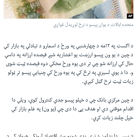
ئ
له مونږ سره په تماس کې پاتې شئ
ټون
ای
متحده ایالات د یوان پیسو د نرخ لوړیدل غواړي
ه
ژبې
اړ
د اګست په ۱۲مه د چهارشنبې په ورځ د اسعارو د تبادلې په بازار کې
ئ
د چین د یو ون پیسو ارزښت یو اعشاریه شپږ فیصده ارزانه په داسې
حال کې ارزانه شو چې تر دی یوه ورځ مخکې دوه فیصده ټیټ شوی
و. دا د یوې لسیزې په ترڅ کې په یوه ورځ کې چنیایي پیسو تر ټولو
زیات ټیټ نرخ ګڼل کیږي
.
د چین مرکزي بانک چې د خپلو پیسو جدي کنترول کوي، ویلي دا
اقدام موقتي دي او هدف یی دا دی چې (یو ون) په عام بازار کې
خپل چلند زیات کړي
.
د پیسې دا بدلون د نړۍ پدې دویم ستر اقتصاد لرونکي هیواد کې د