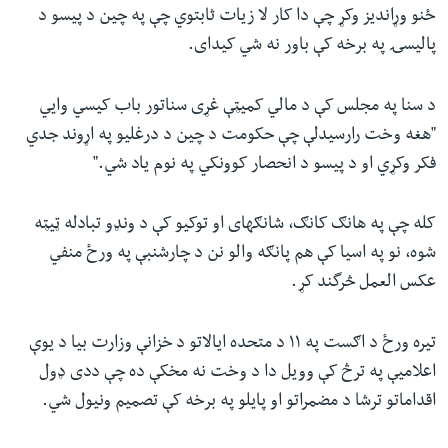
ځنو وړاندیز وکړ چې دا کار لا زیات ثابتوي چې په چین د پیسو د
پالیسۍ په برخه کې باور نه شي کیدای.
د سنا په مجلس کې د مالي کمیټې غړی سناتور باب کیسي وایي
"هغه وخت رارسیدلې چې حکومت د چین د درغلیو په اړوند جدي
فکر وکړي او د پيسو د انحصار کوونکي په نوم یاد شي."
کله چې په هانګ کانګ، شانګهای او توکیو کې د ونډو تبادله ټیټه
شوه، نو په اسیا کې هم پانګه والو نن د چارشنبې په ورځ منفي
عکس العمل څرگند کړ
.
تیره ورځ د اګست په ۱١ د متحده ایالاتو د خزانې وزارت بیا د یوې
اعلامیې په ترڅ کې وویل دا د وخت نه مخکې ده چې ددی ډول
اقداماتو ترشا د مضمراتو او پایلو په برخه کې تصمیم ونیول شي.