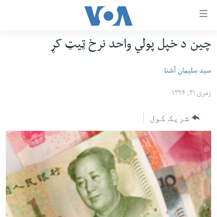
اس
چین د خپل پولي واحد نرخ ټیټ کړ
سي
کورپاڼه
ړ
افغانستان
سید سلیمان آشنا
تصالات
سیمه
زمری ۲۱, ۱۳۹۴
صلي
امریکا
تن
شریک کول
نړۍ
ه
ښځې او نجونې
اړ
ئ
ځوانان
مومي
د بیان ازادي
ارښود
روغتیا
ه
سرمقاله
اړ