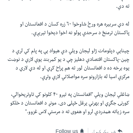
ته دي.
له دې سربیره هره ورځ شاوخوا ٦٠ زره کسان د افغانستان او
پاکستان ترمنځ د سرحدي پولو نه اخوا دیخوا تیریږي.
چینایي دپلومات ژاو لیجان ویلي دي هیواد یې په پام کې لري د
چین-پاکستان اقتصادي دهلیز چې د یو کمربند یوې لارې د نوښت
یوه برخه ده د افغانستان لور ته هم پراخ کړي او له دې لارې د
مرکزي اسیا له بازارونو سره مواصلاتي لارې وتړي.
ښاغلي لیجان ویلي "افغانستان په تیرو ۴٠ کلونو کې تاوتریخوالي،
کورنۍ جگړې او بهرني یرغل ځپلی دی. مونږ د افغانستان د خلکو
سره زیاته همدردي لرو او هغوی ته د مرستې لاس غزوو."
شریک کول
Follow us