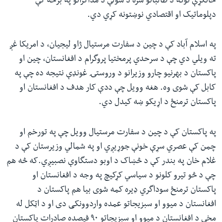
ځانگړې توگه د طالبانو سره د سولې د مذاکراتو په برخه کې
دپلوماتیک او اقتصادي نوښتونه کړي دي.
په اسلام آباد کې د چین د سفارت مرستیال ژاو لیجیان، د امریکا غږ
ته ویلي دي چې د سرحدي پرمختیا پروگرام د افغانستان، چین او
پاکستان د بهرنیو چارو وزیرانو د وروستۍ غونډې نتیجه ده چې په
کابل کې شوی وه. هغه وویل چې ددې کار هدف د افغانستان او
پاکستان ترمنځ د اړیکو ښه کیدل دي.
په پاکستان کې د چین د سفارت مرستیال وویل چې په تورخم او
چمن کې عصري سړې خونې جوړیږي او په شمالي وزیرستان کې د
غلام خان په بندر کې د څښاک د اوبو دستگاوې نصبیږي.که څه هم
چې د څو تیرو کلونو د سیاسي کړکیچ په وجه د افغانستان او
پاکستان ترمنځ سوداگري ډیره کمه شوی بیا هم پاکستان د
افغانستان د میوو او سبزیجاتو عمده واردوونکی دی او د اټکل له
مخې د افغانستان د میوو او سبزیجاتو ٩٠ فیصده صادرات پاکستان