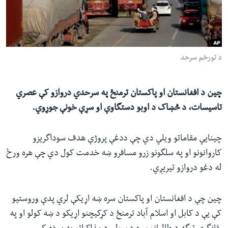
ئ
له مونږ سره په تماس کې پاتې شئ
ټون
ای
ه
د تورخم سرحد
ژبې
اړ
ئ
چین د افغانستان او پاکستان ترمنځ په سرحدي دروازو کې عصري
تاسیسات، د څښاک د اوبو دستگاوې او سړې خونې جوړوي.
چینایي مقاماتو ویلي دي چې ددغې پروژې هدف سوداگریزو
کاروانونو او په سلگونو زرو مسافرو ښه خدمت کول دي چې هره ورځ
له دغو دروازو تیریږي.
چین چې د افغانستان او پاکستان سره ښه اړیکې لري پدې وروستیو
کې یې د کابل او اسلام آباد ترمنځ د کړکیچنو اړیکو د ښه کولو او په