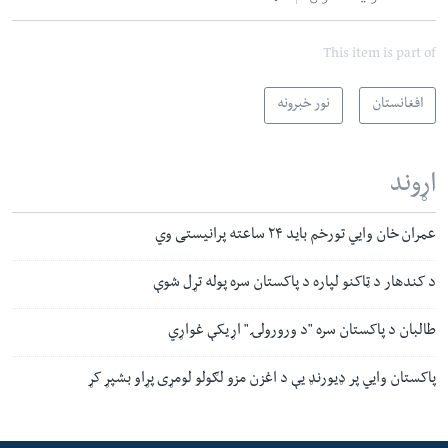
This item is part of
افغانستان
نور خبرونه
اړوند
عمران خان وايي تورخم باید ۲۴ ساعته پرانیستی وي
د کندهار د ټاکنو لپاره د پاکستان سره پوله تړل شوې
طالبان د پاکستان سره "د ورورولۍ" اړیکې غواړي
پاکستان وايي پر ډيورنډ یې د اغزن مزو لګولو لومړی پړاو بشپړ کړ