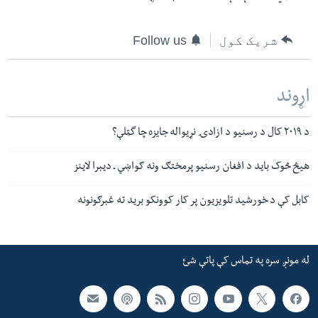
شریک کول
Follow us
اړوند
د ٢٠١٩ کال د رسنیو د ازادۍ نړیواله جایزه چا گټلې؟
هیڅ څوک باید د افغان رسنیو پرمختګ ونه ګواښي ـ دیبرا لاینز
کابل کې د خورشید تلویزیون پر کار کوونکو برید ته غبرګونونه
له مونږ سره په تماس کې پاتې شئ