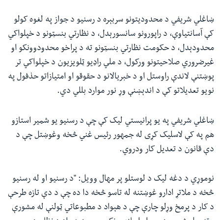
ښاغلي شریفي د محدودیتونو سربېره د رسنیو د جواز په لغوه کولو
کې آسانتیاوې، د راپورونو سانسورېدل، د نظارتي بنسټونو د خپلواکي
محدودېدل، د حکومت نظارتي بنسټونو ته د پراخو محدودوونکو او
غیرضروري صلاحیتونو ورکول، د ملي راډیو ټلویزیون د خپلواکي تر
پوښتنې لاندې راوستل او د خبریالانو د حقوقو او امتیازاتو حذفول په
نویو تعدیلاتو کې د اندېښنې وړ نور موارد بللي دي.
ښاغلي شریفي په یو پرانیستي لیک کې چې د رسنیو یو شمیر استازو
هم په کې لاسلیک کړی له جمهور رئيس غني څخه وغوښتل چې د
دې قانون د تعدیل کار ودروي.
نوموړي د دغه لیک د لوستلو پر مهال وویل: "د رسنیو او له رسنیو
څخه د ملاتړ ادارو غوښتنه له تاسو څخه دا ده چې د دې تازه طرحې
د کار د پرمخ وړلو چارې چې د هېواد د مطبوعاتي ټولنې له مشورې