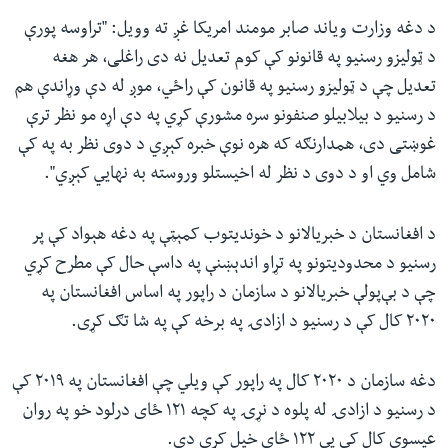
د دغه وزارت ویاند صابر مومند امریکا غږ ته وویل: "تراوسه پورې
د ټولیزو رسنیو په قانونو کې کوم تعدیل نه دی راغلی، هر هغه
تعدیل چې د ټولیزو رسنیو په قانون کې راځي، موږ له دې وړاندې هم
د رسنیو د بیلابیلو صنفونو سره مشورې کړي په دې اړه مو نظر ترې
غوښتی دی، همدارنګه که هره نوې خبره کېږي د دوی نظر به په کې
شامل وي او د دوی د نظر له اخیستلو وروسته به نهايي کېږي".
د افغانستان د خبریالانو د خوندیتوب کمېټې په دغه هېواد کې پر
رسنیو د محدودیتونو په تړاو اندېښنې په داسې حال کې مطرح کړي
چې د بې‌پولې خبریالانو د سازمان د راپور په اساس افغانستان په
۲۰۲۰ کال کې د رسنیو د ازادۍ په برخه کې په شا تګ کړی.
دغه سازمان د ۲۰۲۰ کال په راپور کې ویلي چې افغانستان په ۲۰۱۹ کې
د رسنیو د ازادۍ له پلوه د نړۍ په کچه ۱۲۱ ځای درلود خو په روان
عیسوي کال کې یې ۱۲۲ ځای خپل کړی دی.