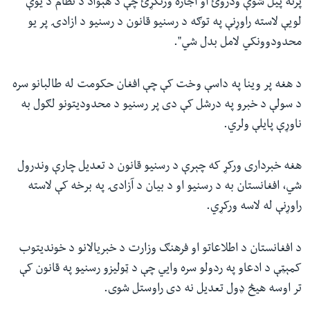
پرته پیل شوې ودروئ او اجازه ورنکړئ چې د هېواد د نظام د یوې
لویې لاسته راوړنې په توګه د رسنیو قانون د رسنیو د ازادۍ پر یو
محدودوونکي لامل بدل شي".
د هغه پر وینا په داسې وخت کې چې افغان حکومت له طالبانو سره
د سولې د خبرو په درشل کې دی پر رسنیو د محدودیتونو لګول به
ناوړې پایلې ولري.
هغه خبرداری ورکړ که چېرې د رسنیو قانون د تعدیل چارې وندرول
شي، افغانستان به د رسنیو او د بیان د آزادۍ په برخه کې لاسته
راوړنې له لاسه ورکړي.
د افغانستان د اطلاعاتو او فرهنګ وزارت د خبریالانو د خوندیتوب
کمېټې د ادعاو په ردولو سره وايي چې د ټولیزو رسنیو په قانون کې
تر اوسه هیڅ ډول تعدیل نه دی راوستل شوی.