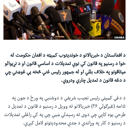
ئ
له مونږ سره په تماس کې پاتې شئ
ټون
ای
ه
ژبې
اړ
ئ
د افغانستان د خبریالانو د خوندیتوب کمېټه د افغان حکومت له
خوا د رسنیو په قانون کې نوي تعدیلات د اساسي قانون او د نړیوالو
میثاقونو په خلاف بللي او له جمهور رئیس غني څخه یې غوښتي چې
د دغه قانون د تعدیل چارې ودروي.
د دغې کمېټې رئیس نجیب شریفي د دوشنبې په ورځ د جون په
۱۵مه (غبرګولي ۲۶) خبریالانو ته وویل د رسنیو د قانون د تعدیل د
طرحې یوه کاپي چې دوی ته رسېدلې ښيي چې په کې راغلي تعدیلات
د رسنیو د کار په وړاندې د جدي محدودیتونو لامل کېږي.