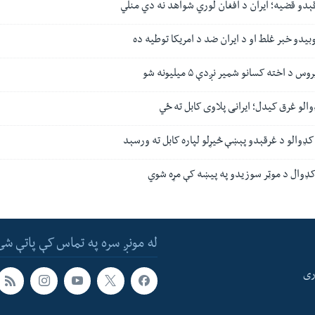
قېدو قضیه؛ ایران د افغان لوري شواهد نه دي منلي
وبیدو خبر غلط او د ایران ضد د امریکا توطیه ده
د اخته کسانو شمیر نږدې ۵ میلیونه شو
الو غرق کیدل؛ ایرانی پلاوی کابل ته ځي
 کډوالو د غرقېدو پېښې څیړلو لپاره کابل ته ورسېد
کډوال د موټر سوزیدو په پیښه کې مړه شوي
له مونږ سره په تماس کې پاتې شئ
ری