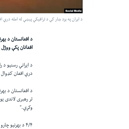
د ایران په یزد ښار کې د ترافیکي پېښې له امله درې 
د افغانستان د بهر
افغانان پکې ووژل
د ایراني رسنیو د ر
درې افغان کډوال 
تر رهبری لاندی یو
وکړي."
۴/۴ د بهرنیو چ