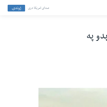
ژوندۍ
صدای امریکا دری
ېدو په