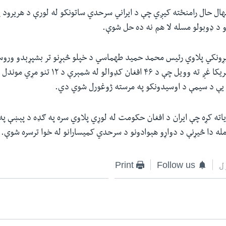
ال حال رامنځته کیږي چې د ایراني سرحدي ساتونکو له لورې د هریرود 
 د ډوبولو مسله لا هم نه ده حل شوې.
ړونکي پلاوي رئیس محمد حمید طهماسي د خپلو څېړنو تر بشپړېدو وروس
ه کړه چې ایران د افغان حکومت له لوړي پلاوي سره په ګډه د پېښې په ا
مله دا څیړنې د دواړو هېوادونو د سرحدي کمیسارانو له خوا ترسره شوې.
ل
Follow us
Print