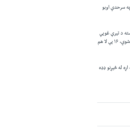
په سرحدي اوبو
ته د تیرې غويي
میاشتې پر۲۸مه امریکا غږ ته وویل چې د ۴۶ افغان کډوالو له شمېرې د ۱۲ تنو مړي موندل شوي، ۱۶ یې لا هم
ړه له څيړنو ډډه