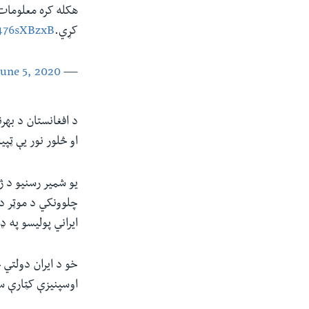
هکله کره معلومات 
کړي.
L476sXBzxB
June 5, 2020
— MFA Afghanistan 🇦🇫 (@mfa_afghanistan)
او څلور نور یې ټپ
یو شمیر رسنیو د 
چلوونکي د موټر د 
ایراني پولیسو په 
خو د ایران دولتي 
اوسپنیزې کټارې س