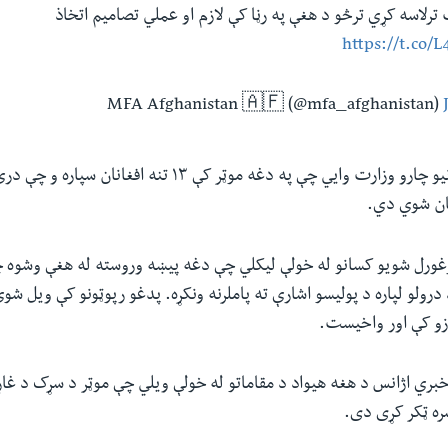
ترلاسه کړي ترڅو د هغې په رڼا کې لازم او عملي تصامیم اتخاذ
https://t.co/
د افغانستان د بهرنیو چارو وزارت وايي چې په دغه موټر کې ۱۳ تنه
یان شوي دي.
ژغورل شویو کسانو له خولې لیکلي چې دغه پيښه وروسته له هغې وشوه چ
درولو لپاره د پولیسو اشارې ته پاملرنه ونکړه. پدغو رپوټونو کې ویل شو
ډزو کې اور واخیست.
خبري اژانس د هغه هیواد د مقاماتو له خولې ویلي چې موټر د سړک د غ
ره ټکر کړی دی.