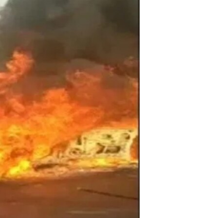
ئ
ټون
ای
ه
اړ
ئ