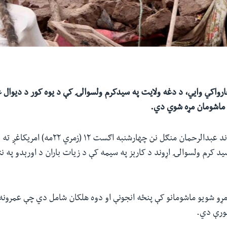
رواکي وايي، د دغه ولايت په سيدکرم ولسوالۍ کې د يوه کور د ديوال غ
 ماشومان مړه شوي دي.
د پکتيا د والي وياند عبدالرحمان منګل نن چهارشنبه ا
ید کرم ولسوالۍ اړوند د کارېز په سيمه کې د زيات باران د اورېدو په ن
ړو شويو ماشومانو کې پنځه انجونې او دوه هلکان شامل دي چې عمرونه 
پورې دي.