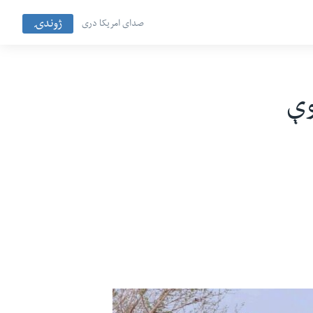
ژوندۍ
صدای امریکا دری
وې