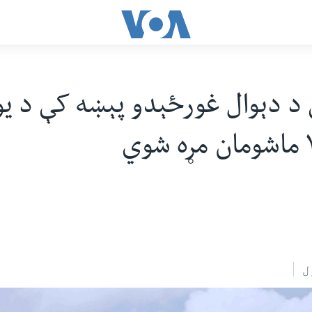
 د دېوال غورځېدو پېښه کې د ی
ل