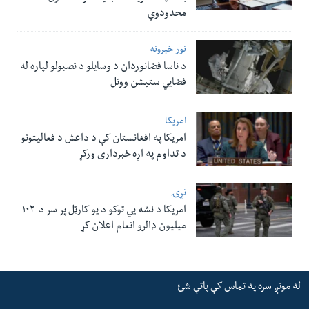
محدودوي
نور خبرونه
د ناسا فضانوردان د وسایلو د نصبولو لپاره له
فضایي ستیشن ووتل
امریکا
امریکا په افغانستان کې د داعش د فعالیتونو
د تداوم په اړه خبرداری ورکړ
نړۍ
امریکا د نشه یي توکو د یو کارټل پر سر د ۱۰۲
میلیون ډالرو انعام اعلان کړ
له مونږ سره په تماس کې پاتې شئ