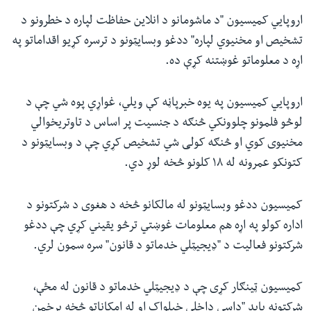
اروپايي کمیسیون "د ماشومانو د انلاین حفاظت لپاره د خطرونو د
تشخیص او مخنیوي لپاره" ددغو وبسایټونو د ترسره کړیو اقداماتو په
اړه د معلوماتو غوښتنه کړې ده.
اروپايي کمیسیون په یوه خبرپاڼه کې ویلي، غواړي پوه شي چې د
لوڅو فلمونو چلوونکي څنګه د جنسیت پر اساس د تاوتریخوالي
مخنیوی کوي او څنګه کولی شي تشخیص کړي چې د وبسایټونو د
کتونکو عمرونه له ۱۸ کلونو څخه لوړ دي.
کمیسیون ددغو وبسایټونو له مالکانو څخه د هغوی د شرکتونو د
اداره کولو په اړه هم معلومات غوښتي ترڅو یقیني کړي چې ددغو
شرکتونو فعالیت د "ډیجیټلي خدماتو د قانون" سره سمون لري.
کمیسیون ټینګار کړی چې د ډیجیټلي خدماتو د قانون له مځې،
شرکتونه باید "داسي داخلي خپلواک او له امکاناتو څخه برخمن