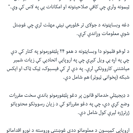
ټیمونه ولري چې کافي صلاحیتونه او امکانات یې په لاس کې وي."
دغه وبسایټونه د جولای تر څلورمې نیټې مهلت لري چې غوښتل
شوي معلومات وړاندې کړي.
د لوڅو فلمونو دا وبسایټونه د هغو ۲۴ پلټفورمونو په کتار کې دي
چې په اړه یې ویل کیږي چې په اروپايي اتحادیې کې زیات شمېر
میاشتني کاروونکي لري. په دې لړ کې فیسبوک، ټیک ټاک او ایکس
شبکه (پخوانی ټیوټر) هم شامل دي.
د ډیجیټلي خدماتو قانون پر دغو پلټفورمونو باندې سخت مقررات
وضع کړي دي، چې په دغو مقرراتو کې د زیان رسوونکو محتویاتو
ژرترژره لیرې کول شامل دي.
اروپايي کمیسون د معلوماتو ددې غوښتنې وروسته د نورو اقداماتو