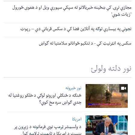
مجازي نړۍ کې ښځینه خبریالانو ته سپکې سپورې ویل او د هغوی ځورول
'زیات شوي'
نجونې په بیسارې توګه په آنلاین فضا کې د سکس قرباني دي – رپوټ
سکس په انټرنیټ کې - د تنکيو ځوانانو سلامتیا ته گواښ
نور دلته ولولئ
نور خبرونه
څنګه د ځنګلي اورونو لوګي د خلکو روغتیا له
جدي ګواښ سره مخ کوي؟
امریکا
د ولسمشر ټرمپ نوي فرمانونه د زېږون پر
بنسټ د امریکا د تابعیت ترلاسه کول