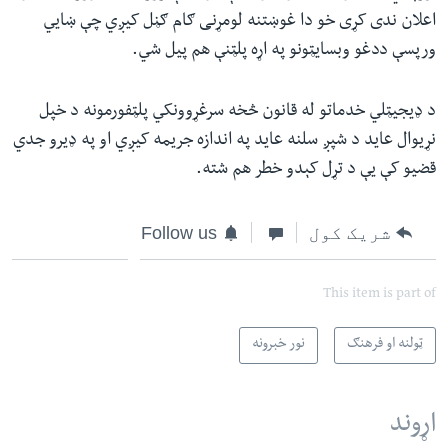
اعلان ندی کړی خو دا غوښتنه لومړنی ګام ګڼل کیږي چې ښايي
ورپسې ددغو وبسایټونو په اړه پلټنې هم پیل شي.
د ډیجیټلي خدماتو له قانون څخه سرغړوونکي پلټفورمونه د خپل
نړیوال عاید د شپږ سلنه عاید په اندازه جریمه کیږي او په ډیرو جدي
قضیو کې یې د تړل کېدو خطر هم شته.
شریک کول
Follow us
This item is part of
ټولنه او فرهنګ
نور خبرونه
اړوند