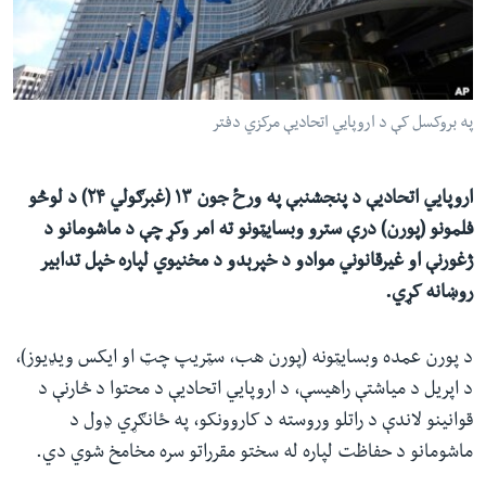
ئ
له مونږ سره په تماس کې پاتې شئ
ټون
ای
ه
په بروکسل کې د اروپايي اتحادیې مرکزي دفتر
ژبې
اړ
ئ
اروپايي اتحادیې د پنجشنبې په ورځ جون ۱۳ (غبرګولي ۲۴) د لوڅو
فلمونو (پورن) درې سترو وبسایټونو ته امر وکړ چې د ماشومانو د
ژغورنې او غیرقانوني موادو د خپرېدو د مخنيوي لپاره خپل تدابیر
روښانه کړي.
د پورن عمده وبسایټونه (پورن هب، سټریپ چټ او ایکس ویډیوز)،
د اپریل د میاشتې راهیسې، د اروپايي اتحادیې د محتوا د څارنې د
قوانینو لاندې د راتلو وروسته د کاروونکو، په ځانګړي ډول د
ماشومانو د حفاظت لپاره له سختو مقرراتو سره مخامخ شوي دي.