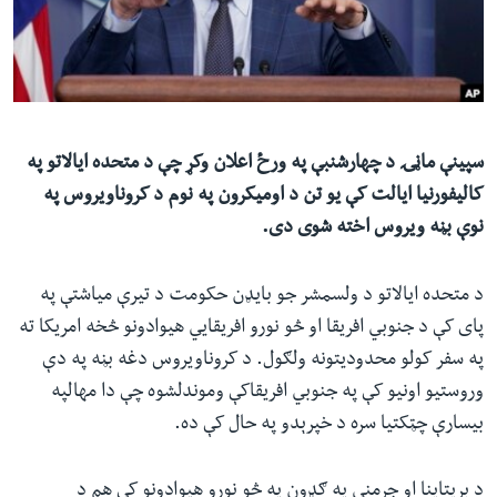
ئ
له مونږ سره په تماس کې پاتې شئ
ټون
ای
ه
ژبې
اړ
سپینې ماڼۍ د چهارشنبې په ورځ اعلان وکړ چې د متحده ایالاتو په
ئ
کالیفورنیا ایالت کې یو تن د اومیکرون په نوم د کروناویروس په
نوې بڼه ویروس اخته شوی دی.
د متحده ایالاتو د ولسمشر جو بایډن حکومت د تیرې میاشتې په
پای کې د جنوبي افریقا او څو نورو افریقایي هیوادونو څخه امریکا ته
په سفر کولو محدودیتونه ولګول. د کروناویروس دغه بڼه په دې
وروستیو اونیو کې په جنوبي افریقاکې وموندلشوه چې دا مهالپه
بیسارې چټکتیا سره د خپرېدو په حال کې ده.
د بریتاینا او جرمني په ګډون په څو نورو هیوادونو کې هم د