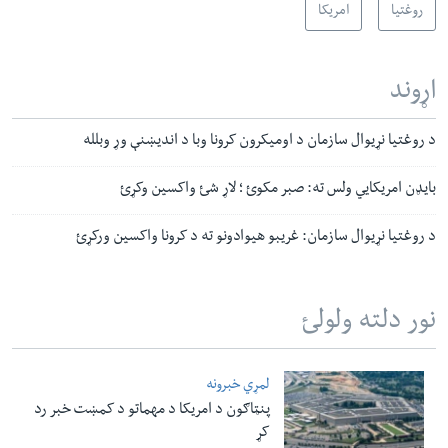
روغتیا
امریکا
اړوند
د روغتیا نړیوال سازمان د اومیکرون کرونا وبا د اندیښنې وړ وبلله
بایډن امریکایي ولس ته: صبر مکوئ ؛ لاړ شئ واکسین وکړئ
د روغتیا نړیوال سازمان‌: غریبو هیوادونو ته د کرونا واکسین ورکړئ
نور دلته ولولئ
لمړي خبرونه
پنټاګون د امریکا د مهماتو د کمښت خبر رد
کړ