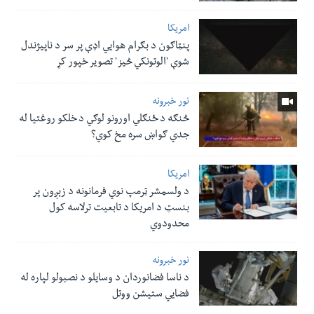
امریکا
پنټاګون د بګرام هوایي اډې پر سر د ناپيژندل
شوې 'الوتونکي څيز' تصویر خپور کړ
نور خبرونه
څنګه د ځنګلي اورونو لوګي د خلکو روغتیا له
جدي ګواښ سره مخ کوي؟
امریکا
د ولسمشر ټرمپ نوي فرمانونه د زېږون پر
بنسټ د امریکا د تابعیت ترلاسه کول
محدودوي
نور خبرونه
د ناسا فضانوردان د وسایلو د نصبولو لپاره له
فضایي ستیشن ووتل