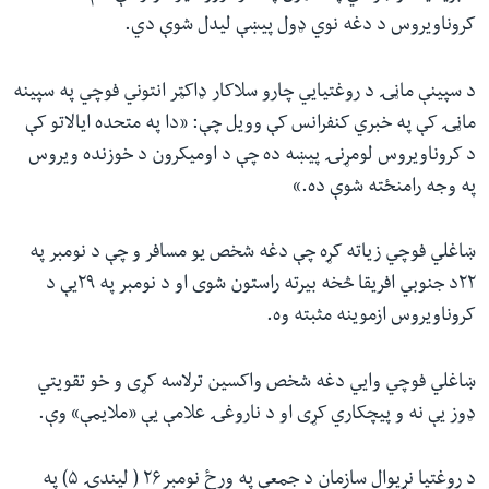
کروناویروس د دغه نوي ډول پيښې لیدل شوې دي.
د سپینې ماڼۍ د روغتیایي چارو سلاکار ډاکټر انتوني فوچي په سپینه
ماڼۍ کې په خبري کنفرانس کې وویل چې: «دا په متحده ایالاتو کې
د کروناویروس لومړنۍ پیښه ده چې د اومیکرون د خوزنده ویروس
په وجه رامنځته شوې ده.»
ښاغلي فوچي زیاته کړه چې دغه شخص یو مسافر و چې د نومبر په
۲۲د جنوبي افریقا څخه بیرته راستون شوی او د نومبر په ۲۹یې د
کروناویروس ازموینه مثبته وه.
ښاغلي فوچي وایي دغه شخص واکسین ترلاسه کړی و خو تقویتي
ډوز یې نه و پیچکاري کړی او د ناروغۍ علامې یې «ملایمې» وې.
د روغتیا نړیوال سازمان د جمعې په ورځ نومبر۲۶ ( لیندۍ ۵) په