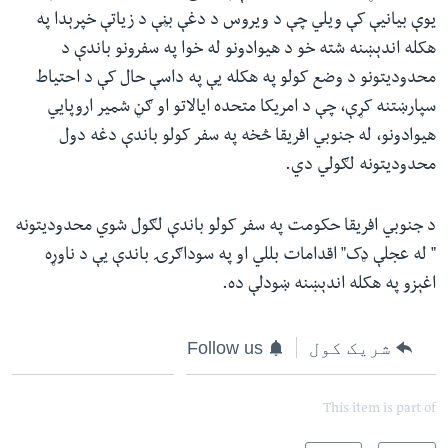
یوې بیانیې کې ویلي چې د ویروس د دغې بڼې د زیاتې خپرېدا په
هکله اندېښنه شته خو د هیوادونو له خوا په سفرونو باندې د
محدودیتونو د وضع کولو په هکله یې په داسې حال کې د احتیاط
سپارښتنه کړې، چې د امریکا متحده ایالاتو او ګڼ شمیر اروپايي
هیوادونو، له جنوبي افریقا څخه په سفر کولو باندې دغه دول
محدودیتونه لګولي دي.
د جنوبي افریقا حکومت په سفر کولو باندې لګول شوي محدودیتونه
" له عجلې ډک" اقدامات بللي او په سوداګرۍ باندې یې د ناوړه
اغېزو په هکله اندېښنه ښودلې ده.
شریک کول
Follow us
This item is part of