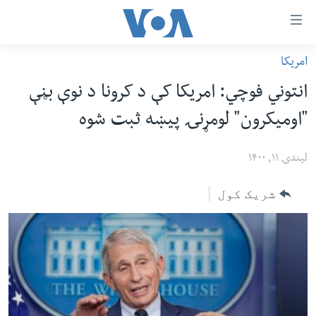
اس
امریکا
سي
کورپاڼه
انتوني فوچي: امریکا کې د کرونا د نوې بڼې
ړ
افغانستان
"اومیکرون" لومړنۍ پیښه ثبت شوه
تصالات
سیمه
صلي
امریکا
لیندۍ ۱۱, ۱۴۰۰
تن
نړۍ
ه
شریک کول
ښځې او نجونې
اړ
ئ
ځوانان
مومي
د بیان ازادي
ارښود
روغتیا
ه
سرمقاله
اړ