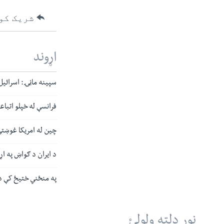
شریک کو
اړوند
سپینه ماڼۍ: اسرائیل
فرانسې له خپلو اتباع
چین له امریکا غوښتي
د ایران د ګواښ په اړ
په منځني ختیځ کې د ک
نور دلته ولولئ