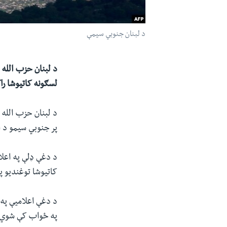
د لبنان جنوبي سیمې
لسګونه کاتیوشا را
د لبنان حزب الله چ
پر جنوبي سیمو د 
د دغې ډلې په اعل
کاتیوشا توغندیو پ
د دغې اعلاميې په 
په ځواب کې شوي چ