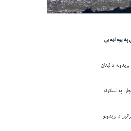
اسرائیل د توپخانې په یوه اډه یې
بریدونه د لبنان
چلې په لسګونو
ائيل د بريدونو