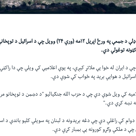
د لبنان حزب الله ډلې د جمعې په ورځ اپریل ۱۲مه (وري ۲۴) وویل چې د 
کټونه توغولي دي.
ې د ایران له خوا یې ملاتړ کیږي، په یوې اعلامیې کې ویلي چې دا راکټي 
اسرائیل د هوايي برید په ځواب کې شوي دي.
اميه کې ويل شوي دي چې د حزب الله جنګياليو ''د دښمن د توپخانو مر
ه نښه کړي دي.''
دوام کې راغلي دي چې دغه بريدونه د لبنان په سویلي کلیو باندې د اسر
ې د ملکي وګړو کورونه یې بمبار کړي دي.