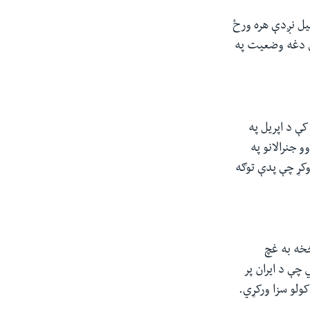
ئیل نږدې هره ورځ
چې دغه وضعیت په
ې د اپریل په
 جنرالانو په
ستلو ګواښ وکړ چې پدې توګه
څخه به غچ
 چې د ایران پر
ولو سزا ورکړي.