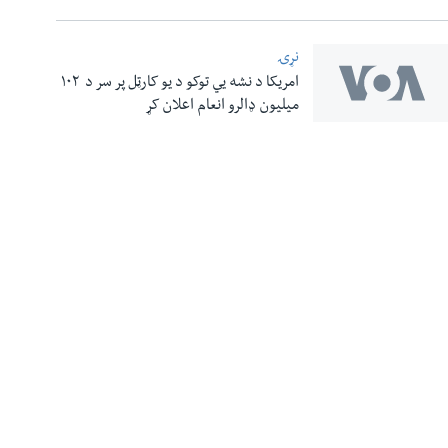
نړۍ
امریکا د نشه یي توکو د یو کارټل پر سر د ۱۰۲
میلیون ډالرو انعام اعلان کړ