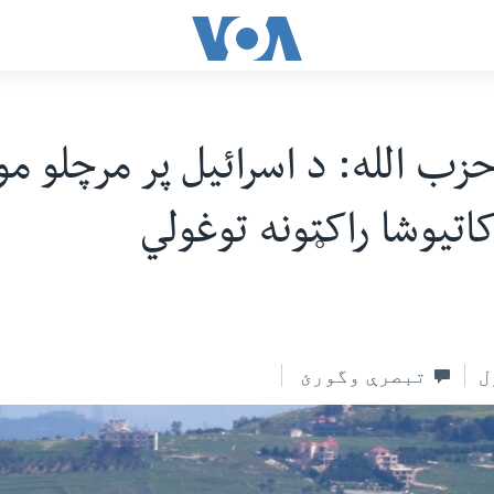
حزب الله: د اسرائیل پر مرچلو مو
اتیوشا راکټونه توغولي
ل
تبصرې وگورئ