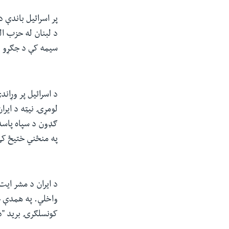
پر اسرائیل باندې 
د لبنان له حزب ا
سیمه کې د جګړو د
د اسرائیل پر وړان
لومړۍ نیټه د ایرا
په منځني ختیځ کې 
د ایران د مشر ایت
واخلي. په همدې حا
کونسلګرۍ برید "د 