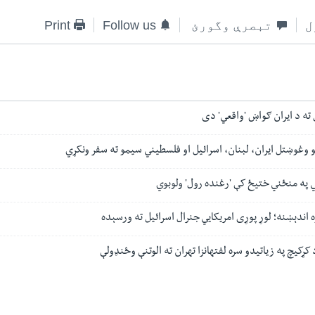
ل
تبصرې وگورئ
Follow us
Print
 ته د ایران ګواښ 'واقعي' دی
و وغوښتل ایران، لبنان، اسرائیل او فلسطیني سیمو ته سفر ونکړي
 په منځني ختیځ کې 'رغنده رول' ولوبوي
ه اندېښنه؛ لوړ پوړی امریکايي جنرال اسرائيل ته ورسېده
ړکیچ په زیاتیدو سره لفتهانزا تهران ته الوتنې وځنډولې