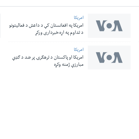
امریکا
امریکا په افغانستان کې د داعش د فعالیتونو
د تداوم په اړه خبرداری ورکړ
امریکا
امریکا او پاکستان د ترهګرۍ پر ضد د ګډې
مبارزې ژمنه وکړه
له مونږ سره په تماس کې پاتې شئ
ری