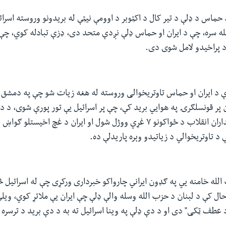
د حماس د ډلې د تیر کال د اکټوبر د اوومې نیټې له بریدونو وروسته اسرا
لله سره، چې د ایران او حماس ډلې نږدې متحد دی، ډزې تبادله کوي، 
 پراخیدو لامل شوی دی.
دې د ایران او حماس تاوتریخوالی وروسته له هغه زیات شو چې په دمشق ک
ن پر قونسلګرۍ په هوايي برید کې، چې پر اسرائیل یې تور پورې شوی، د دوو
ګډون د سپاه پاسداران انقلاب د ځواکونو ۷ غړي ووژل شول او ایران د غچ اخی
د تاوتریخوالي د زیاتیدو وېره پاریدلې ده.
 الله خامنه یي په ګډون ایراني چارواکو خبرداری ورکړی چې له اسرائیل 
ل کې د لبنان د حزب الله وسله والې ډلې چې ایران یې ملاتړ کوي، ویلي
عطف ټکی" دی او د دې ډلې په وینا اسرائیل ته به د دې برید د ترسره ک