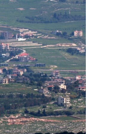
ئ
ټون
ای
ه
اړ
ئ