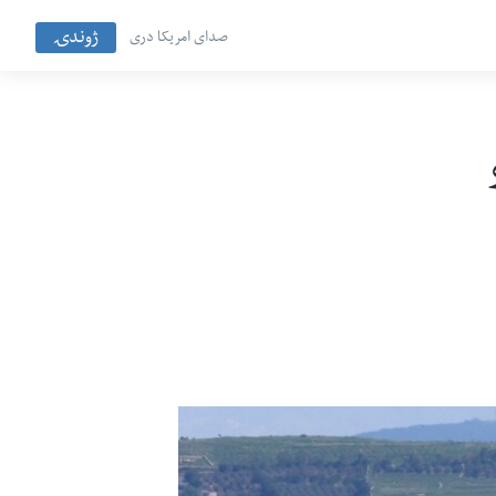
ژوندۍ
صدای امریکا دری