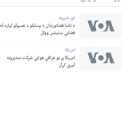
نور خبرونه
د ناسا فضانوردان د وسایلو د نصبولو لپاره له
له مونږ سره په تماس کې پاتې شئ
فضایي ستیشن ووتل
امریکا
امریکا پر یو عراقي هوایي شرکت بندیزونه
ژبې
لېري کړل
معلومات
نورې ژبې
اړیکې
صدای امریکا د
زموږ په اړه
ډیوه راډیو
٥٠٨ ماده
VOA English