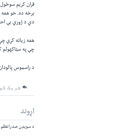
قران کریم سوځول "
برخه ده. خو هغه 
دي د ژورې بې احت
هغه زیاته کړې چې:
چې په سټاکهولم 
د راسموس پالودان 
شریک کو
اړوند
د سویډن صدراعظم د 