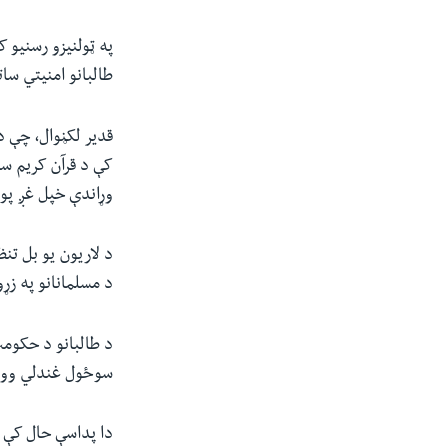
په ټولنیزو رسنیو 
طالبانو امنیتي سا
قدير لکڼوال، چې 
کې د قرآن کريم سو
وړاندې خپل غږ پور
د لاریون یو بل تنظ
د مسلمانانو په زړ
د طالبانو د حکومت
سوځول غندلي وو 
دا پداسې حال کې 