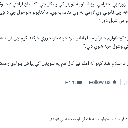
ژوره بې احترامي" وبلله او په ټویټر کې ولیکل چې: "د بیان ازادي د دمو
څه چې قانوني وي لازمي نه وي مناسب وي. د کتابونو سوځول چې د ډیرو
رامي عمل دی."
 "زه غواړم د ټولو مسلمانانو سره خپله خواخوږي څرګند کړم چې نن د ه
کې وشول خپه شوي دي."
د اسلام ضد کړنو له امله تیر کال هم په سویډن کې پراخې بلواوې رامن
ل
Follow us
Print
قران د سوځولو پېښه غندلې او بخښنه یې غوښتې