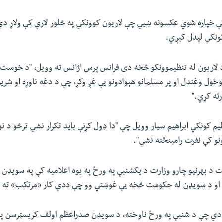
کې خپاره شوي عکسونه ښیي چې لاریون کوونکي په څلور لارې کې ولاړ دي
تونکي لیدل کېږي.
د لاريون له تنظيموونکو څخه دی فرانس پرس اژانس ته وويل، "د خوست
ځول وغندل او پر مسلمانو هېوادونو يې غږ وکړ، چې د دغه ناوړه او شریر
ته کړي."
یم کونکي ابراهیم سیار وویل چې "دا ډول کړنې باید تکرار نشي ترڅو د نو
ونو کې نفرت رامینځته نشي".
 د بهرنیو چارو وزارت د یکشنبې په ورځ په یوه اعلامیه کې په سویډن 
او د سویډن له حکومت څخه یې غوښتي وو چې ددې کار «مرتکب» ته س
دي چې د شنبې په ورځ ناوخته، د سویډن صدراعظم اولف کریسټرسن په