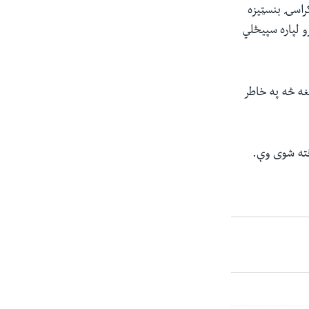
کراسۍ بنسټیزه
 لپاره سپیڅلي
غه څه په خاطر
ځته شوی وې.