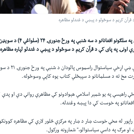
قرآن کریم د سوځولو د پېښې د غندلو مظاهره
په خوست ښار کې په سلګونو افغانانو د سه شنب
ې اونۍ په پای کې د قرآن کریم د سوځولو د پېښې د غندلو لپاره مظاهره 
ډنمارکي - سویډني ښي اړخي 
رت مخ ته د مسلمانانو د سپېڅلي کتاب یوه کاپي وسوځوله.
ځې راهیسې په یو شمېر اسلامي هېوادونو کې مظاهرې روانې دي او پدې ل
افغانانو په خوست کې دا پېښه وغندله.
راپور له مخې خوست ښار د ښار په مرکزي څلور لارې کې مظاهره کوونکو
و مرګ په داسې سیاستوالو،" شعارونه ورکول.