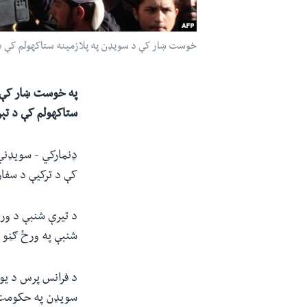
خوست ښار کې د سویډن په پلازمینه ستاکهولم کې د 
ستاکهولم کې د تېر
کې د ترکیې د سفا
د تیرې شنبې د ور
شنبې په ورځ ګڼو 
د فرانس پرس د یو 
سویډن په حکومت ا