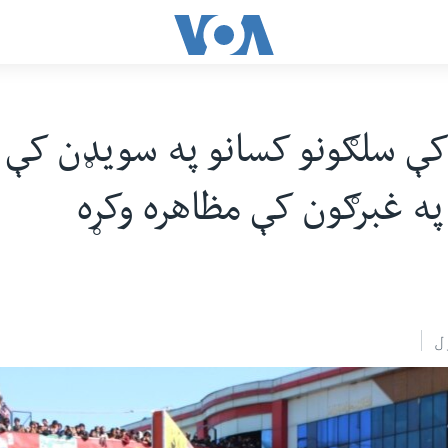
 سلګونو کسانو په سویډن کې د
ه غبرګون کې مظاهره وکړه
ل