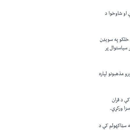
 او شاوخوا د
 خلکو په سويډن
 سياستوال پر
رو مذهبونو لپاره
کې د قران
زا ورکړي.
 سټاکهولم کې د