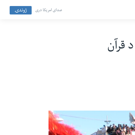
ژوندۍ
صدای امریکا دری
 قرآن