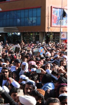
ئ
ټون
ای
ه
اړ
ئ