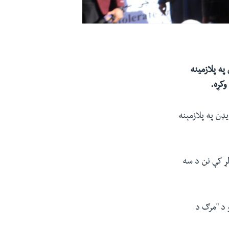
ې په ورځ جنورۍ ۲۴ (سلواغې ۴) د سویډن په پلازمینه
وکړه.
سیاستوال راسموس پالودان د شنبې په ورځ جنورۍ ۲۱ د سویډن په پلازمېنه
ړ کې نن د سه
 د "مرګ د