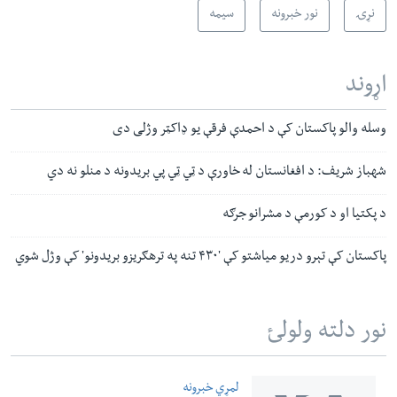
نړۍ
نور خبرونه
سیمه
اړوند
وسله والو پاکستان کې د احمدې فرقې یو ډاکټر وژلی دی
شهباز شریف: د افغانستان له خاورې د ټي ټي پي بریدونه د منلو نه دي
د پکتیا او د کورمې د مشرانو جرګه
پاکستان کې تېرو دریو میاشتو کې '۴۳۰ تنه په ترهګریزو بریدونو' کې وژل شوي
نور دلته ولولئ
لمړي خبرونه