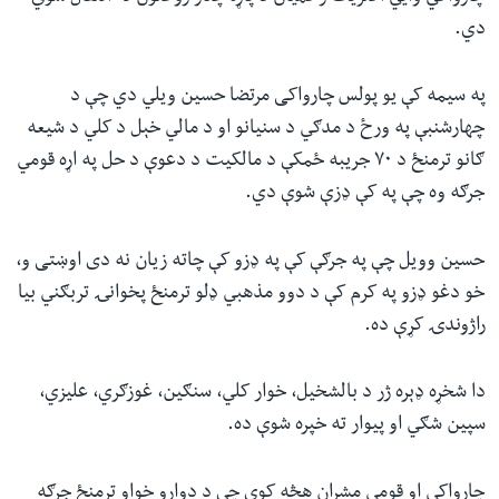
دي.
په سیمه کې یو پولس چارواکی مرتضا حسین ویلي دي چې د
چهارشنبې په ورځ د مدګي د سنیانو او د مالي خېل د کلي د شیعه
ګانو ترمنځ د ۷۰ جریبه ځمکې د مالکیت د دعوې د حل په اړه قومي
جرګه وه چې په کې ډزې شوې دي.
حسین وویل چې په جرګې کې په ډزو کې چاته زیان نه دی اوښتی و،
خو دغو ډزو په کرم کې د دوو مذهبي‌ ډلو ترمنځ پخوانۍ تربګني بیا
راژوندۍ کړې ده.
دا شخړه ډېره ژر د بالشخیل، خوار کلي، سنګین، غوزګري، علیزي،
سپین شګي او پیوار ته خپره شوې ده.
چارواکي او قومي مشران هڅه کوي چې د دواړو خواو ترمنځ جرګه