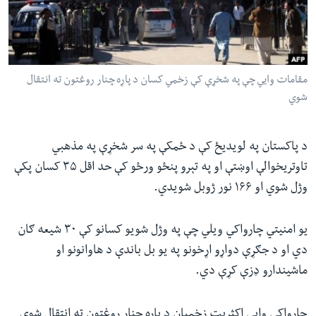
ئ
له مونږ سره په تماس کې پاتې شئ
ټون
ای
ه
مقامات وايي چې په شخړې کې زخمي کسان د پاړه چنار روغتون ته انتقال
ژبې
اړ
شوي
ئ
د پاکستان په لویدیځ کې د ځمکې په سر شخړې په مذهبي
تاوتریخوالې اوښتې او په تېرو پنځو ورځو کې حد اقل ۳۵ کسان پکې
وژل شوي او ۱۶۶ نور ژوبل شویدي.
یو امنیتي چارواکي ویلي چې په وژل شویو کسانو کې ۳۰ شیعه ګان
دي او د جګړې دواړو اړخونو په یو بل باندې د هاوانونو او
ماشیندارو ډزې کړې دي.
چارواکي وايي اکثریت زخمیان د پاړه چنار روغتون ته انتقال شوي