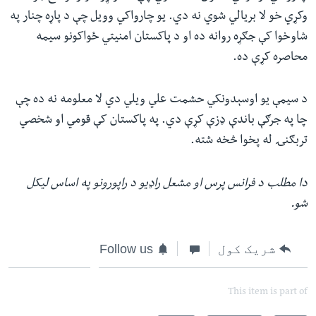
وکړي خو لا بریالي شوي نه دي. یو چارواکي وویل چې د پاړه چنار په
شاوخوا کې جګړه روانه ده او د پاکستان امنیتي‌‌‌ ځواکونو سیمه
محاصره کړې ده.
د سیمې یو اوسېدونکي حشمت علي ویلي دي لا معلومه نه ده چې
چا په جرګې باندې ډزې کړې دي. په پاکستان کې قومي او شخصي
تربګنۍ له پخوا څخه شته.
دا مطلب د فرانس پرس او مشعل راډیو د راپورونو په اساس لیکل
شو.
شریک کول
Follow us
This item is part of