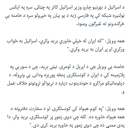
د اسرائیل د بهرنیو چارو وزیر اسرائیل کاتز په چټکۍ سره په ایکس
ټولنیزه شبکه کې په فارسي ژبه د یو بیان په خپرولو سره د خامنه يي
څرګندونو ته غبرګون وښود.
هغه وویل: "که ایران له خپلې خاورې برید وکړي، اسرائیل به ځواب
ورکړي او پر ایران به برید وکړي."
خامنه يي وویل چې د اپریل د لومړۍ نیټې برید، چې د سوریې په
پلازمینه کې د ایران د کونسلګرۍ پنځه پوړیزه ودانۍ یې ونړوله، د
دپلوماتیکو مراکزو د خوندیتوب دپاره د نړیوالو تړونونو خلاف عمل
و.
هغه وویل: "په کوم هېواد کې کونسلګرۍ او د سفارت دفترونه د
هغه هېواد خاوره ده. کله چې دوی زموږ پر کونسلګرۍ برید وکړ، دا
پدې معنی ده چې دوی زموږ په خاوره برید کړی دی."