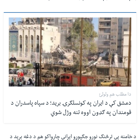
دا مطلب هم ولولئ
دمشق کې د ایران په کونسلګرۍ برید؛ د سپاه پاسدران د
قومندان په ګډون اووه تنه وژل شوي
د خامنه يي ترڅنګ نورو جګپوړو ایراني چارواکو هم د دغه برید د