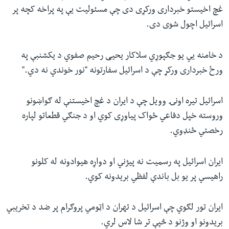
غچ اخیستو خبرداری ورکړی دی چې مسئولیت یې په پراخه کچه پر
اسرائیل اچول شوی دی.
د خامنه یي یو جګپوړي سلاکار یحیی رحیم صفوي د یکشنبې په
ورځ خبرداری ورکړ چې د اسرائیل سفارتونه "نور خوندي نه دي."
اسرائیل تیره اونۍ وویل چې د ایران د غچ اخیستنې له ګواښونو
وروسته خپل دفاعي ځواک پیاوړی کوي او د جنګي قطعاتو لپاره
رخصتي ځنډوي.
ایران اسرائیل په رسمیت نه پیژني او دواړه هیوادونه له کلونو
راهیسي پر یو بل باندې لفظي بریدونه کوي.
ایران تور لګوي چې اسرائیل د تهران د اټومي پروګرام پر ضد د تخریبي
بریدونو او وژنو د څپې تر شا لاس لري.