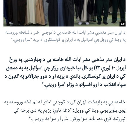
ئ
له مونږ سره په تماس کې پاتې شئ
ټون
ای
ه
د ایران ستر مذهبي مشر ایات الله خامنه يي د کوچني اختر د لمانځه وروسته
ژبې
اړ
په وینا کې وویل چې اسرائیل به د ایران پر کونسلګرۍ د برید "سزا وویني."
ئ
د ایران ستر مذهبي مشر ایات الله خامنه یي د چهارشنبې په ورځ
اپریل ۱۰ (وري ۲۲) یو ځل بیا خبرداری ورکړ چې اسرائیل به په دمشق
کې د ایران پر کونسلګرۍ باندې د برید او د دوو جنرالانو په ګډون د
سپاه انقلاب د اوو افسرانو د وژلو "سزا وویني."
خامنه يي په پایتخت تهران کې د کوچني اختر له لمانځه وروسته په
یوې ټلویزیوني وینا کې وویل: "دغه ناوړه رژیم په دې برخه کې
تېروتنه کړې ده، باید سزا ورکړل شي او سزا به وویني."