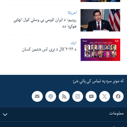
امریکا
روبیو: د ایران اټومي بې وسلې کول 'نهايي
هوکړه' ده
نړۍ
د ۲۰۲۶ کال د نړۍ لس شتمن کسان
له مونږ سره په تماس کې پاتې شئ
معلومات