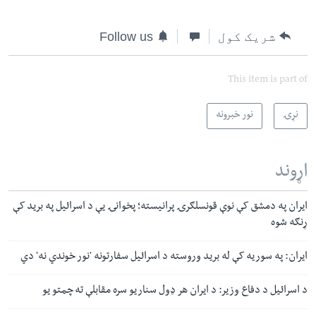
شریک کول
Follow us
This item is part of
نړۍ
نور خبرونه
اړوند
ایران په دمشق کې نوې قونسلګرۍ پرانیسته؛ پخوانۍ یې د اسرائیل په برید کې
ړنګه شوه
ایران: په سوریه کې له برید وروسته د اسرائیل سفارتونه 'نور خوندي نه' دي
د اسرائيل د دفاع وزیر: د ایران هر ډول سناریو سره مقابلې ته چمتو یو