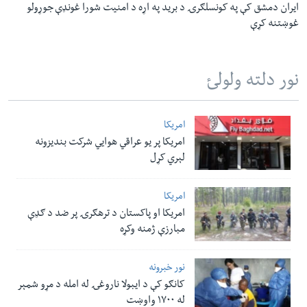
ایران دمشق کې په کونسلګرۍ د برید په اړه د امنیت شورا غونډې جوړولو
غوښتنه کړې
نور دلته ولولئ
امریکا
امریکا پر یو عراقي هوایي شرکت بندیزونه
لېري کړل
امریکا
امریکا او پاکستان د ترهګرۍ پر ضد د ګډې
مبارزې ژمنه وکړه
نور خبرونه
کانګو کې د ایبولا ناروغۍ له امله د مړو شمېر
له ۱۷۰۰ واوښت