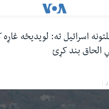
تونه اسرائیل ته: لویدیځه غاړه 
ي الحاق بند کړئ
ل