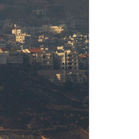
ئ
ټون
ای
ه
اړ
ئ