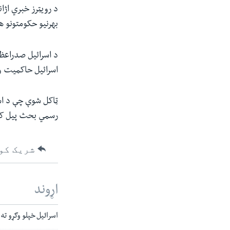
د رویټرز خبري اژا
بهرنیو حکومتونو ه
د اسرائیل صدراعظم
اسرائیل حاکمیت 
رسمي بحث پیل ک
شریک کو
اړوند
اسرائیل خپلو وګړو ته