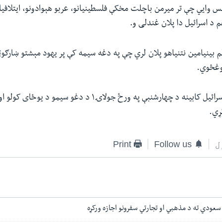
نس وايي چې تر میرمن باچلت مخکې فلسطینیانو، عربو هېوادونو، ایتلافیان
م د اسرائیل دا پلان غندلی و.
 بینیامین نتنیاهو پلان لري چې په دغه سیمه کې پر یهود مېشتو ښارګوټ
وغځوي.
ټاکل شوې چې د اسرائیل کابینه د چهارشنبې په ورځ جولاۍ۱ د دغو سیمو 
ړي.
ل
Follow us
Print
 سعودي ته د مذهبي او تجارتي سفرونو اجازه ورکړه