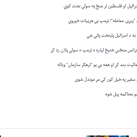
سرائیل او فلسطین تر منځ په سولې بحث کوي
"پېړۍ معامله"؛ ټرمپ یې جزییات خپروي
ه د اسرائیل پایتخت پاتې شي
رانس منځني ختیځ لپاره د ټرمپ د سولې پلان رد کړ
لیت بند کړ او هغه یې یو "ترهګر سازمان" وباله
 سفیر په خپل کور کې مړ موندل شوی
م محاکمه پیل شوه