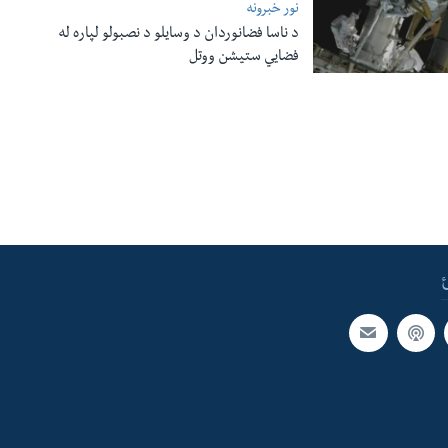
نور خبرونه
د ناسا فضانوردان د وسایلو د نصبولو لپاره له
فضایي ستیشن ووتل