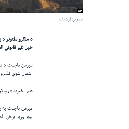
تصویر: ارشیف
د ملګرو ملتونو د
خپل غیر قانوني ا
اشغال شوي قلمرو د
هغې خبرداری ورکړ 
مېرمن باچلت په یو
یوې وړې برخې الح