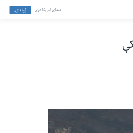
ژوندۍ
صدای امریکا دری
کې