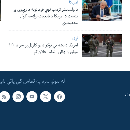
امریکا
د ولسمشر ټرمپ نوي فرمانونه د زېږون پر
بنسټ د امریکا د تابعیت ترلاسه کول
محدودوي
نړۍ
امریکا د نشه یي توکو د یو کارټل پر سر د ۱۰۲
میلیون ډالرو انعام اعلان کړ
له مونږ سره په تماس کې پاتې شئ
ری