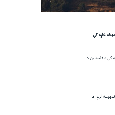
یځه غاړه کې
په لویدیځه غاړه کې د فلسطین د
ندېښنه لرم، د