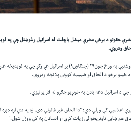
 بشري حقونو د برخې مشرې میشل باچلت له اسرائیل وغوښتل چې په لوید
لحاق ودروي.
مېرمن باچلت د دوشنبې په ورځ جون۲۹ (چنګاښ۹) پر اسرائیل غږ وکړ چې 
 ځینو برخو د الحاق او ضمیمه کوونې پلانونه ودروي.
چې د اسرائیل دغه پلان به خونړیو جګړو ته لار پرانیزي.
ې اعلامیې کې ویلي دي: "دا الحاق غیر قانوني دی. زه په دې اړه ډېره ا
اق هم ښایي تاوتریخوالی زیات کړي او انسانان په کې ووژل شول."