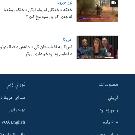
نور خبرونه
څنګه د ځنګلي اورونو لوګي د خلکو روغتیا
له جدي ګواښ سره مخ کوي؟
امریکا
امریکا په افغانستان کې د داعش د فعالیتونو
د تداوم په اړه خبرداری ورکړ
معلومات
نورې ژبې
اړیکې
صدای امریکا د
زموږ په اړه
ډیوه راډیو
له مونږ سره په تماس کې پاتې شئ
٥٠٨ ماده
VOA English