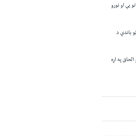
و یې او نورو
و باندې د
د یوځای کولو او الحاق په اړه