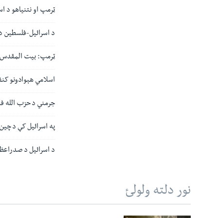
ټرمپ او نتنیاهو د ا
د اسرائیل-فلسطین د 
ټرمپ: بیت المقدس ب
اسلامي هېوادونو کنف
جرمني د حزب الله فعا
په اسرائیل کې د چین
د اسرائیل د صدراعظ
نور دلته ولولئ