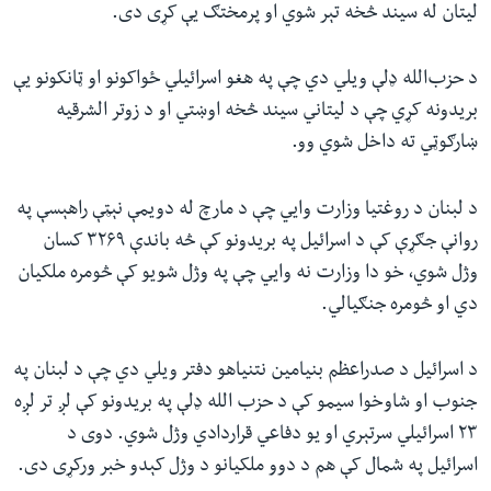
لیتان له سیند څخه تېر شوي او پرمختګ یې کړی دی.
د حزب‌الله ډلې ویلي دي چې په هغو اسرائیلي ځواکونو او ټانکونو یې
بریدونه کړي چې د لیتاني سیند څخه اوښتي او د زوتر الشرقیه
ښارګوټي ته داخل شوي وو.
د لبنان د روغتیا وزارت وايي چې د مارچ له دویمې نېټې راهېسې په
روانې جګړې کې د اسرائیل په بریدونو کې څه باندې ۳۲۶۹ کسان
وژل شوي، خو دا وزارت نه وايي چې په وژل شویو کې څومره ملکيان
دي او څومره جنګیالي.
د اسرائیل د صدراعظم بنیامین نتنیاهو دفتر ویلي دي چې د لبنان په
جنوب او شاوخوا سیمو کې د حزب الله ډلې په بریدونو کې لږ تر لږه
۲۳ اسرائیلي سرتېري او یو دفاعي قراردادي وژل شوي. دوی د
اسرائیل په شمال کې هم د دوو ملکیانو د وژل کېدو خبر ورکړی دی.