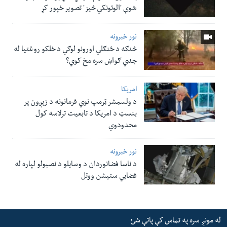
شوې 'الوتونکي څيز' تصویر خپور کړ
نور خبرونه
څنګه د ځنګلي اورونو لوګي د خلکو روغتیا له
جدي ګواښ سره مخ کوي؟
امریکا
د ولسمشر ټرمپ نوي فرمانونه د زېږون پر
بنسټ د امریکا د تابعیت ترلاسه کول
محدودوي
نور خبرونه
د ناسا فضانوردان د وسایلو د نصبولو لپاره له
فضایي ستیشن ووتل
له مونږ سره په تماس کې پاتې شئ