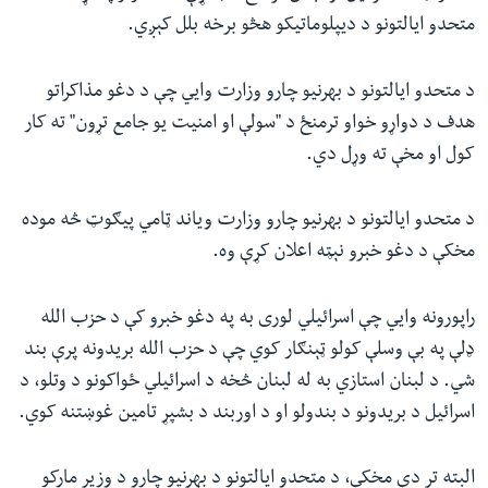
متحدو ایالتونو د دیپلوماتیکو هڅو برخه بلل کېږي.
د متحدو ایالتونو د بهرنیو چارو وزارت وايي چې د دغو مذاکراتو
هدف د دواړو خواو ترمنځ د "سولې او امنیت یو جامع تړون" ته کار
کول او مخې ته وړل دي.
د متحدو ایالتونو د بهرنیو چارو وزارت ویاند ټامي پیګوټ څه موده
مخکې د دغو خبرو نېټه اعلان کړې وه.
راپورونه وايي چې اسرائيلي لوری به په دغو خبرو کې د حزب الله
ډلې په بې وسلې کولو ټېنګار کوي چې د حزب الله بریدونه پرې بند
شي. د لبنان استازي به له لبنان څخه د اسرائیلي ځواکونو د وتلو، د
اسرائیل د بریدونو د بندولو او د اوربند د بشپړ تامین غوښتنه کوي.
البته تر دې مخکې، د متحدو ایالتونو د بهرنیو چارو د وزیر مارکو