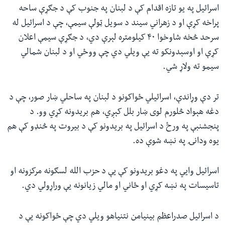
اسرائيل په یو تازه اقدام کې د لبنان په جنوب کې د جګړې ساحه
پراخه کړې او د زهراني سیند د سويل ټولې سیمې، چې د اسرائيل له
سرحد څخه شاوخوا ۴۰ کیلومتره لېرې دي، د جګړې سیمې اعلان
کړې او اوسېدونکو ته یې ویلي دي چې ووځي او د لبنان شمالي
سیمو ته ولاړ شي.
تر دې وړاندې، اسرائیلي ځواکونو د لبنان په ساحلي ښار صور، چې د
دغه هېواد څلورم لوی ښار بلل کېږي، هم بریدونه کړي وو. د
پنجشنبې په ورځ د اسرائیل په بریدونو کې د بیروت په څنډو کې هم
یوه ودانۍ په نښه شوې ده.
اسرائیل وايي په دغو بریدونو کې یې د حزب الله لسګونه مرکزونه او
تاسیسات په نښه کړي او ځاني او مالي زیانونه یې وراړولي دي.
د اسرائیل صدراعظم بینیامن نتنیاهو ویلي دي چې ځواکونه یې د