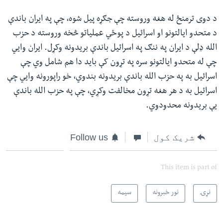
د دوی ترمنځ له هغه وروسته چې جګړه پیل شوه، چې په ایران باندې
د متحدو ایالتونو او اسرائیل د پوځي عملیاتو څخه وروسته د حزب
الله ډلې د ایران په ننګ په اسرائیل باندې بریدونه وکړل. ایران وايي
چې له متحدو ایالتونو سره په تړون کې باید دا هم شامل وي چې
اسرائیل به په حزب الله باندې بریدونه بندوي، خو راپورونه وايي چې
اسرائیل به د هر هغه تړون مخالفت وکړي، چې په حزب الله باندې
یې بریدونه محدودوي.
شریک کول
Follow us
This item is part of
نړۍ
نور خبرونه
سیمه