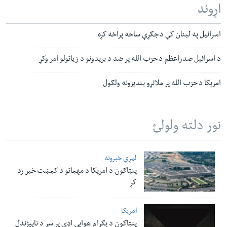
اړوند
اسرائیل په لبنان کې د جګړې ساحه پراخه کړه
د اسرائیل صدراعظم د حزب الله پر ضد د بریدونو د زیاتولو امر وکړ
امریکا د حزب الله پر ملاتړو بندیزونه ولګول
نور دلته ولولئ
لمړي خبرونه
پنټاګون د امریکا د مهماتو د کمښت خبر رد
کړ
امریکا
پنټاګون د بګرام هوایي اډې پر سر د ناپيژندل