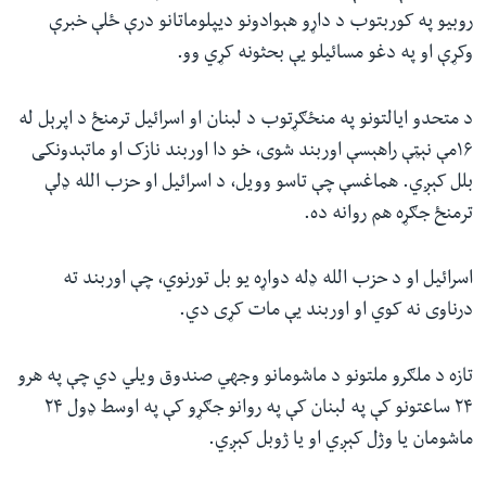
روبیو په کوربتوب د داړو هېوادونو دیپلوماتانو درې ځلې خبرې
وکړې او په دغو مسائیلو یې بحثونه کړي وو.
د متحدو ایالتونو په منځګړتوب د لبنان او اسرائیل ترمنځ د اپرېل له
۱۶مې نېټې راهېسې اوربند شوی، خو دا اوربند نازک او ماتېدونکی
بلل کېږي. هماغسې چې تاسو وویل، د اسرائيل او حزب الله ډلې
ترمنځ جګړه هم روانه ده.
اسرائیل او د حزب الله ډله دواړه یو بل تورنوي، چې اوربند ته
درناوی نه کوي او اوربند یې مات کړی دي.
تازه د ملګرو ملتونو د ماشومانو وجهي صندوق ویلي دي چې په هرو
۲۴ ساعتونو کې په لبنان کې په روانو جګړو کې په اوسط ډول ۲۴
ماشومان یا وژل کېږي او یا ژوبل کېږي.