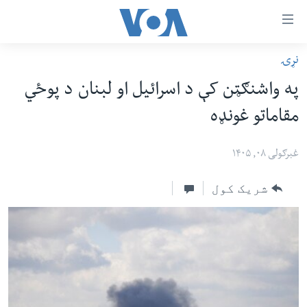
اس
نړۍ
سي
کورپاڼه
په واشنګټن کې د اسرائیل او لبنان د پوځي
ړ
افغانستان
مقاماتو غونډه
تصالات
سیمه
صلي
امریکا
غبرګولی ۰۸, ۱۴۰۵
تن
نړۍ
ه
شریک کول
ښځې او نجونې
اړ
ئ
ځوانان
مومي
د بیان ازادي
ارښود
روغتیا
ه
سرمقاله
اړ