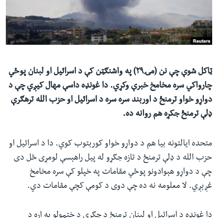
ئ
له مونږ سره په تماس کې پاتې شئ
ټون
ای
ه
ژبې
اړ
ټاکل شوې چې نن (مۍ۲۹) په واشنګټن کې د اسرائیل او لبنان پوځي
ئ
چارواکي سره مخامخ خبرې وکړي. دا غونډه داسې مهال کیږي چې د
دواړو خواو ترمنځ د اوربند سره سره د اسرائیل او حزب الله ترهګرې
ډلې ترمنځ جکړه هم روانه ده.
متحده ایالتونه بیا هم د دواړو خواو کوربتوب کوي. دا د اسرائیل او
حزب الله د ډلې ترمنځ د تازه جګړو له پیل راهېسې لومړی ځل دی
چې د دواړو هېوادونو پوځي مقامات په خپلو کې سره مخامخ
غږېږي. لا معلومه نه ده چې دوی د کومې کچې مقامات دي.
دا غونډه د اسرائیل او لبنان ترمنځ د جګړې د ختمولو په اړه د