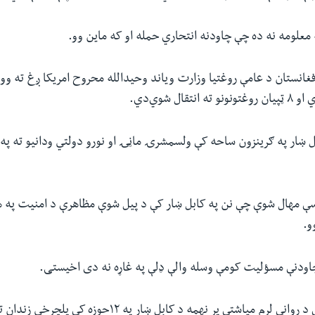
معلومه نه ده چې چاودنه انتحاري حمله او که ماین وو.
غانستان د عامې روغتیا وزارت ویاند وحیدالله محروح امریکا ږغ ته و
ل ښار په ګرینزون ساحه کې ولسمشرۍ ماڼۍ او نورو دولتي ودانیو ته په
سې مهال شوې چې نن په کابل ښار کې د پیل شوې مظاهرې د امنیت په
و.
چاودنې مسؤلیت کومې وسله والې ډلې‌ په غاړه نه دی اخیستی.
د یادونې وړ ده چې د روانې لړم میاشتې پر نهمه د کابل ښار په ۲