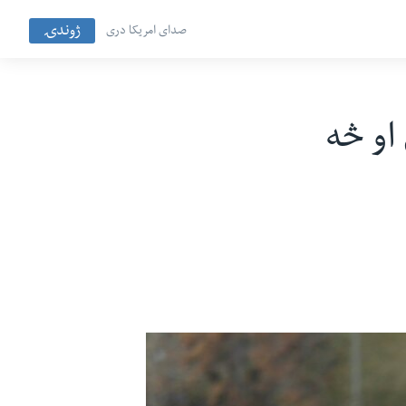
ژوندۍ
صدای امریکا دری
وژل شوي او څه