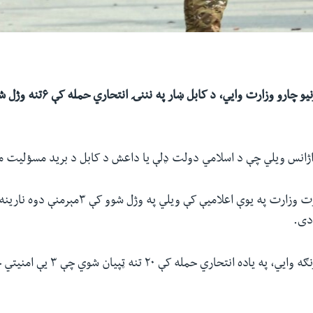
ژانس ویلي چې د اسلامي دولت ډلې یا داعش د کابل د برید مسؤلیت 
د کورنیو چارو وزارت وزارت په یوې اعلامیې کې ویلي په وژل
دی.
دغه وزارت همدارنګه وايي، په یاده انتحاري ح