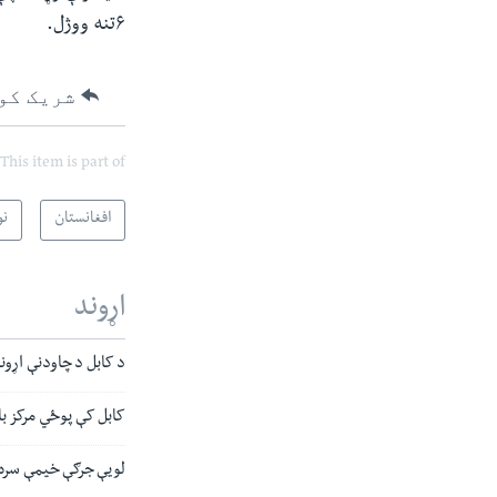
۶تنه ووژل.
شریک کو
This item is part of
افغانستان
نو
اړوند
د کابل د چاودنې اړو
کابل کې پوځي مرکز باندې برید کې
لویې جرګې خیمې سره ن