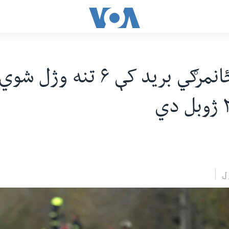
د کابل ځانمرګي برید کې ۶ تنه 
ل