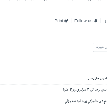
ل
Follow us
Print
ر خبرونه
ند وروستی حال
 ۱۱ سرتېرې ووژل شول
ږدې ځانمرګي برید اوه تنه وژلي