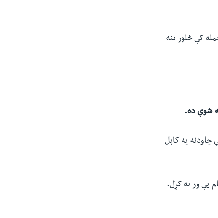
مله کې څلور تنه
ه شوې ده.
ې چاودنه په کابل
م یې ور نه کړل.