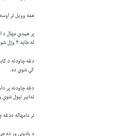
هغه وویل تر اوسه 
پر همدې مهال د اف
له ځایه ۳ وژل شوي او ۸ ټپیان روغتونونو ته انتقال شوي‌دي.
دغه چاودنه د کاب
کې شوې ده.
دغه چاودنه پر دا
تدابیر نیول شوي و
تر دامهاله ددغه 