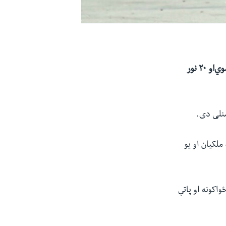
د افغانستان د کورنیو چارو وزارت وايي، د کابل ښار په نننۍ انتحاري حمله کې ۶تنه وژل شوي‌او ۲۰ نور
منلی دی.
 شوو کې ۳مېرمنې دوه نارینه ملکیان او یو
مله کې ۲۰ تنه ټپیان شوي چې ۳ یې امنیتي ځواکونه او پاتې