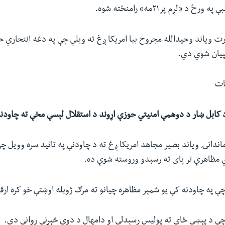
د «لړم پر۲۱مه» رامنځته شوه.
رت ویاند وحیدالله مجروح بیا امریکا ږغ ته ویلي چې په دغه انتحاري ح
ات
 کابل ښار د دوهمې امنیتي حوزې اړوند د استقلال لېسې مخې ته چاودن
ماندانۍ ویاند بصیر مجاهد امریکا ږغ ته د چاودنې په تائید سره وویل چ
 مظاهرې تر پای ته رسېدو وروسته شوې ده.
چې په چاودنه کې یو شمېر مظاهره چیانو ته مرګ ژوبله اوښتې خو کره ارقا
 چې د پېښې ځای ته پولیس رسېدلي او دامهال د دوی څېړنې روانې دي.