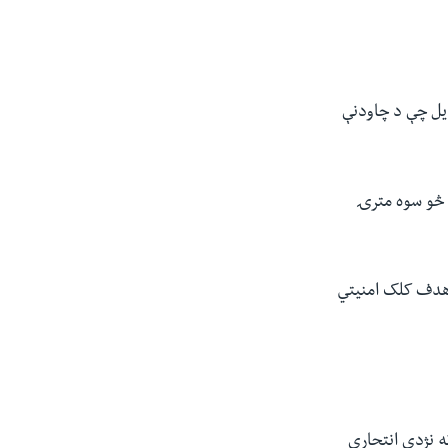
ویل چې د چاودنې
 څو سوه مترۍ
 هدف کلک امنیتي
۱حوزه کې پلچرخي زندان ته نژدې انتحاري