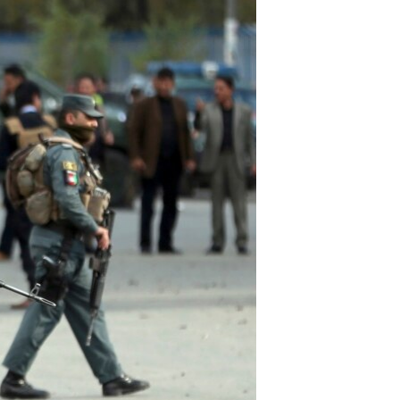
ئ
ټون
ای
ه
اړ
ئ