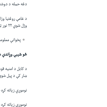
دغه حمله د دوشنبې په ورځ 
د عامې روغتیا وزا
وژل شوي ۲۲ نور ټپیان شوي دي.
پخواني معلوم
څو شېبې وړاندې د
د کابل د امنیه قو
ښار کې د پیل شوي
نوموړي زیاته کړه 
نوموړي زیاته کړه