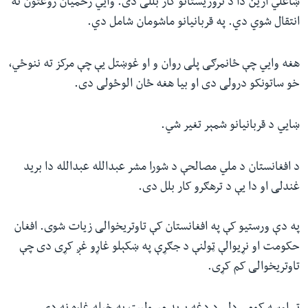
ښاغلي ارین دا د تروریستانو کار بللی دی. وايي زخمیان روغتون ته
انتقال شوي دي. په قربانیانو ماشومان شامل دي.
هغه وايي چې ځانمرګی پلی روان و او غوښتل یې چې مرکز ته ننوځي،
خو ساتونکو درولی دی او بیا هغه ځان الوځولی دی.
ښایي د قربانیانو شمېر تغیر شي.
د افغانستان د ملي مصالحې د شورا مشر عبدالله عبدالله دا برید
غندلی او دا یې د ترهګرو کار بلل دی.
په دې ورستیو کې په افغانستان کې تاوتریخوالی زیات شوی. افغان
حکومت او نړیوالې ټولنې د جګړې په ښکېلو غاړو غږ کړی دی چې
تاوتریخوالی کم کړی.