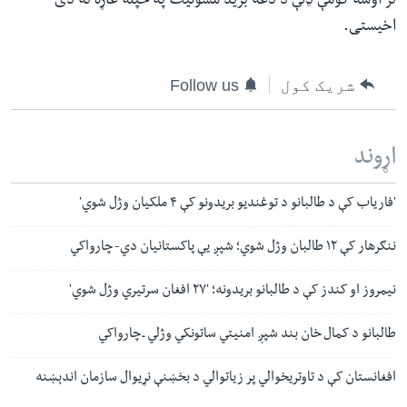
تر اوسه کومې ډلې د دغه برید مسولیت په خپله غاړه نه دی
اخیستی.
شریک کول
Follow us
اړوند
'فاریاب کې د طالبانو د توغندیو بریدونو کې ۴ ملکیان وژل شوي'
ننګرهار کې ۱۲ طالبان وژل شوي؛ شپږ یې پاکستانیان دي- چارواکي
نیمروز او کندز کې د طالبانو بریدونه؛ '۲۷ افغان سرتیري وژل شوي'
طالبانو د کمال خان بند شپږ امنیتي ساتونکي وژلي ـ چارواکي
افغانستان کې د تاوتریخوالي پر زیاتوالي د بخښنې نړیوال سازمان اندېښنه