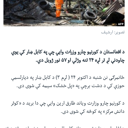
ئ
له مونږ سره په تماس کې پاتې شئ
ټون
ای
ه
تصویر: ارشیف
ژبې
اړ
ئ
د افغانستان د کورنیو چارو وزرات وايي چې په کابل ښار کې یوې
چاودنې لږ تر لږه ۲۴ تنه وژلي او ۵۷ نور ژوبل دي.
ځانمرګی نن شنبه د اکتوبر ۲۴ ( لړم ۳) د کابل ښار په دیارلسمې
حوزې کې د دشت برچي په «پل خشک» سیمه کې شوی دی.
د کورنیو چارو وزارت ویاند طارق ارین وايي چې دا برید د «کوثر
دانش مرکز» په کوڅه کې شوی دی.