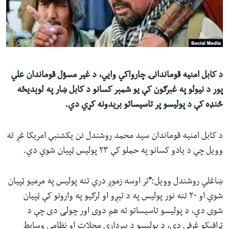
ئ
له مونږ سره په تماس کې پاتې شئ
ټون
ای
ه
ژبې
اړ
د کابل امنیه قوماندانۍ چارواکي وايي، د غیر مسؤل قوماندان علي
ئ
پور د نیولو په غبرګون کې یو شمېر کسانو د کابل ښار په لوېدیځه
څنډه کې د پولیسو پر تاسیساتو بریدونه کړي دي.
د کابل امنیه قوماندان سید محمد روشندل نن یکشنبې امریکا غږ ته
وویل چې د یادو کسانو په حملو کې ۲۳ پولیس ټپیان شوي‌ دي.
ښاغلي روشندل وویل:
"
تر اوسه زموږ درې تنه پولیس په مرمیو ټپیان
شوي‌ او ۲۰ تنه نور پولیس په د تېږو او لرګیو په وارونو کې ټپیان
شوی دي، د پولیسو تاسیساتو ته هم دوی اور چولی دی چې د
ټرافیکو غرفې دي، د پولیسو د پیرداري محلات او نظامي وسایط