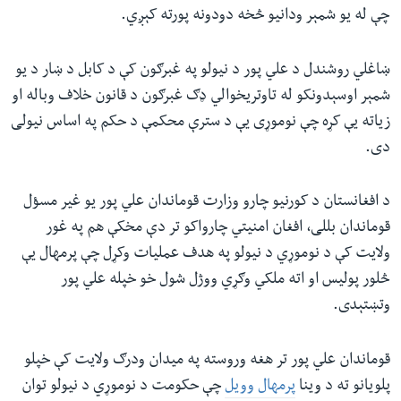
چې له یو شمېر ودانیو څخه دودونه پورته کېږي.
ښاغلي‌ روشندل د علي پور د نیولو په غبرګون کې د کابل د ښار د یو
شمېر اوسېدونکو له تاوتریخوالي ډګ غبرګون د قانون خلاف وباله او
زیاته یې کړه چې نوموړی یې د سترې محکمې د حکم په اساس نیولی
دی.
د افغانستان د کورنیو چارو وزارت قوماندان علي پور یو غیر مسؤل
قوماندان بللی، افغان امنیتي چارواکو تر دې مخکې هم په غور
ولایت کې د نوموړي د نیولو په هدف عملیات وکړل چې پرمهال یې
څلور پولیس او اته ملکي‌ وګړي ووژل شول خو خپله علي پور
وتښتېدی.
قوماندان علي پور تر هغه وروسته په میدان ودرګ ولایت کې خپلو
پلویانو ته د وینا
پرمهال وویل
چې حکومت د نوموړي د نیولو توان