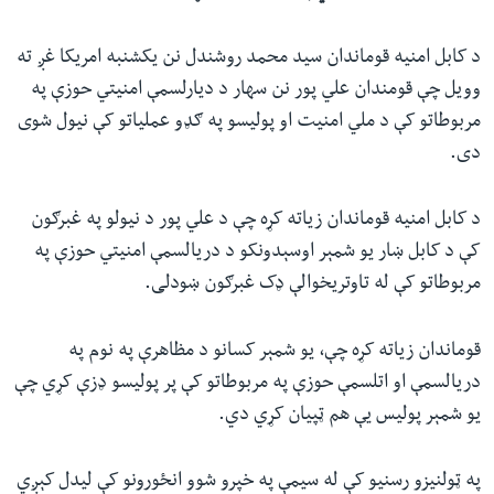
د کابل امنیه قوماندان سید محمد روشندل نن یکشنبه امریکا غږ ته
وویل چې قومندان علي پور نن سهار د دیارلسمې امنیتي حوزې په
مربوطاتو کې د ملي امنیت او پولیسو په ګډو عملیاتو کې نیول شوی
دی.
د کابل امنیه قوماندان زیاته کړه چې د علي پور د نیولو په غبرګون
کې د کابل ښار یو شمېر اوسېدونکو د دریالسمې امنیتي حوزې په
مربوطاتو کې له تاوتریخوالې ډک غبرګون ښودلی.
قوماندان زیاته کړه چې، یو شمېر کسانو د مظاهرې په نوم په
دریالسمې او اتلسمې حوزې په مربوطاتو کې پر پولیسو ډزې کړي چې
یو شمېر پولیس یې هم ټپیان کړي‌ دي.
په ټولنیزو رسنیو کې له سیمې په خپرو شوو انځورونو کې لیدل کېږي