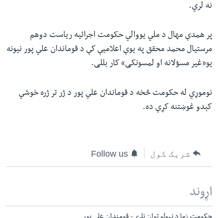
نه لري.
پر همدې مهال د ملي یووالي حکومت اجرائیه ریاست دوهم
مرستیال محمد محقق په یوې اعلامیې کې د قوماندان علي پور نیونه
یو«غیر مسؤلانه او لمسونکی» کار بللی.
نوموړي له حکومت څخه د قوماندان علي پور د ژر تر ژره خوشي
کېدو غوښتنه کړې ده.
شریک کول
Follow us
اړوند
حکومت زما د نیولو توان نلري- قومندان علي پور