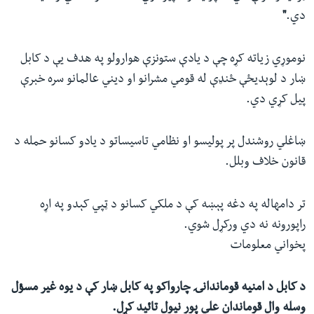
دي.
"
نوموړي زیاته کړه چې د یادې ستونزې هوارولو په هدف یې د کابل
ښار د لوېدیځې ځنډې له قومي مشرانو او دیني عالمانو سره خبرې
پیل کړي دي.
ښاغلي روشندل پر پولیسو او نظامي تاسیساتو د یادو کسانو حمله د
قانون خلاف وبلل.
تر دامهاله په دغه پېښه کې د ملکي کسانو د ټپي کېدو په اړه
راپورونه نه دي ورکړل شوي.
پخواني معلومات
د کابل د امنیه قوماندانۍ چارواکو په کابل ښار کې د یوه غیر مسؤل
وسله وال قوماندان علي پور نیول تائید کړل.