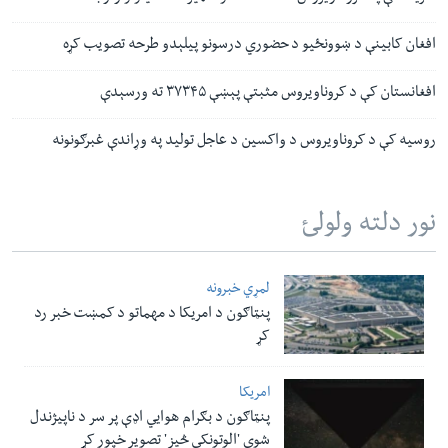
افغان کابینې د ښوونځیو د حضوري درسونو پیلېدو طرحه تصویب کړه
افغانستان کې د کروناویروس مثبتې پېښې ۳۷۳۴۵ ته ورسېدې
روسیه کې د کروناویروس د واکسین د عاجل تولید په وړاندې غبرګونونه
نور دلته ولولئ
لمړي خبرونه
پنټاګون د امریکا د مهماتو د کمښت خبر رد
کړ
امریکا
پنټاګون د بګرام هوایي اډې پر سر د ناپيژندل
شوې 'الوتونکي څيز' تصویر خپور کړ