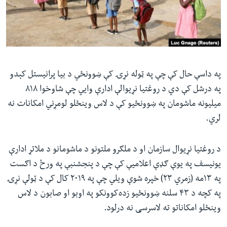
ئ
له مونږ سره په تماس کې پاتې شئ
ټون
ای
ه
ژبې
اړ
په داسې حال کې چې په ټوله نړۍ کې ښوونځي د بیا پرانیستل کېدو
ئ
په درشل کې دي د روغتیا نړیوالې ادارې وايي چې شاوخوا ۸۱۸
میلیونه ماشومان په ښوونځیو کې د لاس وینځلو لومړني امکانات نه
لري.
د روغتیا نړیوال سازمان او د ملګرو ملتونو د ماشومانو د ملاتړ ادارې
یونیسف په یوې ګډې اعلامیې کې چې د پنجشنبې په ورځ د اګست
په ۱۳مه (زمري ۲۳) خپره شوې ویلي چې په ۲۰۱۹ کال کې د ټولې نړۍ
په کچه د ۴۳ سلنه ښوونځیو زده‌کوونکو په اوبو او صابون د لاس
وینځلو امکاناتو ته لاسرسی نه درلود.