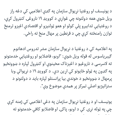
د یونیسف او روغتیا نړیوال سازمان په ګډې اعلامیې کې دغه راز
ویل شوي هغه دولتونه چې غواړي د کوویډ ۱۹ ناروغۍ کنټرول کړي،
د روغتیايي تدابیرو پلي کولو او هغو ټولنیزو او اقتصادي اغېزو ترمنځ
توازن رامنځته کړي چې د قرنطین پر مهال منځ ته راځي.
په اعلامیه کې د روغتیا د نړیوال سازمان مشر تدروس ادهانوم
ګیبریاسوس له قوله ویل شوي: "اوبو، فاضلابو او روغتیايي خدمتونو
ته لاسرسی د ناروغیو د اغېزناک مخینوي او کنټرول لپاره د ښوونځیو
په ګډون په ټولو ځایونو کې اړین دي. د کوویډ ۱۹ د نړیوالې وبا
پرمهال د ښوونځيو د خوندي بیا پرانستلو لپاره باید د دولتونو د
ستراتیژيو اصلي تمرکز پر همدې موضوع وي".
یونیسف او د روغتیا نړیوال سازمان په دغې اعلامیې کې ژمنه کړې
چې په ټوله نړۍ کې د اوبو، پاکۍ او فاضلابو کافي خدمتونو ته