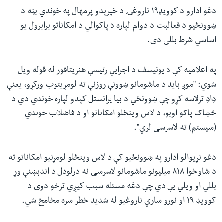
دغو ادارو د کوویډ۱۹ ناروغۍ د خپرېدو پرمهال په خوندي بڼه د
ښوونځیو د فعالیت د دوام لپاره د پاکوالي د امکاناتو برابرول یو
اساسي شرط بللی دی.
په اعلامیه کې د یونیسف د اجرايي رئیسې هنریتافور له قوله ویل
شوي: "موږ باید د ماشومانو ښوونې روزنې ته لومړیتوب ورکړو، یعنې
ډاډ ترلاسه کړو چې ښوونځي د بیا پرانستل کېدو لپاره خوندي دي د
څښاک پاکو اوبو، د لاس وینځلو امکاناتو او د فاضلاب خوندي
(سیستم) ته لاسرسی لري".
دغو نړیوالو ادارو په ښوونځیو کې د لاس وینځلو لومړنیو امکاناتو ته
د شاوخوا ۸۱۸ میلیونو ماشومانو لاسرسی نه درلودل د اندېښنې وړ
بللي او ویلي یې دي چې دغه مسئله سبب کیږي ترڅو دوی د
کوویډ ۱۹ او نورو ساري ناروغیو له شدید خطر سره مخامخ شي.