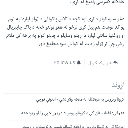
عادلانه لاسرسی رامنځ ته کړي.
دغو سازمانونو د نړۍ په کچه د "لاس پاکوالی د ټولو لپاره" په نوم
یو ګډ نوښت هم پیل کړی ترڅو له هغو ټولنو څخه د پاک چاپېریال
او روغتیا ساتنې لپاره د اړینو وسایلو د چمتو کولو په برخه کې ملاتړ
وشي چې تر ټولو زیات له ګواښ سره مخامخ دي.
شریک کول
Follow us
اړوند
کرونا ویروس به هیڅکله له منځه ولاړ نشي - انتوني فوچي
عثماني: افغانستان کې د کروناویروس د دویمې څپې راتلو ویره شته
امریکا کې په کرونا ویروس د اخته کسانو شمیر له ۵ میلونو واوښت