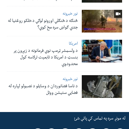
نور خبرونه
څنګه د ځنګلي اورونو لوګي د خلکو روغتیا له
جدي ګواښ سره مخ کوي؟
امریکا
د ولسمشر ټرمپ نوي فرمانونه د زېږون پر
بنسټ د امریکا د تابعیت ترلاسه کول
محدودوي
نور خبرونه
د ناسا فضانوردان د وسایلو د نصبولو لپاره له
فضایي ستیشن ووتل
له مونږ سره په تماس کې پاتې شئ