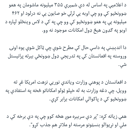
د اعلامیې په اساس له دې شمیرې ۳۵۵ میلیونه ماشومان په هغو
ښوونځیو کې وو چې اوبه یې لرلې خو صابون یې نه درلود او ۴۶۲
میلیونه یې په هغو ښوونځیو کې وو چې په کې د لاس وینځلو لپاره د
اوبو په ګډون هېڅ ډول امکانات موجود نه وو.
دا اندېښنې په داسې حال کې مطرح شوي چې ټاکل شوې یوه اونۍ
وروسته په افغانستان کې په تدریجي ډول ښوونځي بېرته پرانیستل
شي.
د افغانستان د پوهنې وزارت ویاندې نوریې نزهت امریکا غږ ته
وویل، چې دغه وزارت به له خپلو ټولو امکاناتو څخه په استفادې په
ښوونځیو کې د پاکوالي امکانات برابر کړي.
هغې زیاته کړه: "پر دې سربېره موږ هڅه کوو چې په دې برخه کې د
ملي او نړیوالو بنسټونو مرسته او ملاتړ هم جذب کړو".