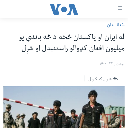
اس
افغانستان
سي
کورپاڼه
له ایران او پاکستان څخه د څه باندې یو
ړ
افغانستان
میلیون افغان کډوالو راستنېدل او شړل
تصالات
سیمه
صلي
امریکا
لیندۍ ۲۲, ۱۴۰۰
تن
نړۍ
ه
شریک کول
ښځې او نجونې
اړ
ئ
ځوانان
مومي
د بیان ازادي
ارښود
روغتیا
ه
سرمقاله
اړ