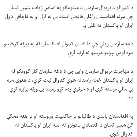
د کډوالو د نړیوال سازمان د معلوماتو په اساس زیات شمېر کسان
چې بیرته افغانستان راغلي قانوني اسناد یې نه لرل او په قاچاقي ډول
ایران او پاکستان ته تللي و.
دغه سازمان ویلي چې دا افغان کډوال افغانستان ته په بېرته ګرځېدو
سره اوس بېړنیو مرستو ته اړتیا لري.
د مهاجرت نړیوال سازمان وايي چې د دغه سازمان کار کوونکو له
ایران او پاکستان څخه راستانه شوي کډوال ثبت کړي، د هغوی سره
یې مالي مرسته کړې او د حرفوي زده کړو زمینه یې ورته برابره کړې
ده.
په افغانستان باندې د طالبانو تر حاکمیت وروسته او تر هغه مخکې
ګڼ شمېر کسان د اقتصادي ستونزو له امله ایران او پاکستان ته
کډوال شوي.