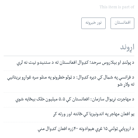
This item is part of
افغانستان
نور خبرونه
اړوند
د پولنډ او بېلاروس سرحد؛ کډوال افغانستان ته د ستنېدو نیت نه لري
د فرانسې په شمال کې دیره کډوال: د ټولو خطرونو په منلو سره غواړو بریتانیې
ته ولاړ شو
د مهاجرت نړیوال سازمان: افغانستان کې ۵.۵ میلیون خلک بېځایه شوي
یو افغان مهاجر په اندونیزیا کې ځانته اور ورته کړ
د اروپايي ټولنې ۱۵ غړي هیوادونه ۴۰زره افغان کډوال مني