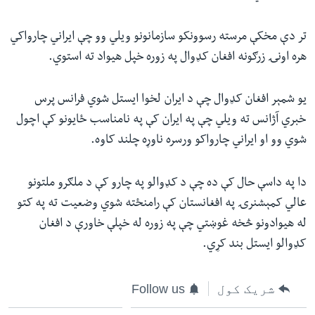
تر دې مخکې مرسته رسوونکو سازمانونو ویلي وو چې ایراني چارواکي
هره اونۍ زرګونه افغان کډوال په زوره خپل هیواد ته استوي.
یو شمېر افغان کډوال چې د ایران لخوا ایستل شوي فرانس پرس
خبري آژانس ته ویلي چې په ایران کې په نامناسب ځایونو کې اچول
شوي وو او ایراني چارواکو ورسره ناوړه چلند کاوه.
دا په داسې حال کې ده چې د کډوالو په چارو کې د ملګرو ملتونو
عالي کمېشنرۍ په افغانستان کې رامنځته شوي وضعیت ته په کتو
له هیوادونو څخه غوښتي چې په زوره له خپلې خاورې د افغان
کډوالو ایستل بند کړي.
شریک کول
Follow us