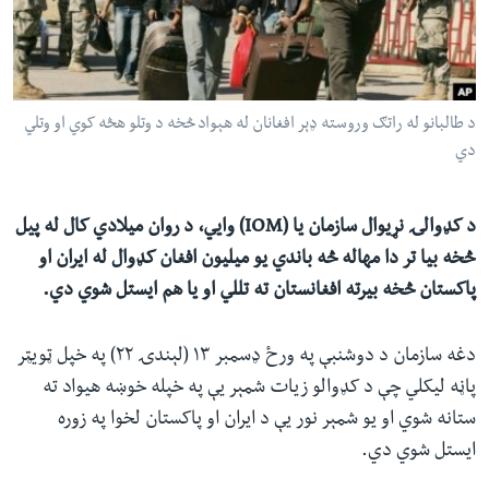
ئ
له مونږ سره په تماس کې پاتې شئ
ټون
ای
ه
د طالبانو له راتګ وروسته ډېر افغانان له هېواد څخه د وتلو هڅه کوي او وتلي
ژبې
اړ
دي
ئ
د کډوالۍ نړیوال سازمان یا (IOM) وايي، د روان میلادي کال له پيل
څخه بیا تر دا مهاله څه باندي یو میلیون افغان کډوال له ایران او
پاکستان څخه بیرته افغانستان ته تللي او یا هم ایستل شوي دي.
دغه سازمان د دوشنبې په ورځ ډسمبر ۱۳ (لېندۍ ۲۲) په خپل ټویټر
پاڼه لیکلي چې د کډوالو زیات شمېر یې په خپله خوښه هیواد ته
ستانه شوي او یو شمېر نور یې د ایران او پاکستان لخوا په زوره
ایستل شوي دي.