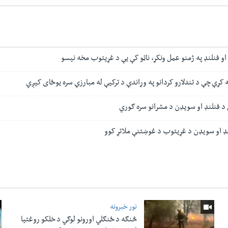
و فنلنډ په ژمنو عمل ونکړ، ناټو کې یې د غړیتوب مخه نیسو
کړې چې د تندلارو کردانو په وړاندې د ترکیې له مبارزې سره یوځای کیږي
د فنلنډ او سویډن د مشرانو سره ګوري
لنډ او سویډن د غړیتوب د غوښتنې ملاتړ کوو
نور خبرونه
څنګه د ځنګلي اورونو لوګي د خلکو روغتیا