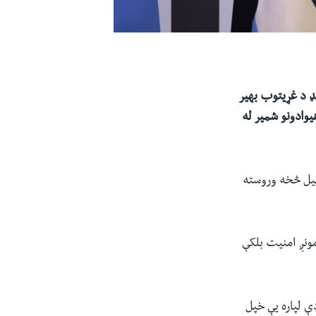
کې د سویډن او فنلنډ د غړیتوب بهیر
یوادونو شمیر له
پیل څخه وروسته
مونږ امنیت بلکې
ې لپاره یې خپل