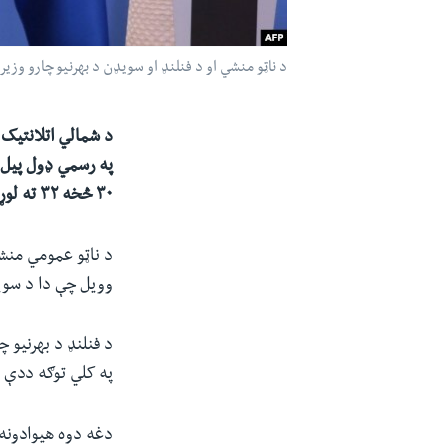
د ناټو منشي او د فنلنډ او سویډن د بهرنیو چارو وزیر
په رسمي ډول پیل ک
۳۰ څخه ۳۲ ته لوړ کړي.
د ناټو عمومي منش
وویل چې دا د سویډن
د فنلنډ د بهرنیو 
په کلي توګه ددې 
دغه دوه هیوادونه 