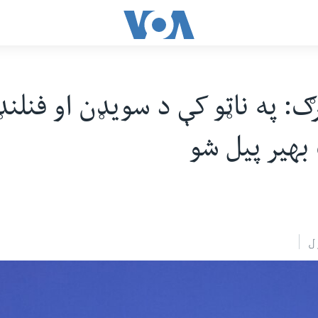
ګ: په ناټو کې د سویډن او فنلنډ
بهیر پیل شو
ل