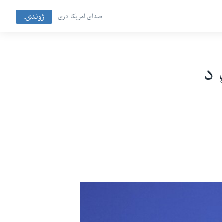
ژوندۍ
صدای امریکا دری
 د