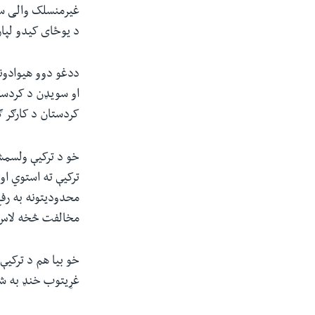
غیرمنسلک والی سات
د یوځای کیدو لپار
ددغو دوو هیوادون
او سویډن د کردستان
کردستان د کارګر ګو
خو د ترکیې ولسمش
ترکیې ته استوي او
محدودیتونه به رفع
مخالفت څخه لاس
خو بیا هم د ترکیې
غړیتوب خنډ به ش