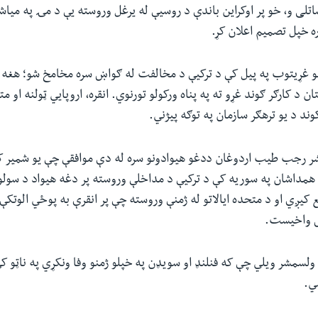
لی و، خو پر اوکراین باندې د روسیې له یرغل وروسته یې د مۍ په میاش
ه خپل تصمیم اعلان کړ.
و غړیتوب په پیل کې د ترکیې د مخالفت له ګواښ سره مخامخ شو؛ هغه ه
 د کارګر ګوند غړو ته په پناه ورکولو تورنوي. انقره، اروپایي ټولنه او م
ند د یو ترهګر سازمان په توګه پیژني.
ر رجب طیب اردوغان ددغو هیوادونو سره له دې موافقې چې یو شمیر کرد
 همداشان په سوریه کې د ترکیې د مداخلې وروسته پر دغه هیواد د سولو
 کیږي او د متحده ایالاتو له ژمنې وروسته چې پر انقرې به پوځي الوتکې 
 واخیست.
 ولسمشر ویلي چې که فنلنډ او سویډن په خپلو ژمنو وفا ونکړي په ناټو 
ي.