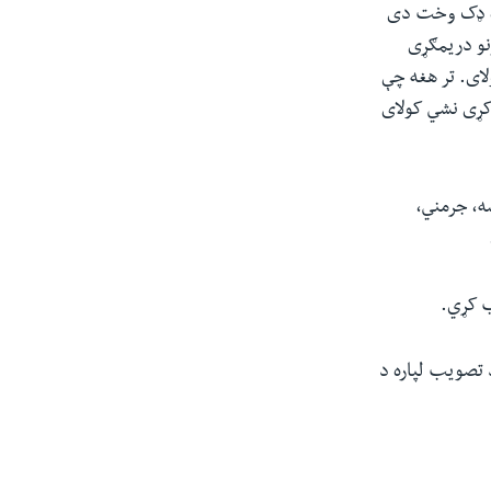
طره ډک وخت دی
نو دریمګړی
لای. تر هغه چې
کړی نشي کولای
سه، جرمني،
ب کړي.
 تصویب لپاره د