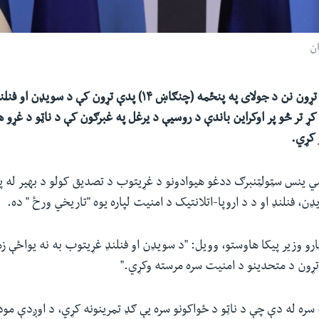
ان
د شمالي اتلانتیک تړون نن د جولای په پنځمه (چنګاښ ۱۴) پدې تړون 
ړ تر څو پر اوکراین باندې د روسیې د یرغل په غبرګون کې د ناټو د غړو ه
ي ینس سټولټنبرګ ددغو هیوادونو د غړیتوب د تصدیق کولو د بهیر له 
، فنلنډ او د د اروپا-اتلانتیک د امنیت لپاره یوه "تاریخي ورځ " ده.
چارو وزیر پیکا هاوستو، وویل: "د سویډن او فنلنډ غړیتوب به نه یواځې ز
تړون د متحدینو د امنیت سره مرسته وکړي."
سره له دې چې د ناټو د ځواکونو سره یې ګډ تمرینونه کړي، د اوږدې مود