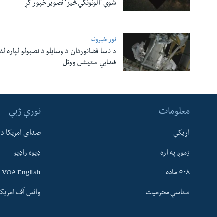
شوې 'الوتونکي څيز' تصویر خپور کړ
نور خبرونه
د ناسا فضانوردان د وسایلو د نصبولو لپاره له
فضایي ستیشن ووتل
معلومات
نورې ژبې
اړیکې
صدای امریکا د
زموږ په اړه
ډیوه راډیو
له مونږ سره په تماس کې پاتې شئ
٥٠٨ ماده
VOA English
ستاسې محرمیت
وائس آف امریکہ
ژبې