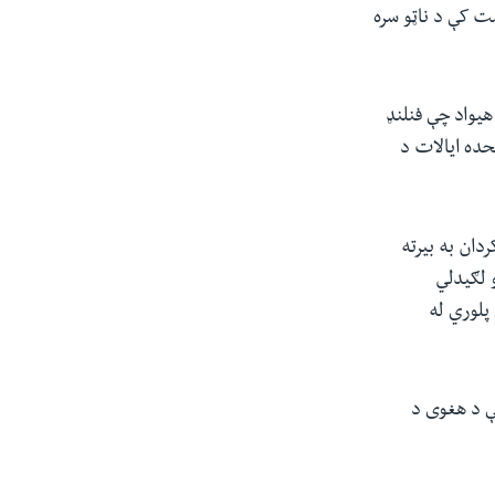
ت کې د ناټو سره
یواد چې فنلنډ
تحده ایالات د
ان به بیرته
 لګیدلي
پلوري له
کې د هغوی د