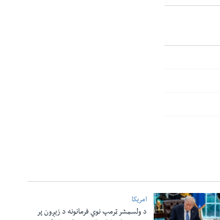
امریکا
د ولسمشر ټرمپ نوي فرمانونه د زېږون پر