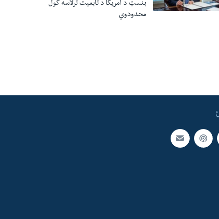
بنسټ د امریکا د تابعیت ترلاسه کول
محدودوي