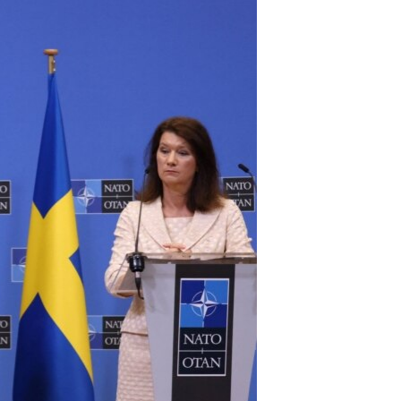
ئ
ټون
ای
ه
اړ
ئ