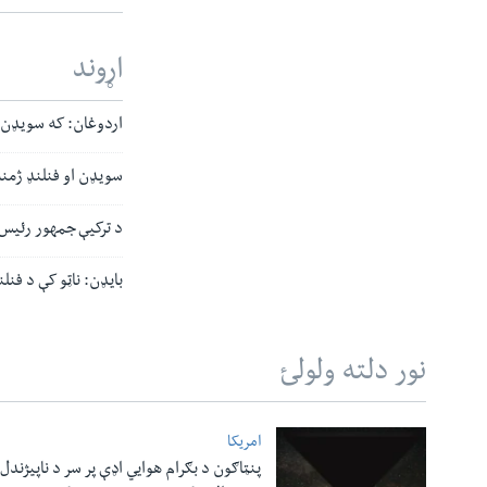
اړوند
اردوغان: که سویډن ا
سویډن او فنلنډ ژمنه 
د ترکیې جمهور رئیس 
بایډن: ناټو کې د فن
نور دلته ولولئ
امریکا
پنټاګون د بګرام هوایي اډې پر سر د ناپيژندل