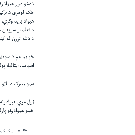
ددغو دوو هیوادون
ځکه لومړی د ترکی
هیواد برید وکړي،
د فنلډ او سویډن 
د دغه تړون له ګټو
خو بیا هم د سویډن
اسپانیا، ایټالیا، 
سټولټنبرګ د ناټو
ټول غړي هیوادونه 
خپلو هیوادونو پارل
شریک کو