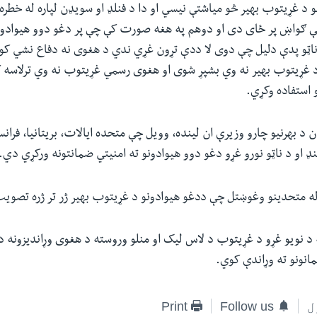
و د غړیتوب بهیر څو میاشتې نیسي او دا د فنلډ او سویډن لپاره له خ
ې ګواښ پر ځای دی او دوهم په هغه صورت کې چې پر دغو دوو هیوادو
 ناټو پدې دلیل چې دوی لا ددې تړون غړي ندي د هغوی نه دفاع نشي کو
د غړیتوب بهیر نه وي بشپړ شوی او هغوی رسمي غړیتوب نه وي ترلاسه 
 استفاده وکړي.
 د بهرنیو چارو وزیرې ان لینده، وویل چې متحده ایالات، بریتانیا، فران
پولنډ او د ناټو نورو غړو دغو دوو هیوادونو ته امنیتي ضمانتونه ورکړي دي.
 له متحدینو وغوښتل چې ددغو هیوادونو د غړیتوب بهیر ژر تر ژره تصوی
د نویو غړو د غړیتوب د لاس لیک او منلو وروسته د هغوی وړاندیزونه د
مانونو ته وړاندې کوي.
ل
Follow us
Print