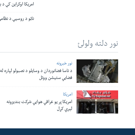
امریکا اوکراین کې د 
ناټو د روسیې د نظامي
نور دلته ولولئ
نور خبرونه
د ناسا فضانوردان د وسایلو د نصبولو لپاره له
فضایي ستیشن ووتل
امریکا
امریکا پر یو عراقي هوایي شرکت بندیزونه
لېري کړل