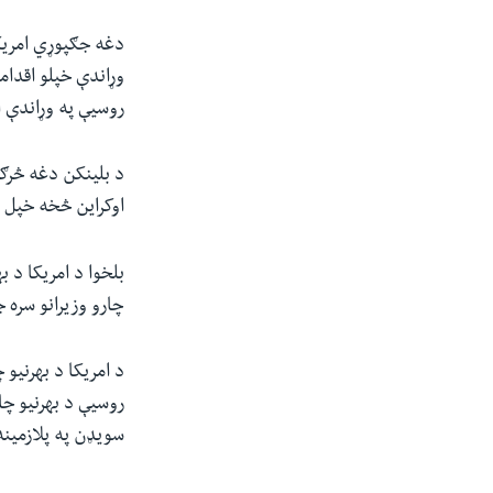
دغه جګپوړي امریکا
وړاندې خپلو اقدام
روسیې په وړاندې 
د بلینکن دغه څرګن
اوکراین څخه خپل م
بلخوا د امریکا د ب
چارو وزیرانو سره 
د امریکا د بهرنیو 
سویډن په پلازمینه