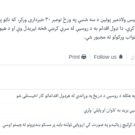
د روسیې جمهور رئیس ولادمیر پوتین د سه شنبې په ورځ نومبر ۰
ړي، دا ډول اقدام به د روسیې له سرې کرښې څخه تیریدل وي او د هیوا
ځواب ورکولو ته مجبور شي.
ل
Follow us
Print
په هکله د روسیې د دریځ په وړاندې له هرډول اقداماتو کار اخیستلی شو
یې برید به 'تاوان او پایلې' ولري
د کړکیچ زیاتیدو په صورت کې اروپایي ټولنه باید پر مسکو بندیزونو ته چمتو اوسي