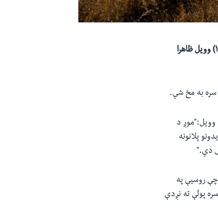
د متحده ایالتونو د بهرنیو چارو وزیر انټوني بلینکن د چهار شنبې په ورځ ډسبمر ۱(لیندۍ ۱۰) وویل ظاهرا
 سره به مخ شي.
ه وویل:"موږ د
دونو پلانونه
ل دي."
 چې روسیې په
سره پولې ته نږدې