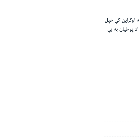
۳ خبرداری ورکړ، که ناټو په اوکراین کې خپل
د پوځیان به یې