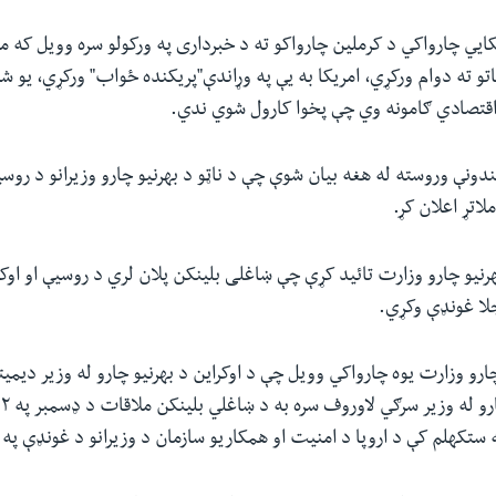
یي چارواکي د کرملین چارواکو ته د خبرداری په ورکولو سره وویل که مس
اتو ته دوام ورکړي، امریکا به یې په وړاندې"پریکنده ځواب" ورکړي، یو ش
اقتصادي ګامونه وي چې پخوا کارول شوي ندي.
دونې وروسته له هغه بیان شوې چې د ناټو د بهرنیو چارو وزیرانو د روسی
لاتړ اعلان کړ.
هرنیو چارو وزارت تائید کړې چې ښاغلی بلینکن پلان لري د روسیې او اوکر
جلا غونډې وکړي.
چارو وزارت یوه چارواکي وویل چې د اوکراین د بهرنیو چارو له وزیر دیمیتر
 ستکهلم کې د اروپا د امنیت او همکاریو سازمان د وزیرانو د غونډې پ