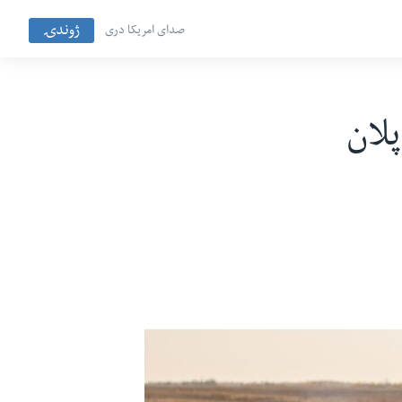
ژوندۍ
صدای امریکا دری
پلان