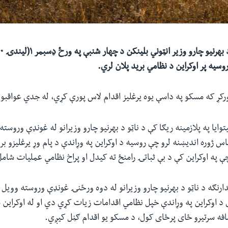
یه پر اوکراین د نظامي برید پلان لري.
کړ که مسکو په داسې یوه یرغلیز اقدام لاس پورې کړي، له جدي عواقبو
وایا په پلازمینه ریګا کې د ناټو د بهرنیو چارو وزیرانو له غونډې وروست
 ژوره اندیښنه لرو چې روسیه د اوکراین په وړاندې د پام وړ یرغلیزو بری
چې په اوکراین کې د بې ثباتۍ رامنځ ته کیدل او پراخ نظامي عملیات شام
رنګه د ناټو د بهرنیو چارو وزیرانو له دوه ورځنۍ غونډې وروسته وویل
 د اوکراین په وړاندې خپل نظامي اقدامات زیات کړي دي او له اوکراین 
افه سرتیرو ځای پرځای کول، د مسکو یو اقدام ګڼل کیږي.