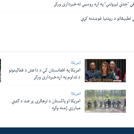
بلې "جدي تیروتنې" په اړه روسیې ته خبرداری ورکړ
 تطبیقاتو د روڼتیا غوښتنه کړې
امریکا
امریکا په افغانستان کې د داعش د فعالیتونو
د تداوم په اړه خبرداری ورکړ
امریکا
امریکا او پاکستان د ترهګرۍ پر ضد د ګډې
مبارزې ژمنه وکړه