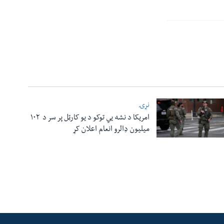
نړۍ
امریکا د نشه یي توکو د یو کارټل پر سر د ۱۰۲
میلیون ډالرو انعام اعلان کړ