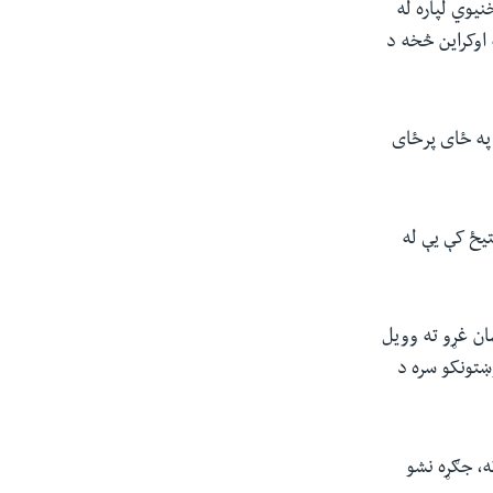
نیوي لپاره له
 اوکراین څخه د
 په ځای پرځای
 ختیځ کې یې له
ان غړو ته وویل
تونکو سره د
ه، جګړه نشو