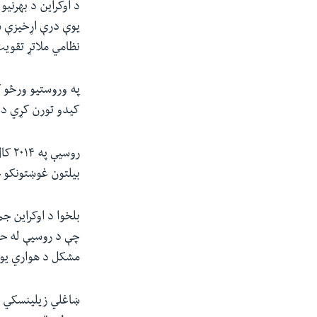
د اوکراین د بهرنی
یوې درې اړخیزې ست
نظامي ملاتړ تقوی
په وروستیو ورځو ک
کیدو تورن کړي د
روسی
بیلتون غوښتونکو ج
بلخوا د اوکراین ج
چې د روسیې له حک
مشکل د هواري یواز
ښاغلي زیلینسکي وو