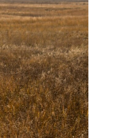
ئ
ټون
ای
ه
اړ
ئ