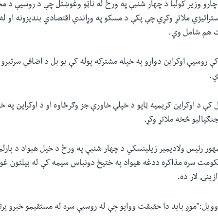
و چارو وزیر کولبا د چهار شنبې په ورځ له ناټو وغوښتل چې د روسیې د مخ
راتیژي ملاتړ وکړي چې پکې د مسکو په وړاندې اقتصادي بندیزونه او له
ت هم شامل وي.
ې روسیې اوکراین دواړو په خپله مشترکه پوله کې یو بل د اضافي سرتیرو
ي.
ې په ۲۰۱۴ کال کې د اوکراین کریمیه ټاپو د خپلې خاورې جز وګرځاوه او د اوکراین په
نګیالیو څخه ملاتړ وکړ.
مهور رئیس ولادیمیر زیلینسکي د چهار شنبې په ورځ د خپل هیواد د پارلم
ومت سره مذاکره ددغه هیواد په ختیځ دونباس سیمه کې له بیلتون غوښ
ینۍ لار ده.
یل:"موږ باید دا حقیقت ووایو چې له روسیې سره له مستقیمو خبرو پرت