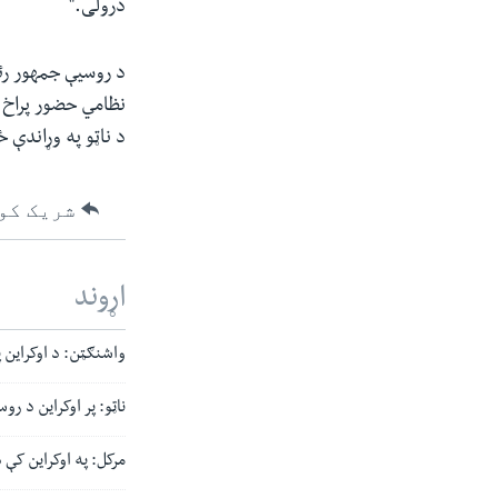
درولی."
نظامي حضور پراخ ک
د ناټو په وړاندې 
شریک کو
اړوند
واشنګټن: د اوکراین 
ناټو: پر اوکراین د روس
مرکل: په اوکراین کې 