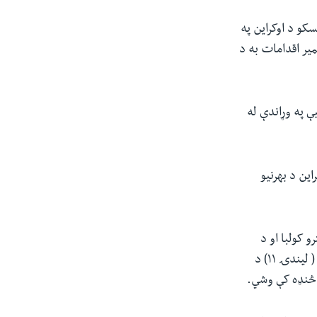
کو د اوکراین په
میر اقدامات به د
ې په وړاندې له
این د بهرنیو
و کولبا او د
روسیې د بهرنیو چارو له وزیر سرګي لاوروف سره به د ښاغلي بلینکن ملاقات د ډسمبر په ۲ ( لیندۍ ۱۱) د
ه څنډه کې وشي.