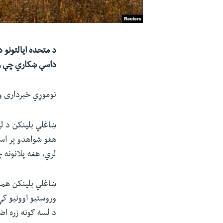
داسې ښکاري چې روس
نوموړي خبرداری ور
ښاغلي بلینکن د لیت
هغو شواهدو پر اساس
لري، هغه پلانونه 
ښاغلي بلینکن همدا
وروستیو اوونیو کې
د لسه ګونه زره اض