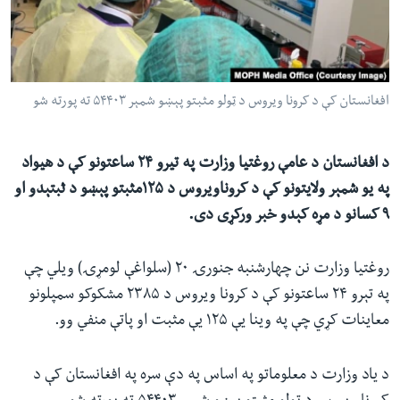
ئ
له مونږ سره په تماس کې پاتې شئ
ټون
ای
ه
افغانستان کې د کرونا ویروس د ټولو مثبتو پېښو شمېر ۵۴۴۰۳ ته پورته شو
ژبې
اړ
ئ
د افغانستان د عامې روغتیا وزارت په تیرو ۲۴ ساعتونو کې د هیواد
په یو شمېر ولایتونو کې د کروناویروس د ۱۲۵مثبتو پېښو د ثبتېدو او
۹ کسانو د مړه کېدو خبر ورکړی دی.
روغتیا وزارت نن چهارشنبه جنورۍ ۲۰ (سلواغې لومړۍ) ویلي چې
په تېرو ۲۴ ساعتونو کې د کرونا ویروس د ۲۳۸۵ مشکوکو سمپلونو
معاینات کړي چې په وینا یې ۱۲۵ یې مثبت او پاتې منفي وو.
د یاد وزارت د معلوماتو په اساس په دې سره په افغانستان کې د