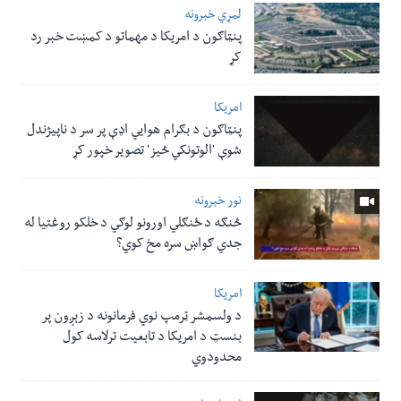
لمړي خبرونه
پنټاګون د امریکا د مهماتو د کمښت خبر رد
کړ
امریکا
پنټاګون د بګرام هوایي اډې پر سر د ناپيژندل
شوې 'الوتونکي څيز' تصویر خپور کړ
نور خبرونه
څنګه د ځنګلي اورونو لوګي د خلکو روغتیا له
جدي ګواښ سره مخ کوي؟
امریکا
د ولسمشر ټرمپ نوي فرمانونه د زېږون پر
بنسټ د امریکا د تابعیت ترلاسه کول
محدودوي