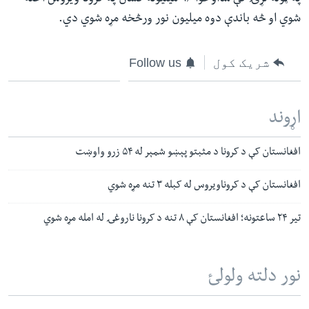
شوي او څه باندې دوه میلیون نور ورڅخه مړه شوي دي.
شریک کول
Follow us
اړوند
افغانستان کې د کرونا د مثبتو پېښو شمېر له ۵۴ زرو واوښت
افغانستان کې د کروناویروس له کبله ۳ تنه مړه شوي
تیر ۲۴ ساعتونه؛ افغانستان کې ۸ تنه د کرونا ناروغۍ له امله مړه شوي
نور دلته ولولئ