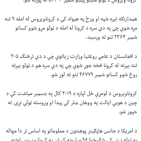
کرونا ویروس د ټولو مثبتو پېښو شمېر ۵۴۴۰۳ ته پورته شو.
همدارنګه تیره شپه او ورځ په هیواد کې د کروناویروس له امله ۹ تنه
مړه شوي چې په دې سره د کرونا له امله د ټولو مړو شوو کسانو
شمېر ۲۳۶۳ تنو ته ورسېد.
د افغانستان د عامې روغتیا وزارت زیاتوي چې د دې ترڅنګ ۲۰۵
تنه بیرته له کرونا څخه جوړ شوي چې په دې سره هم د ټولو بیرته
روغ شوو کسانو شمېر ۴۶۷۷۹ تنو ته لوړ شو.
کروناویروس د لومړي ځل لپاره د ۲۰۱۹ کال په ډسمبر میاشت کې د
چین د هوبي ایالت په ووهان ښار کې پیدا او وروسته ټولې نړۍ ته
خپور شو.
د امریکا د جانس هاپګینز پوهنتون د معلوماتو په اساس تر دا مهاله
په ټوله نړۍ کې شااوخوا ۹۶ میلیونه کسان په کرونا ویروس اخته