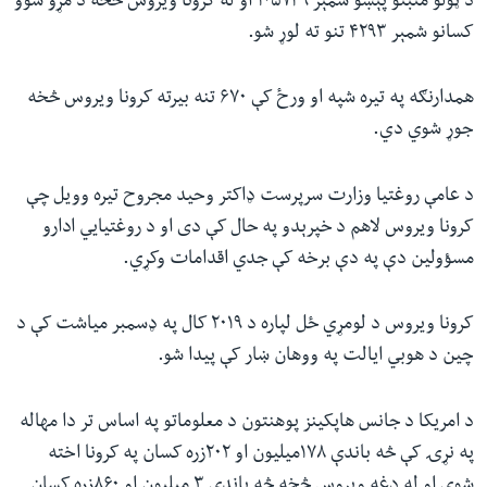
د ټولو مثبتو پېښو شمېر ۱۰۵۷۴۹ او له کرونا ویروس څخه د مړو شوو
کسانو شمېر ۴۲۹۳ تنو ته لوړ شو.
همدارنګه په تیره شپه او ورځ کې ۶۷۰ تنه بیرته کرونا ویروس څخه
جوړ شوي دي.
د عامې روغتیا وزارت سرپرست ډاکتر وحید مجروح تیره وویل چې
کرونا ویروس لاهم د خپرېدو په حال کې دی او د روغتیایي ادارو
مسؤولین دې په دې برخه کې جدي اقدامات وکړي.
کرونا ویروس د لومړي ځل لپاره د ۲۰۱۹ کال په ډسمبر میاشت کې د
چین د هوبي ایالت په ووهان ښار کې پيدا شو.
د امریکا د جانس هاپکینز پوهنتون د معلوماتو په اساس تر دا مهاله
په نړۍ کې څه باندې ۱۷۸میلیون او ۲۰۲زره کسان په کرونا اخته
شوي او له دغه ویروس څخه څه باندې ۳ میلیون او ۸۶۰زره کسان