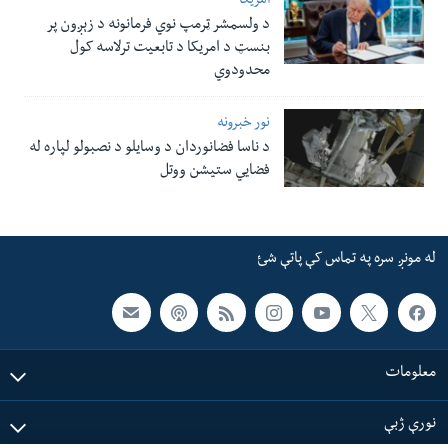
امریکا
د ولسمشر ټرمپ نوي فرمانونه د زېږون پر
بنسټ د امریکا د تابعیت ترلاسه کول
محدودوي
نور خبرونه
د ناسا فضانوردان د وسایلو د نصبولو لپاره له
فضایي ستیشن ووتل
له مونږ سره په تماس کې پاتې شئ
معلومات
نورې ژبې