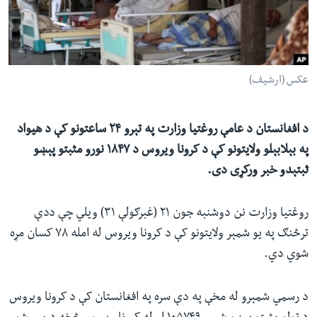
ئ
له مونږ سره په تماس کې پاتې شئ
ټون
ای
ه
عکس (ارشیف)
ژبې
اړ
ئ
د افغانستان د عامې روغتیا وزارت په تېرو ۲۴ ساعتونو کې د هیواد
په بېلابېلو ولایتونو کې د کرونا ویروس د ۱۸۴۷ نورو مثبتو پېښو
ثبتېدو خبر ورکړی دی.
روغتیا وزارت نن دوشنبه جون ۲۱ (غبرګولې ۳۱) ویلي چې ددې
ترڅنګ په یو شمېر ولایتونو کې د کرونا ویروس له امله ۷۸ کسان مړه
شوي دي.
د رسمي شمېرو له مخې په دې سره په افغانستان کې د کرونا ویروس