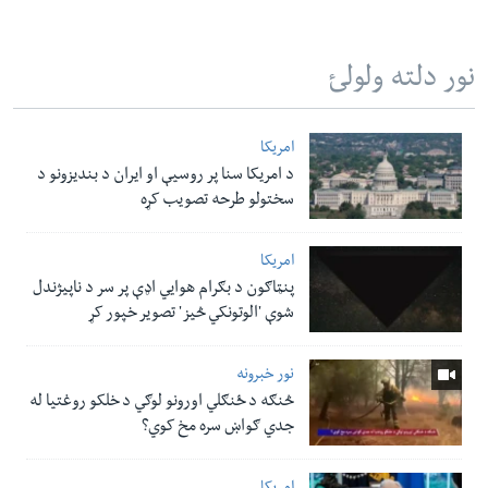
نور دلته ولولئ
امریکا
د امریکا سنا پر روسیې او ایران د بندیزونو د
سختولو طرحه تصویب کړه
امریکا
پنټاګون د بګرام هوایي اډې پر سر د ناپيژندل
شوې 'الوتونکي څيز' تصویر خپور کړ
نور خبرونه
څنګه د ځنګلي اورونو لوګي د خلکو روغتیا له
جدي ګواښ سره مخ کوي؟