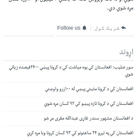
مړه شوي دي.
شریک کول
Follow us
اړوند
سور صلیب: افغانستان کې یوه میاشت کې د کرونا پیښې ۲۴۰۰فیصده زیاتې
شوي
افغانستان کې د کرونا مثبتې پېښې له ۱۰۰زرو واوښتې
افغانستان کې د کرونا تازه پېښو کې ۹۲ کسان مړه شوي
د افغانستان مشهور سندر غاړی عبدالله مقری مړ شو
افغانستان کې په تیرو ۲۴ ساعتونو کې ۹۳ کسان کرونا وبا مړه کړي