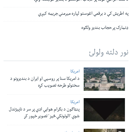
د هند افراطي ګوند پر حجاب اغوستلو د بندیز غوښتنه وکړه
په اطریش کې د برقعې اغوستو لپاره میرمنې جریمه کیږي
ډنمارک پر حجاب بندیز ولګوه
نور دلته ولولئ
امریکا
د امریکا سنا پر روسیې او ایران د بندیزونو د
سختولو طرحه تصویب کړه
امریکا
پنټاګون د بګرام هوایي اډې پر سر د ناپيژندل
شوې 'الوتونکي څيز' تصویر خپور کړ