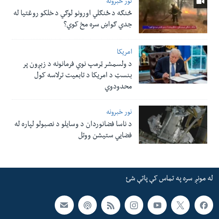
نور خبرونه
څنګه د ځنګلي اورونو لوګي د خلکو روغتیا له
جدي ګواښ سره مخ کوي؟
امریکا
د ولسمشر ټرمپ نوي فرمانونه د زېږون پر
بنسټ د امریکا د تابعیت ترلاسه کول
محدودوي
نور خبرونه
د ناسا فضانوردان د وسایلو د نصبولو لپاره له
فضایي ستیشن ووتل
له مونږ سره په تماس کې پاتې شئ