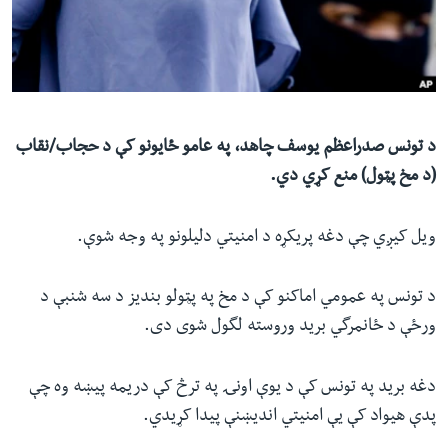
ئ
له مونږ سره په تماس کې پاتې شئ
ټون
ای
ه
ژبې
اړ
د تونس صدراعظم یوسف چاهد، په عامو ځایونو کې د حجاب
/
نقاب
ئ
(د مخ پټول) منع کړي دي.
ویل کیږي چې دغه پریکړه د امنیتي دلیلونو په وجه شوې.
د تونس په عمومي اماکنو کې د مخ په پټولو بندیز د سه شنبې د
ورځې د ځانمرگي برید وروسته لگول شوی دی.
دغه برید په تونس کې د یوې اونۍ په ترڅ کې دریمه پیښه وه چې
پدې هیواد کې یې امنیتي اندیښنې پیدا کړیدي.