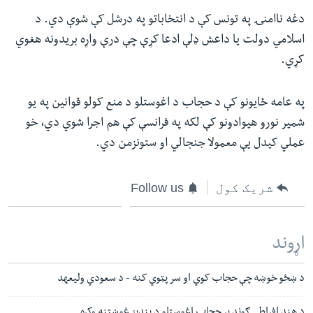
دغه ناامنۍ په تونس کې د انتخاباتو په درشل کې شوې دي. د
اسلامي دولت یا داعش ډلې ادعا کړې چې درې واړه بریدونه هغوي
کړي.
په عامه ځایونو کې د حجاب د اغوستلو د منع کولو قوانین په یو
شمیر نورو هیوادونو کې لکه په فرانسې کې هم اجرا شوي دي، خو
عملي کیدل یې معمولا جنجالي او ستونزمن دي.
شریک کول
Follow us
اړوند
د ښځو خوښه چې حجاب کوي او سر پټوي کنه - د سعودي ولیعهد