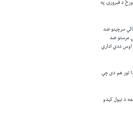
ه ورځ د فبرورۍ په
الي سرچینو ضد
الي مرستو ضد
 اوس ددې ادارې
ا تور هم دی چې
غه د نیول کیدو