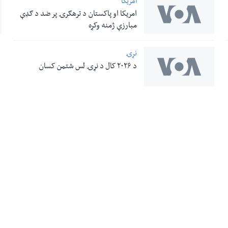
امریکا
امریکا او پاکستان د ترهګرۍ پر ضد د ګډې
مبارزې ژمنه وکړه
نړۍ
د ۲۰۲۶ کال د نړۍ لس شتمن کسان
له مونږ سره په تماس کې پاتې شئ
ری