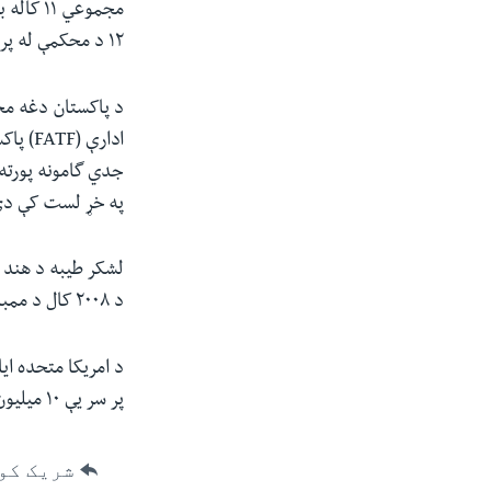
مجموعي 
١٢ د محکمې له پریکړې وروسته پولیسو ته سپارل شوي دي.
د پاکستان دغه مح
ادارې
جدي گامونه پورته
په خړ لست کې دی
لشکر طیبه د هند 
د ٢٠٠٨ کال د ممبای په حملو کې یې لاس درلود چې ١٦٦ تنه په کې وژل شوي وو.
د امریکا متحده ای
پر سر یې ۱۰ میلیون ډالره جایزه هم ټاکلې وه.
شریک کو