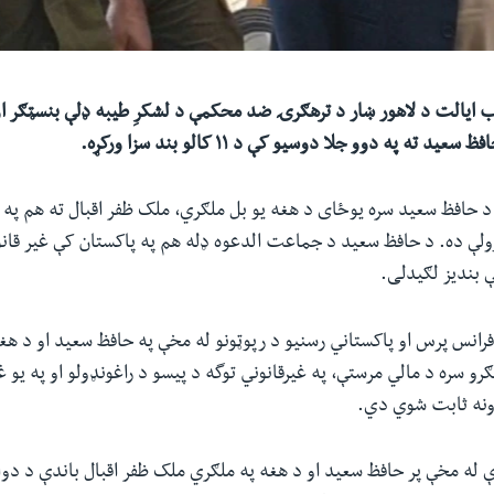
ب ایالت د لاهور ښار د ترهګرۍ ضد محکمې د لشکرِ طیبه ډلې بنسټګر 
د ته په دوو جلا دوسیو کې د ١١ کالو بند سزا ورکړه.
حافظ سعید سره یوځای د هغه یو بل ملګري، ملک ظفر اقبال ته هم په 
 اورولې ده. د حافظ سعید د جماعت الدعوه ډله هم په پاکستان کې غیر قا
ې بندیز لګیدلی.
انس پرس او پاکستاني رسنیو د رپوټونو له مخې په حافظ سعید او د هغ
ګرو سره د مالي مرستې، په غیرقانوني توگه د پیسو د راغونډولو او په یو غ
ونه ثابت شوي دي.
 له مخې پر حافظ سعید او د هغه په ملګري ملک ظفر اقبال باندې د دوا