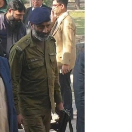
ئ
ټون
ای
ه
اړ
ئ