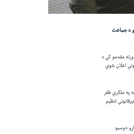
او د جماعت
ورته مقدمو کې د
نوني اعلان شوې
ه په ملګري ظفر
یرقانوني تنظیم
ړو دوسیو