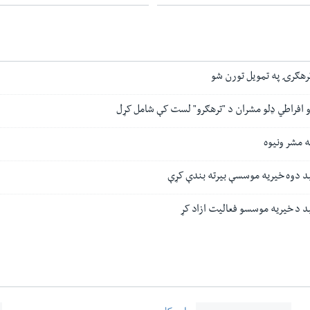
رهګرۍ په تمویل تورن شو
 افراطي ډلو مشران د "ترهګرو" لست کې شامل کړل
 مشر ونیوه
د دوه خیریه موسسې بیرته بندې کړې
 د خیریه موسسو فعالیت ازاد کړ