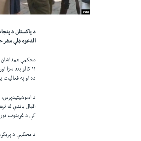
د پاکستان د پنجا
الدعوه ډلې مشر حافظ سعی
محکمې همداشان د 
١١ کالو بند سزا
ده او په فعالیت ی
د اسوشیتیدپرس، فر
اقبال باندې له تره
کې د غړیتوب تور
د محکمې د پریکړې