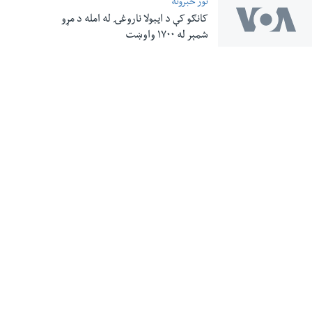
نور خبرونه
کانګو کې د ایبولا ناروغۍ له امله د مړو
شمېر له ۱۷۰۰ واوښت