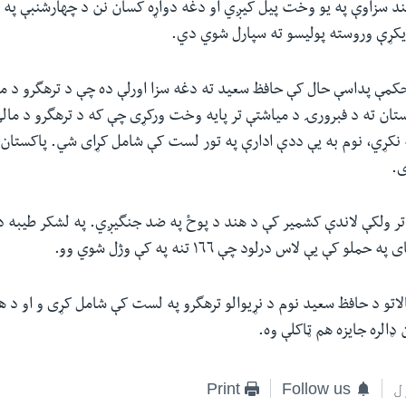
١١ کاله بند سزاوې په یو وخت پیل کیږي او دغه دواړه کسان نن د چهارشنبې پ
کمې پداسې حال کې حافظ سعید ته دغه سزا اورلې ده چې د ترهگرو د م
 (FATF) پاکستان ته د فبرورۍ د میاشتې تر پایه وخت ورکړی چې که د ترهگرو د م
 نکړي، نوم به یې ددې ادارې په تور لست کې شامل کړای شي. پاکستان
.
تر ولکې لاندې کشمیر کې د هند د پوځ په ضد جنگیږي. په لشکر طیبه د
الاتو د حافظ سعید نوم د نړیوالو ترهگرو په لست کې شامل کړی و او د ه
ل
Follow us
Print