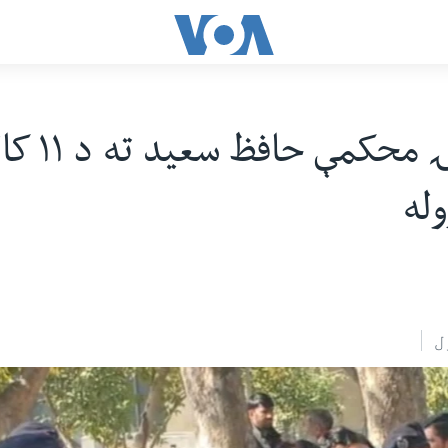
پاکستانۍ محکم
وله
ل