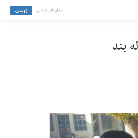
ژوندۍ
صدای امریکا دری
ې حافظ سعید ته د ۱۱ کاله بند