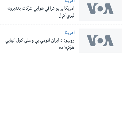
امریکا
امریکا پر یو عراقي هوایي شرکت بندیزونه
له مونږ سره په تماس کې پاتې شئ
لېري کړل
امریکا
روبیو: د ایران اټومي بې وسلې کول 'نهايي
ژبې
هوکړه' ده
معلومات
نورې ژبې
اړیکې
صدای امریکا د
زموږ په اړه
ډیوه راډیو
٥٠٨ ماده
VOA English
ستاسې محرمیت
وائس آف امریکہ