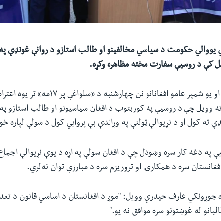
 یووالي حکومت د سیاسي مخالفینو او طالب استازو د روانې غونډې په 
بل کې د روسیې سفارت مخته مظاهره وکړه.
دغه مدني فعالانو او یو شمېر عامو افغانانو نن چهارشنبه د 
ته وویل چې د روسیې په کوربتوب د افغان سیاسیونو او طالب استازو په
ته کول او د نړیوالې ټولنې په وړاندې بې پروايي کول د سولې لپاره خو
په دغه کار سره وښودل چې د افغان سولې په اړه د یوې نړیوالې اجماع را
فغانستان سره د همکارۍ او تروریزم سره د مبارزې توان نه‌لري.
 جوړونکي عارف حیدري وویل: "موږ د افغانستان د اساسي قانون د تعدیل
البانو له غوښتونو سره موافق نه یو."