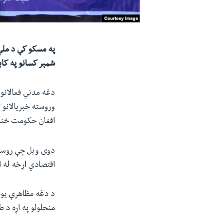
په مسکو کې د ملي
شمېر کسانو په کا
وروسته خبریالانو 
افغان حکومت څنډې 
دوی ویل چې روسیې 
اقتصادي اړخه له ا
د دغه مظاهرې یوه
منحلولو په اړه د ط