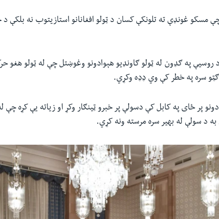
 مسکو غونډې ته تلونکې کسان د ټولو افغانانو استازیتوب نه بلکې د خ
د روسیې په ګډون له ټولو ګاونډیو هېوادونو وغوښتل چې له ټولو هغو حر
ګټو سره په خطر کې وي ډډه وکړي.
دونو پر ځای په کابل کې دسولې پر خبرو ټینګار وکړ او زیاته یې کړه چې ل
 به د سولې له بهیر سره مرسته ونه کړي.