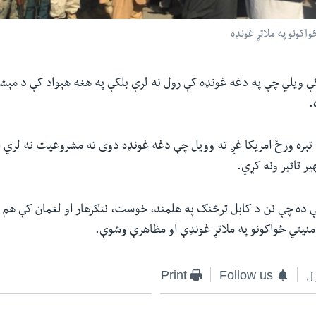
واکونو په ملاتړ غونډه
 ویلي چې په دغه غونډه کې رول نه لرې بلکې په هغه هېواد کې د مېشت
.
ېره ورځ امریکا غږ ته وویل چې دغه غونډه دوی ته مشروعیت نه لري او
یر تاثیر ونه کړي.
ې ده چې نن د کابل ترڅنګ په هلمند، خوست، ننګرهار او لغمان کې هم
امنیتي ځواکونو په ملاتړ غونډې او مظاهرې وشوې.
ل
Follow us
Print