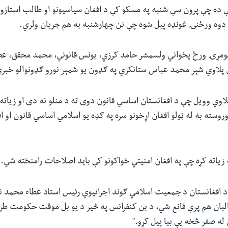
 ده چې پرون سې شنبه په مسکو کې د افغان سیاسیونو او طالب استازو 
و دوه ورځنۍ غونډه پیل شوه چې نن چهارشنبه به هم جریان ولري.
ومړۍ ورځ پخواني ولسمشر حامد کرزي، یونس قانوني، محمد محقق، عطا
ي پلاوي شېر محمد عباس ستانکزي په ګډون یو شمېر نورو ګډونوالو خبر
لاوي وویل چې د افغانستان اساسي قانون دوی ته د منلو نه دی او زیاته 
وسته به له ټولو افغان اړخونو سره په ګډه یو اسلامي اساسي‌ قانون او ا
زیاته کړه چې په افغان امنیتي ځواکونو کې باید اصلاحات رامنځته شي.
د افغانستان د جمعیت اسلامي ګوند اجرائیوي رئیس استاد عطاء محمد نو
بان هم پرې قانع شي، د بن کنفرانس په څیر د یو بل موقت حکومت طرح
له صفر څخه یې بیا پیل کړو."