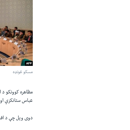
مسکو غونډه
مظاهره کوونکو د ا
عباس ستانکزي او 
دوی ویل چې د افغا