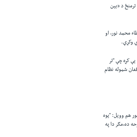
ترمنځ د «بین
ء محمد نور، او
ې وکړې.
یې کړه چې "تر
فغان شموله نظام
ر هم وویل: "یوه
ه ده،مګر دا په