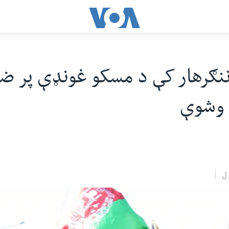
ننګرهار کې د مسکو غونډې پر ض
 وشوې
ل