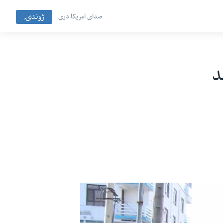
ژوندۍ
صدای امریکا دری
د