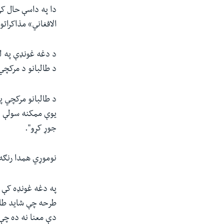
دا په داسې حال کې
الافغاني» مذاکرات
د دغه غونډې په ل
د طالبانو د مرکچ
د طالبانو مرکچي پ
یوې ممکنه سولې ور
جوړ کړو".
نوموړي همدا رنګه 
په دغه غونډه کې 
طرحه چې شاید طال
دې معنا نه ده چې 