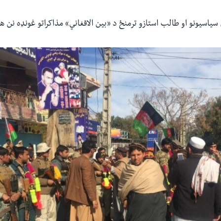
سیاسیونو او طالب استازو ترمنځ د «بین الافغاني» مذاکراتو غونډه نن ه