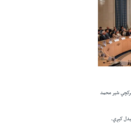
 مرکچي شیر محمد
یدل کېږي.