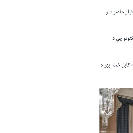
پلو خاصو ډلو
کتونو چې د
ه کابل څخه بهر د