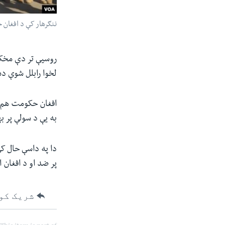
ننګرهار کې د افغان ځ
روسیې تر دې مخکې
لخوا رابلل شوې ده
افغان حکومت هم ت
به یې د سولې پر به
دا په داسې حال ک
پر ضد او د افغان 
شریک کو