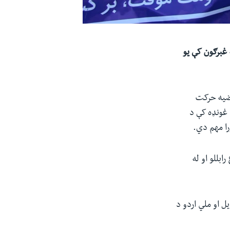
غبرګون کې یو
«سلواغې پر ۱۷مه» تر یوه اعتراضیه حرکت
 غونډه کې د
را مهم دي.
بللو او له
 او ملي اردو د