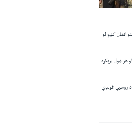
و افغان کډوالو
 هر ډول پرېکړه
 د روسیې غونډې