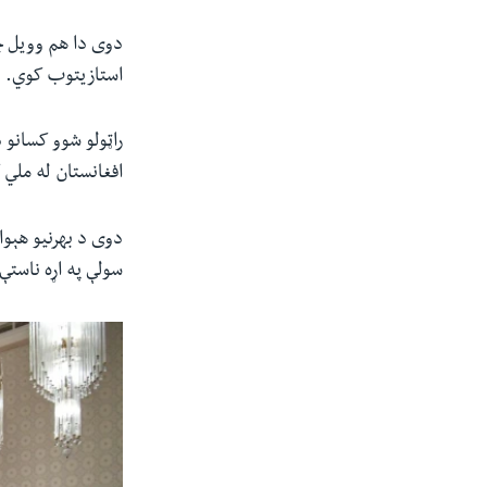
دوی دا هم وویل چې
استازیتوب کوي.
راټولو شوو کسانو 
افغانستان له ملي 
دوی د بهرنیو هېوا
سولې په اړه ناستې