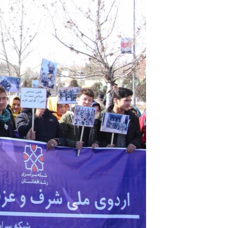
ئ
ټون
ای
ه
اړ
ئ