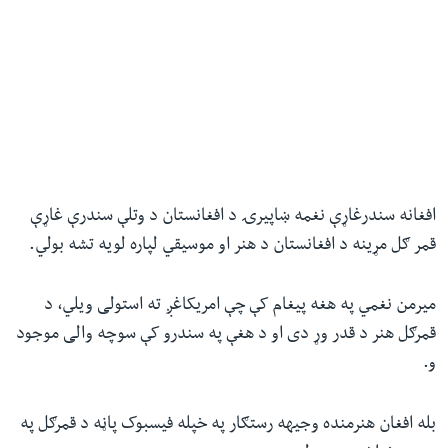
افغانه سندرغاړې نغمه ښاپیرۍ د افغانستان د وتلې سندرې غاړې
قمر ګل مړینه د افغانستان د هنر او موسیقي لپاره لویه تشه بولي.
میرمن نغمي په هغه پیغام کې چې امریکاغږ ته استولی ویلي، د
قمرګل هنر د قدر وړ دی او د هغې په سندرو کې سوچه والی موجود
و.
بله افغان هنرمنده وجیهه رستګار په خپله فیسبوک پاڼه د قمرګل په