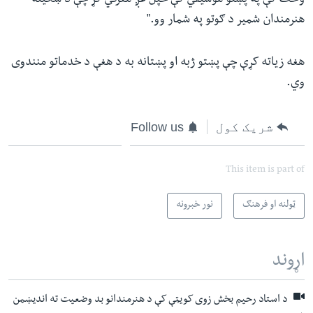
وخت کې په پښتو موسیقي کې خپل غږ معرفي کړ چې د ښځینه
هنرمندان شمیر د ګوتو په شمار وو."
هغه زیاته کړې چې پښتو ژبه او پښتانه به د هغې د خدماتو منندوی
وي.
شریک کول
Follow us
This item is part of
ټولنه او فرهنګ
نور خبرونه
اړوند
د استاد رحیم بخش زوی کویټې کې د هنرمندانو بد وضعیت ته اندیښمن