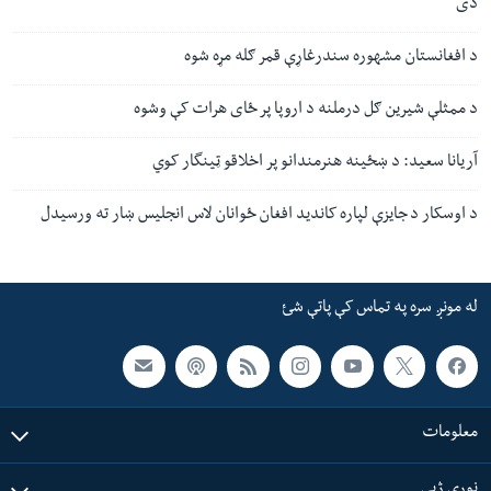
دی
د افغانستان مشهوره سندرغاړې قمر ګله مړه شوه
د ممثلې شيرین ګل درملنه د اروپا پر ځای هرات کې وشوه
آریانا سعید: د ښځینه هنرمندانو پر اخلاقو ټینگار کوي
د اوسکار د جایزې لپاره کاندید افغان ځوانان لاس انجلیس ښار ته ورسیدل
له مونږ سره په تماس کې پاتې شئ
معلومات
نورې ژبې