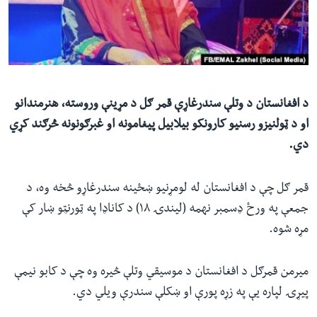
ئ
له مونږ سره په تماس کې پاتې شئ
ټون
ای
ه
ژبې
اړ
د افغانستان د وتلې سندرغاړې قمر ګل د مړینې وروسته، هنرمندانو
ئ
او د ټولنیزو رسنیو کارونکو بیلابیل پیغامونه او غبرګونونه څرګند کړي
دي.
قمر ګل چې د افغانستان له لومړنیو ښځینه سندرغاړو څخه وه، د
جمعې په ورځ ډسمبر نهمه (لیندۍ ۱۸) د کاناډا په ټورنټو ښار کې
مړه شوه.
میرمن قمرګل د افغانستان د موسیقي وتلې څیره وه چې د کابو نیمې
پیړۍ لپاره یې په زړه پورې او ښکلې سندرې ویلي دي.