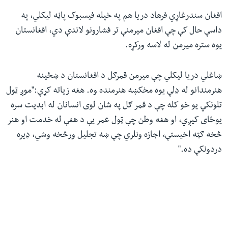
افغان سندرغاړي فرهاد دریا هم په خپله فیسبوک پاڼه لیکلي، په
داسې حال کې چې افغان میرمنې تر فشارونو لاندې دي، افغانستان
یوه ستره میرمن له لاسه ورکړه.
ښاغلي دریا لیکلي چې میرمن قمرګل د افغانستان د ښځینه
هنرمندانو له ډلې یوه مخکښه هنرمنده وه. هغه زیاته کړې:"موږ ټول
تلونکي یو خو کله چې د قمر ګل په شان لوی انسانان له ابدیت سره
یوځای کیږي، او هغه وطن چې ټول عمر یې د هغې له خدمت او هنر
څخه ګټه اخیستې، اجازه ونلري چې ښه تجلیل ورڅخه وشي، ډیره
دردونکې ده."