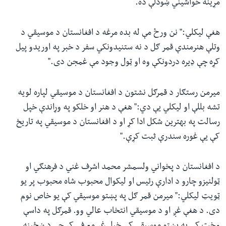
مړینه خواشیني ښودلې ده.
هغې لیکلي:" نن ورځ مې له بده مرغه د افغانستان د موسیقي د
وتلې هنرمندې قمر ګل د نه ستنیدونکي سفر د خبر په اوریدو پیل
کړه چې ډیره دردونکې وه او ټول وجود مې غمجن دی."
میرمن رستګار د قمرګل نشتون د افغانستان د موسیقي لپاره لویه
تشه بللې او لیکلي یې دي:" هغې د هنر او خلکو په وړاندې خپل
رسالت په بهترین شکل ادا کړ او د افغانستان د موسیقي په تاریخ
کې یې غوره سندرې ثبت کړې."
د افغانستان د پخواني ولسمشر محمد اشرف غني د فرهنګي او
ټولنیزو چارو د ادارې رئیس او لیکوال محبوب شاه محبوب پر یو
ټویټ لیکلي:" میرمن قمر ګل په پښتو موسیقي کې یو خاص نوم
دی. د هغې غږ او د موسیقي انتخاب عالي وو. قمرګل په داسې