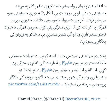
د افغانستان پخواني ولسمشر حامد کرزي د قمر ګل په مړینه
خواشیني ښودلې او پر یو ټویټ یې لیکلي:"په ډېرې خواشینۍ سره
مې خبر ترلاسه کړ چې د هېواد د موسیقي ځلانده ستورې مېرمن
قمرگل په غربت کی له نړۍ سترگې پټې کړې
.
میرمن قمرگل د هېواد
نامتو سندرغاړې وه او گڼ شمېر سندرې یې د خلګو په زړونو کی
یادگار پرېښودې
."
په ډېرې خواشینۍ سره مې خبر ترلاسه کړ چې د هېواد د موسیقي
ځلانده ستورې مېرمن
#قمرگل
په غربت کی له نړۍ سترگې پټې
کړې. انا لله و انا الیه راجعونمیرمن
#قمرگل
د هېواد نامتو
سندرغاړې وه او گڼ شمېر سندرې یې د خلګو په زړونو کی یادگار
پرېښودې.مړینه یې د هېواد…
pic.twitter.com/1TnHP1rrdv
December 10, 2022
— Hamid Karzai (@KarzaiH)