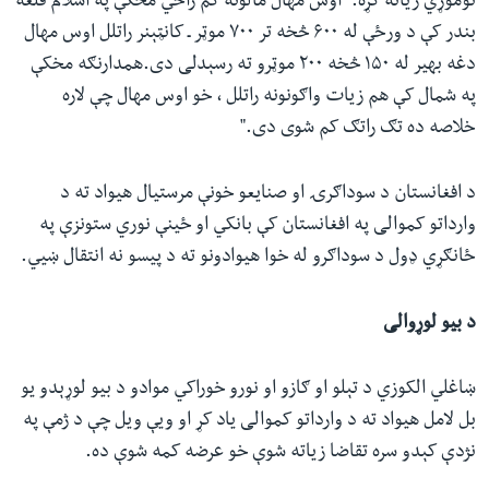
نوموړي زیاته کړه: "اوس مهال مالونه کم راځي مخکې په اسلام قلعه
بندر کې د ورځې له ۶۰۰ څخه تر ۷۰۰ موټر ـ کانټېنر راتلل اوس مهال
دغه بهیر له ۱۵۰ څخه ۲۰۰ موټرو ته رسېدلی دی.همدارنګه مخکې
په شمال کې هم زیات واګونونه راتلل ، خو اوس مهال چې لاره
خلاصه ده تګ راتګ کم شوی دی."
د افغانستان د سوداګرۍ او صنایعو خونې مرستیال هیواد ته د
وارداتو کموالی په افغانستان کې بانکي او ځینې نوري ستونزې په
ځانګړي ډول د سوداګرو له خوا هیوادونو ته د پیسو نه انتقال ښيي.
د بیو لوړوالی
ښاغلي الکوزي د تېلو او ګازو او نورو خوراکي موادو د بیو لوړېدو یو
بل لامل هیواد ته د وارداتو کموالی یاد کړ او ویې ویل چې د ژمې په
نژدې کېدو سره تقاضا زیاته شوې خو عرضه کمه شوې ده.