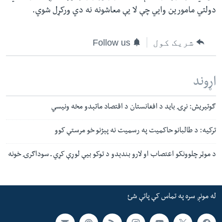
دولتي مامورین وايي چې لا یې معاشونه نه دي ورکړل شوي.
شریک کول
Follow us
اړوند
ګوتیریش: نړۍ باید د افغانستان د اقتصاد ماتېدو مخه ونیسي
ترکیه: د طالبانو حاکمیت په رسمیت نه پېژنو خو مرستې کوو
د موټر چلوونکو اعتصاب او لارو بندېدو د توکو بیې لوړې کړي ـ سوداګرۍ خونه
له مونږ سره په تماس کې پاتې شئ