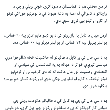
تر دې مخکې هم د افغانستان د سوداګرۍ خونې ویلي و چې د
وارداتو د کموالي له امله په دغه هیواد کې د لومړنیو خوراکي توکو
او ګازو او تېلو بیې لوړې شوي دي.
اوس مهال د کابل په بازارونو کې د یو کیلو مایع ګازو بیه ۹۰ افغانۍ،
یو لېټر پټرول بیه ۷۲ افغانۍ او یو لېټر ډېزلو بیه ۶۰ افغانۍ ده.
په داسې حال کې پر کابل د طالبانو له حاکمیت څخه شااوخوا دوې
میاشتې تیریږي خو تر دا مهاله په په افغانستان کې سیاسي او
اقتصادي وضعیت نور مال حالت ته نه دی ګرځېدلی او لومړنیو
توکو ترڅنګ د ګازو او تېلو بیې جګې شوي او زرګونه کسان هم ورسره
بېکاره شوي دي.
په داسې حال کې چې په کابل کې د طالبانو حکومت ویلي چې
دولتي کار کوونکو ته یې د معاشونو ورکولو بهیر پیل کړی، خو ځیني