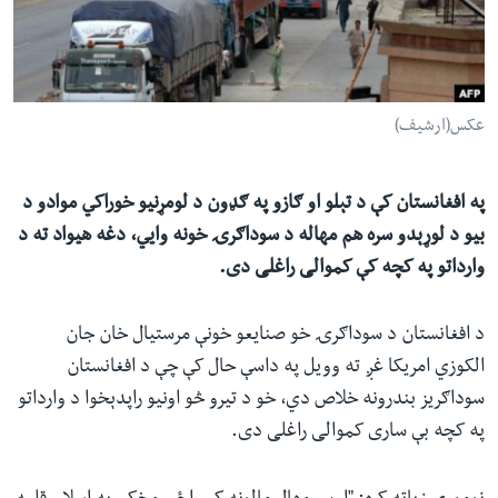
ئ
له مونږ سره په تماس کې پاتې شئ
ټون
ای
ه
عکس(ارشیف)
ژبې
اړ
ئ
په افغانستان کې د تېلو او ګازو په ګډون د لومړنیو خوراکي موادو د
بیو د لوړېدو سره هم مهاله د سوداګرۍ خونه وايي، دغه هیواد ته د
وارداتو په کچه کې کموالی راغلی دی.
د افغانستان د سوداګرۍ خو صنایعو خونې مرستیال خان جان
الکوزي امریکا غږ ته وویل په داسې حال کې چې د افغانستان
سوداګریز بندرونه خلاص دي، خو د تیرو څو اونیو راپدېخوا د وارداتو
په کچه بې ساری کموالی راغلی دی.