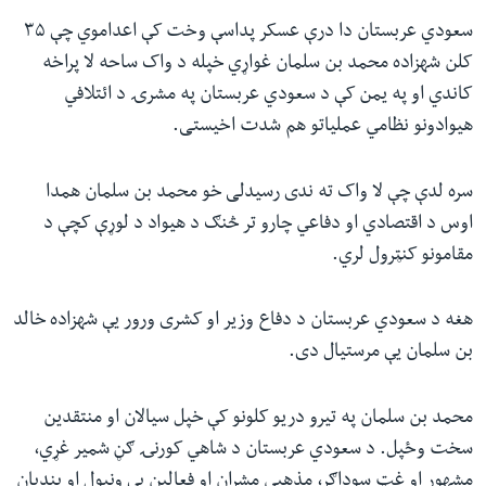
سعودي عربستان دا درې عسکر پداسې وخت کې اعداموي چې ۳۵
کلن شهزاده محمد بن سلمان غواړي خپله د واک ساحه لا پراخه
کاندي او په یمن کې د سعودي عربستان په مشرۍ د ائتلافي
هیوادونو نظامي عملیاتو هم شدت اخیستی.
سره لدې چې لا واک ته ندی رسیدلی خو محمد بن سلمان همدا
اوس د اقتصادي او دفاعي چارو تر څنګ د هیواد د لوړې کچې د
مقامونو کنټرول لري.
هغه د سعودي عربستان د دفاع وزیر او کشری ورور یې شهزاده خالد
بن سلمان یې مرستیال دی.
محمد بن سلمان په تیرو دریو کلونو کې خپل سیالان او منتقدین
سخت وځپل. د سعودي عربستان د شاهي کورنۍ ګڼ شمیر غړي،
مشهور او غټ سوداګر، مذهبي مشران او فعالین یې ونیول او بندیان