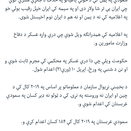
سعودي په یمن کې د حوثي یاغیانو په خلاف د جګړې مشري کوي
چې ایران یې تر شا ولاړ دی او په سیمه کې ایران خپل رقیب بولي خو
په اعلامیه کې نه د یمن او نه هم د ایران نوم اخیستل شوی.
په اعلامیه کې همدرانګه ویل شوي چې درې واړه عسکر د دفاع
وزارت مامورین و.
حکومت ویلي چې دا درې عسکر په محکمې کې مجرم ثابت شوي و
او نن د شنبې په ورځ، اپریل ۱۰ (وري۲۱) اعدام شول.
د بخښنې نړیوال سازمان د معلوماتو پر اساس په ۲۰۱۹ کال کې د
چین او ایران نه وروسته په نړۍ کې د ټولو نه ډیر کسان په سعودي
عربستان کې اعدام شوي و.
سعودي عربستان په ۲۰۱۹ کال کې ۱۸۴ کسان اعدام کړي و.