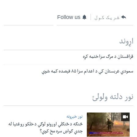
شریک کول
Follow us
اړوند
قزاقستان د مرګ سزا ختمه کړه
سعودي عربستان کې د اعدام سزا ۸۵ فیصده کمه شوې
نور دلته ولولئ
نور خبرونه
څنګه د ځنګلي اورونو لوګي د خلکو روغتیا له
جدي ګواښ سره مخ کوي؟