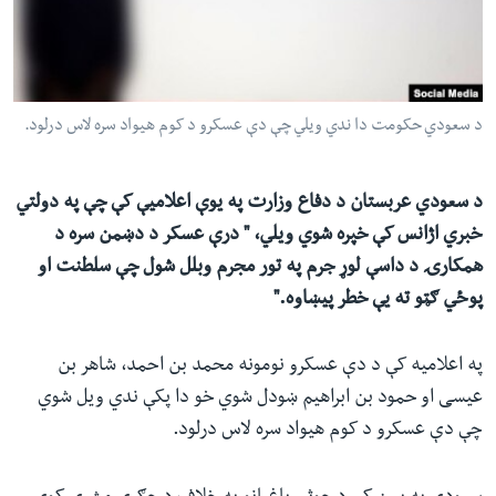
ئ
له مونږ سره په تماس کې پاتې شئ
ټون
ای
ه
د سعودي حکومت دا ندي ویلي چې دې عسکرو د کوم هیواد سره لاس درلود.
ژبې
اړ
ئ
د سعودي عربستان د دفاع وزارت په یوې اعلامیې کې چې په دولتي
خبري اژانس کې خپره شوي ویلي، " درې عسکر د دښمن سره د
همکارۍ د داسې لوړ جرم په تور مجرم وبلل شول چې سلطنت او
پوځي ګټو ته یې خطر پیښاوه."
په اعلامیه کې د دې عسکرو نومونه محمد بن احمد، شاهر بن
عیسی او حمود بن ابراهیم ښودل شوي خو دا پکې ندي ویل شوي
چې دې عسکرو د کوم هیواد سره لاس درلود.