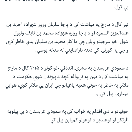
یې کړل.
تیر کال د مارچ په میاشت کې د پاچا سلمان ورور شهزاده احمد بن
عبدالعزیز السعود او د پاچا وراره شهزاده محمد بن نایف ونیول
شول. څو سرچینو ویلي چې دا کار محمد بن سلمان پدې خاطر کړی
و چې په کورنۍ کې دننه ناراضایتي له منځه یوسي.
د سعودي عربستان په مشرۍ ائتلافي ځواکونو د ۲۰۱۵ کال د مارچ
په میاشت کې د یمن په نړیواله کچه د پیژندل شوي حکومت د
ملاتړ په خاطر په حوثي شعیه یاغیانو چې ایران یې ملاتړ کوي، هوایي
بمبارۍ پیل کړلې.
حوثیانو د دې اقدام په ځواب کې په سعودي عربستان د بې پیلوټه
الوتکو او توغندیو د توغولو کمپاین پیل کړ.