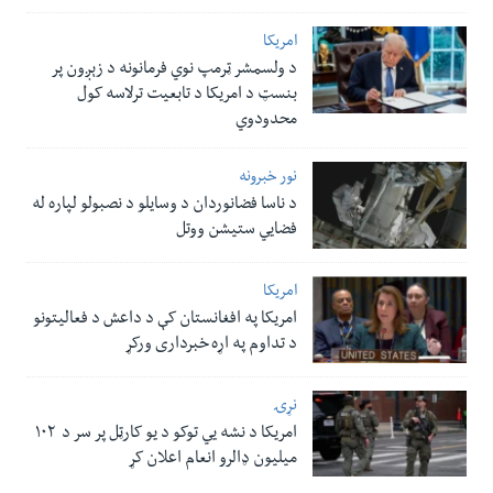
امریکا
د ولسمشر ټرمپ نوي فرمانونه د زېږون پر
بنسټ د امریکا د تابعیت ترلاسه کول
محدودوي
نور خبرونه
د ناسا فضانوردان د وسایلو د نصبولو لپاره له
فضایي ستیشن ووتل
امریکا
امریکا په افغانستان کې د داعش د فعالیتونو
د تداوم په اړه خبرداری ورکړ
نړۍ
امریکا د نشه یي توکو د یو کارټل پر سر د ۱۰۲
میلیون ډالرو انعام اعلان کړ