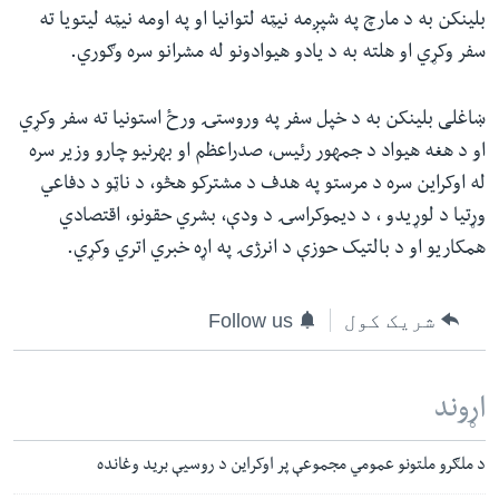
بلینکن به د مارچ په شپږمه نیټه لتوانیا او په اومه نیټه لیتویا ته
سفر وکړي او هلته به د یادو هیوادونو له مشرانو سره وګوري.
ښاغلی بلینکن به د خپل سفر په وروستۍ ورځ استونیا ته سفر وکړي
او د هغه هیواد د جمهور رئیس، صدراعظم او بهرنیو چارو وزیر سره
له اوکراین سره د مرستو په هدف د مشترکو هڅو، د ناټو د دفاعي
وړتیا د لوړیدو ، د دیموکراسۍ د ودې، بشري حقونو، اقتصادي
همکاریو او د بالتیک حوزې د انرژۍ په اړه خبري اتري‌ وکړي.
شریک کول
Follow us
اړوند
د ملګرو ملتونو عمومي مجموعې پر اوکراین د روسیې برید وغانده