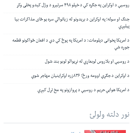
روسیې د اوکراین په جګړه کې د خپلو ۴۹۸ سرتیرو د وژل کیدو پخلی وکړ
جنګ او سوله؛ په اوکراین د بریدونو له زیاتوالي سره یو ځای مذاکرات بیا
پيلیږي
د امریکا پخوانی دپلومات: د امریکا په پوځ کې دې د افغان ځواکونو قطعه
جوړه شي
د روسیې او بلاروس لوبغاړي له نړیوالو لوبو بند شول
د اوکراین د جګړې اوومه ورځ؛ ۸۳۶زره اوکراینیان مهاجر شوي
د امریکا هوايي حریم د روسیې د پروازونو په مخ تړل کېږي
نور دلته ولولئ