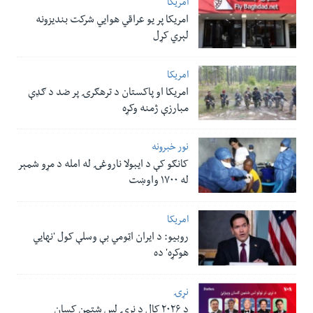
امریکا
امریکا پر یو عراقي هوایي شرکت بندیزونه
لېري کړل
امریکا
امریکا او پاکستان د ترهګرۍ پر ضد د ګډې
مبارزې ژمنه وکړه
نور خبرونه
کانګو کې د ایبولا ناروغۍ له امله د مړو شمېر
له ۱۷۰۰ واوښت
امریکا
روبیو: د ایران اټومي بې وسلې کول 'نهايي
هوکړه' ده
نړۍ
د ۲۰۲۶ کال د نړۍ لس شتمن کسان