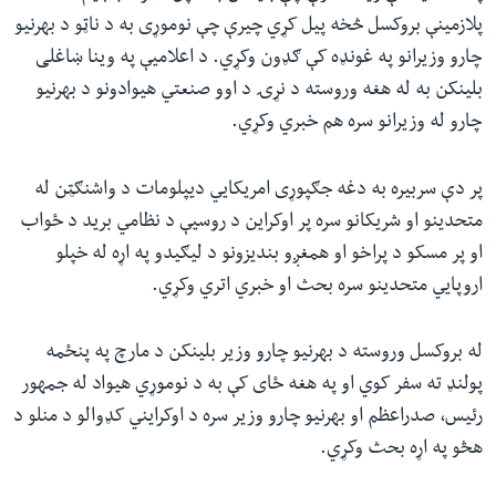
پلازمینې بروکسل څخه پیل کړي چیرې چې نوموړی به د ناټو د بهرنیو
چارو وزیرانو په غونډه کې ګډون وکړي. د اعلامیې په وینا ښاغلی
بلینکن به له هغه وروسته د نړۍ د اوو صنعتي هیوادونو د بهرنیو
چارو له وزیرانو سره هم خبري وکړي.
پر دې سربیره به دغه جګپوړی امریکایي دیپلومات د واشنګټن له
متحدینو او شریکانو سره پر اوکراین د روسیې د نظامي برید د ځواب
او پر مسکو د پراخو او همغږو بندیزونو د لیګیدو په اړه له خپلو
اروپایي متحدینو سره بحث او خبري اتري وکړي.
له بروکسل وروسته د بهرنیو چارو وزیر بلینکن د مارچ په پنځمه
پولنډ ته سفر کوي او په هغه ځای کې به د نوموړي هیواد له جمهور
رئیس، صدراعظم او بهرنیو چارو وزیر سره د اوکرایني کډوالو د منلو د
هڅو په اړه بحث وکړي.