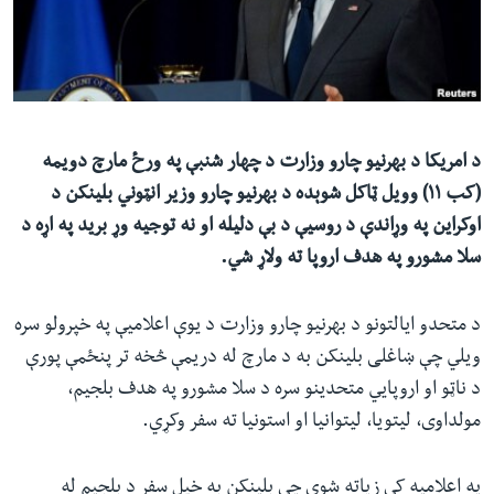
ئ
له مونږ سره په تماس کې پاتې شئ
ټون
ای
ه
ژبې
اړ
د امریکا د بهرنیو چارو وزارت د چهار شنبې په ورځ مارچ دویمه
ئ
(کب ۱۱) وویل ټاکل شوېده د بهرنیو چارو وزیر انټوني بلینکن د
اوکراین په وړاندې د روسیې د بې دلیله او نه توجیه وړ برید په اړه د
سلا مشورو په هدف اروپا ته ولاړ شي.
د متحدو ایالتونو د بهرنیو چارو وزارت د یوې اعلامیې په خپرولو سره
ویلي چې ښاغلی بلینکن به د مارچ له دریمې څخه تر پنځمې پورې
د ناټو او اروپايي متحدینو سره د سلا مشورو په هدف بلجیم،
مولداوی، لیتویا، لیتوانیا او استونیا ته سفر وکړي.
په اعلامیه کې زیاته شوې چې بلینکن به خپل سفر د بلجیم له