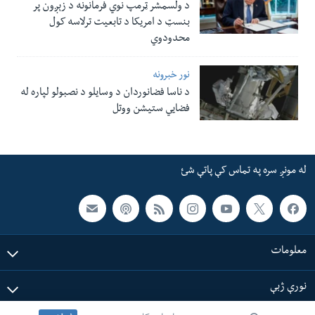
د ولسمشر ټرمپ نوي فرمانونه د زېږون پر
بنسټ د امریکا د تابعیت ترلاسه کول
محدودوي
نور خبرونه
د ناسا فضانوردان د وسایلو د نصبولو لپاره له
فضایي ستیشن ووتل
له مونږ سره په تماس کې پاتې شئ
معلومات
نورې ژبې