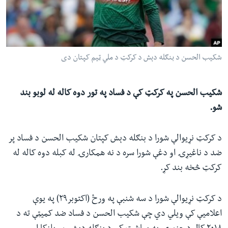
ئ
له مونږ سره په تماس کې پاتې شئ
ټون
ای
ه
شکیب الحسن د بنګله دېش د کرکټ د ملي ټیم کپتان دی
ژبې
اړ
ئ
شکیب الحسن په کرکټ کې د فساد په تور دوه کاله له لوبو بند
شو.
د کرکټ نړیوالې شورا د بنګله دېش کپتان شکیب الحسن د فساد پر
ضد د ناغیړۍ او دغې شورا سره د نه همکارۍ له کبله دوه کاله له
کرکټ څخه بند کړ.
د کرکټ نړیوالې شورا د سه شنبې په ورځ (اکتوبر۲۹) په یوې
اعلامیې کې ویلي دي چې شکیب الحسن د فساد ضد کمیټې ته د