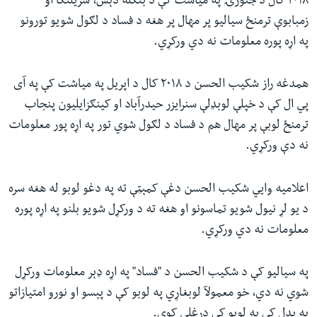
۲۰۱۸ کال د جنورۍ په میاشت کې د بنګله دېش، سریلنکا او
زمبابوې ترمنځ سیالیو پر مهال پر هغه د فساد د لګول شویو تورونو
په اړه پوره معلومات نه دي ورکړي.
همدغه راز شکیب الحسن د ۲۰۱۸ کال د اپریل په میاشت کې په آی
پي ال کې د خپلې لوبډلې سنرایزر حیدرآباد او کینګزایلیون پنجاب
ترمنځ لوبې پر مهال هم د فساد د لګول شوي تور په اړه پور معلومات
نه دې ورکړي.
اعلامیه وايي شکیب الحسن دغې کمېټې ته په دغو لوبو له هغه سره
د یو لړ نیول شویو تماسونو او هغه ته د ورکړل شویو بلنو په اړه پوره
معلومات نه دي ورکړي.
په سیالیو کې د شکیب الحسن د "فساد" په اړه ډېر معلومات ورکړل
شوي نه دي، خو معمولآ لوبغاړي په لوبو کې د پېسو او نورو امتیازاتو
په بدل کې په لوبو کې درغلي کوي.