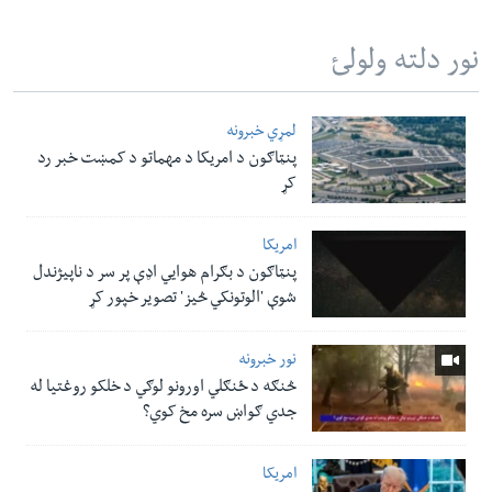
نور دلته ولولئ
لمړي خبرونه
پنټاګون د امریکا د مهماتو د کمښت خبر رد
کړ
امریکا
پنټاګون د بګرام هوایي اډې پر سر د ناپيژندل
شوې 'الوتونکي څيز' تصویر خپور کړ
نور خبرونه
څنګه د ځنګلي اورونو لوګي د خلکو روغتیا له
جدي ګواښ سره مخ کوي؟
امریکا