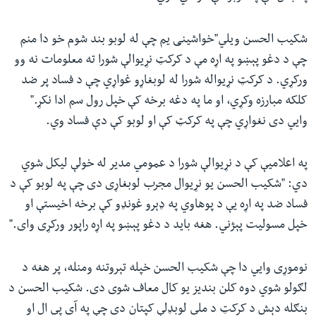
شکیب الحسن ویلي"خواشینی یم چې له لوبو بند شوم خو دا منم
چې د دغو پېښو په اړه مې د کرکټ نړیوالې شورا ته معلومات نه وو
ورکړي. د کرکټ نړیواله شورا له لوبغاړو غواړي چې د فساد پر ضد
کلکه مبارزه وکړي، او ما په دغه برخه کې خپل رول سم ادا نکړ."
وایي دی نغواړي چې په کرکټ کې او لوبو کې دې فساد وي.
په اعلامیې کې د نړیوالې شورا د عمومي مدیر له خولې لیکل شوي
دي: "شکیب الحسن یو نړیوال مجرب لوبغاړی دی چې په لوبو کې د
فساد ضد په اړه یې د پوهاوي په ډېرو غونډو کې برخه اخیستې او
خپل مسولیت پېژني. هغه باید د دغو پېښو په اړه راپور ورکړی وای."
نوموړی وايي دا چې شکیب الحسن خپله تېروتنه ومنله، پر هغه د
لګولو شوي دوه کلن بندیز یو کال معاف شوی دی. شکیب الحسن د
بنګله دېش د کرکټ د ملي لوبډلې کپتان دی چې په آی پي ال او