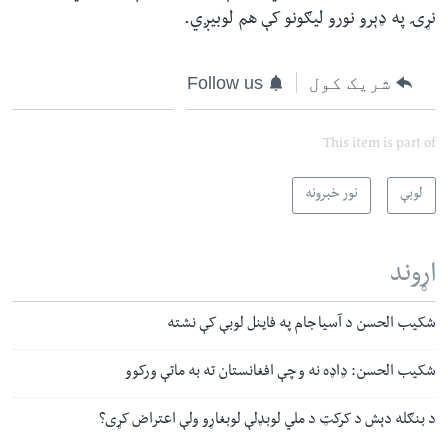
نړۍ په ډېرو نورو لیګونو کې هم لوبیږي.
شریک کول
Follow us
This item is part of
لوبې
نور خبرونه
اړوند
شکیب الحسن د آسیا جام په فاینل لوبې کې نشته
شکیب الحسن: ډاډه نه و چې افغانستان ته به ماتې ورکوو
د بنګله دېش د کرکټ د ملي لوبډلې لوبغاړو ولې اعتراض کړی؟